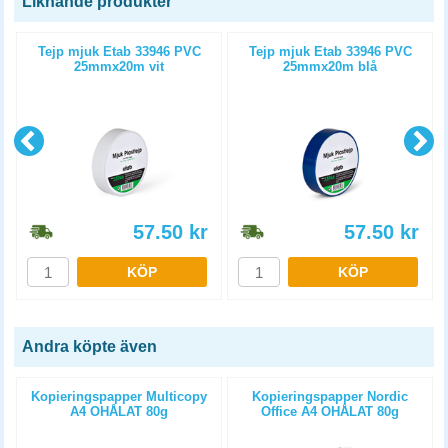
Liknande produkter
Tejp mjuk Etab 33946 PVC
Tejp mjuk Etab 33946 PVC
25mmx20m vit
25mmx20m blå
57.50
kr
57.50
kr
KÖP
KÖP
Andra köpte även
Kopieringspapper Multicopy
Kopieringspapper Nordic
A4 OHÅLAT 80g
Office A4 OHÅLAT 80g
5x500st/kartong
5x500st/kartong