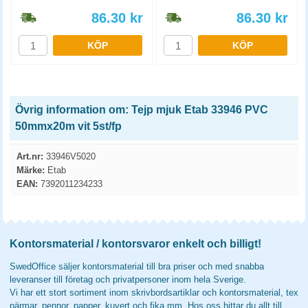
86.30
kr
86.30
kr
KÖP
KÖP
Övrig information om: Tejp mjuk Etab 33946 PVC
50mmx20m vit 5st/fp
Art.nr:
33946V5020
Märke:
Etab
EAN:
7392011234233
Kontorsmaterial / kontorsvaror enkelt och billigt!
SwedOffice säljer kontorsmaterial till bra priser och med snabba
leveranser till företag och privatpersoner inom hela Sverige.
Vi har ett stort sortiment inom skrivbordsartiklar och kontorsmaterial, tex
pärmar, pennor, papper, kuvert och fika mm. Hos oss hittar du allt till