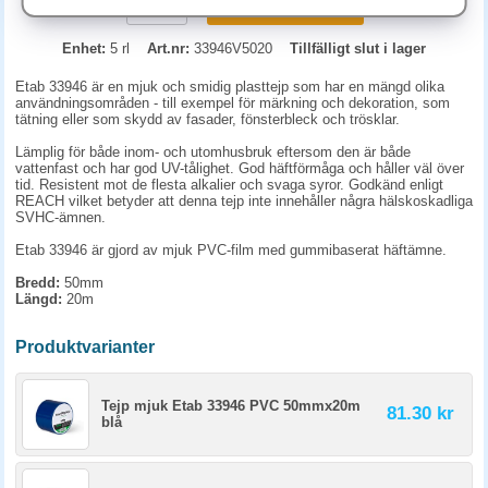
KÖP
Enhet:
5 rl
Art.nr:
33946V5020
Tillfälligt slut i lager
Etab 33946 är en mjuk och smidig plasttejp som har en mängd olika
användningsområden - till exempel för märkning och dekoration, som
tätning eller som skydd av fasader, fönsterbleck och trösklar.
Lämplig för både inom- och utomhusbruk eftersom den är både
vattenfast och har god UV-tålighet. God häftförmåga och håller väl över
tid. Resistent mot de flesta alkalier och svaga syror. Godkänd enligt
REACH vilket betyder att denna tejp inte innehåller några hälskoskadliga
SVHC-ämnen.
Etab 33946 är gjord av mjuk PVC-film med gummibaserat häftämne.
Bredd:
50mm
Längd:
20m
Produktvarianter
Tejp mjuk Etab 33946 PVC 50mmx20m
81.30 kr
blå