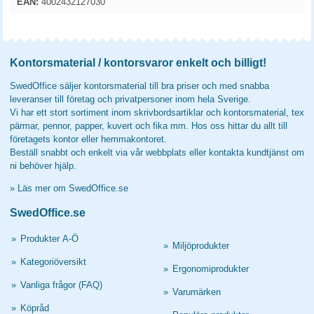
EAN:
4002432127030
Kontorsmaterial / kontorsvaror enkelt och billigt!
SwedOffice säljer kontorsmaterial till bra priser och med snabba
leveranser till företag och privatpersoner inom hela Sverige.
Vi har ett stort sortiment inom skrivbordsartiklar och kontorsmaterial, tex
pärmar, pennor, papper, kuvert och fika mm. Hos oss hittar du allt till
företagets kontor eller hemmakontoret.
Beställ snabbt och enkelt via vår webbplats eller kontakta kundtjänst om
ni behöver hjälp.
»
Läs mer om SwedOffice.se
SwedOffice.se
»
Produkter A-Ö
»
Miljöprodukter
»
Kategoriöversikt
»
Ergonomiprodukter
»
Vanliga frågor (FAQ)
»
Varumärken
»
Köpråd