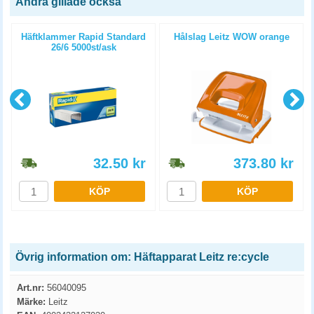
Andra gillade också
Häftklammer Rapid Standard
Hålslag Leitz WOW orange
26/6 5000st/ask
32.50
kr
373.80
kr
KÖP
KÖP
Övrig information om: Häftapparat Leitz re:cycle
Art.nr:
56040095
Märke:
Leitz