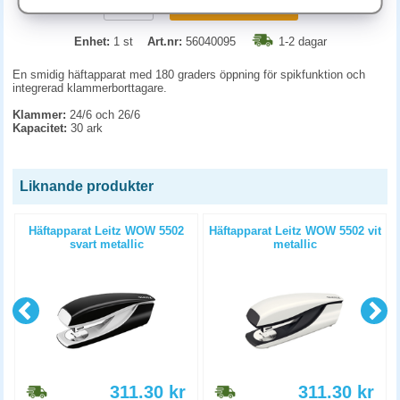
KÖP
Enhet:
1 st
Art.nr:
56040095
1-2 dagar
En smidig häftapparat med 180 graders öppning för spikfunktion och
integrerad klammerborttagare.
Klammer:
24/6 och 26/6
Kapacitet:
30 ark
Liknande produkter
Häftapparat Leitz WOW 5502
Häftapparat Leitz WOW 5502 vit
svart metallic
metallic
311.30
kr
311.30
kr