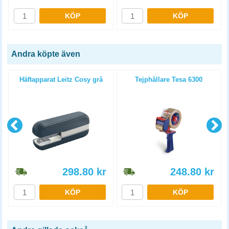
KÖP
KÖP
Andra köpte även
Häftapparat Leitz Cosy grå
Tejphållare Tesa 6300
298.80
kr
248.80
kr
KÖP
KÖP