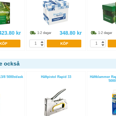
423.80
kr
348.80
kr
1-2 dagar
1-2 dagar
KÖP
KÖP
de också
3/8 5000st/ask
Häftpistol Rapid 33
Häftklammer Rap
5000