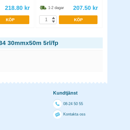
218.80
kr
207.50
kr
1-2 dagar
1-2 dag
KÖP
KÖP
334 30mmx50m 5rl/fp
Kundtjänst
08-24 50 55
Kontakta oss