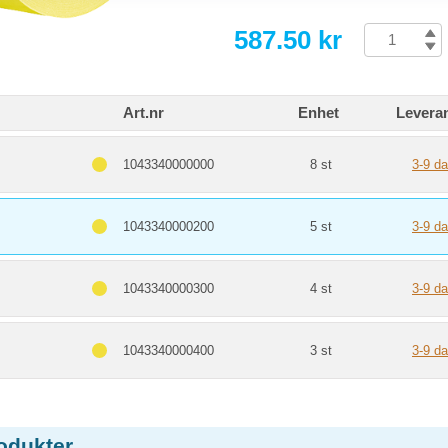
587.50 kr
Art.nr
Enhet
Levera
1043340000000
8 st
3-9 da
1043340000200
5 st
3-9 da
1043340000300
4 st
3-9 da
1043340000400
3 st
3-9 da
odukter