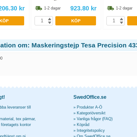
206.30
kr
923.80
kr
1-2 dagar
1-2 dagar
KÖP
KÖP
mation om: Maskeringstejp Tesa Precision 4
00
gt!
SwedOffice.se
ba leveranser till
»
Produkter A-Ö
»
Kategoriöversikt
material, tex pärmar,
»
Vanliga frågor (FAQ)
l företagets kontor
»
Köpråd
»
Integritetspolicy
undtjänst om ni
»
Om SwedOffice.se