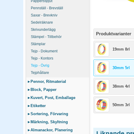
Pappersspjut
Pennställ - Brevställ
Saxar - Brevkniv
Sedelräknare
Skrivunderlägg
Produktvarianter
Stämpel - Tillbehör
Stämplar
19mm 8rl
Tejp - Dokument
Tejp - Kontors
Tejp - Övrig
30mm 5rl
Tejphållare
▸
Pennor, Ritmaterial
38mm 4rl
▸
Block, Papper
▸
Kuvert, Post, Emballage
50mm 3rl
▸
Etiketter
▸
Sortering, Förvaring
▸
Märkning, Skyltning
▸
Almanackor, Planering
Liknande pr