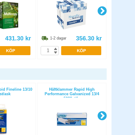
431.30
kr
356.30
kr
1-2 dagar
1-2 dag
KÖP
KÖP
id Fineline 13/10
Häftklammer Rapid High
Häftkla
st/ask
Performance Galvanized 13/4
Performan
5000st/fp