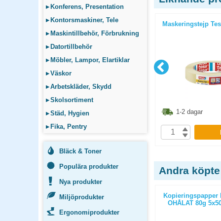
▸
Konferens, Presentation
▸
Kontorsmaskiner, Tele
46 PVC
Tejp mjuk Etab 33946 PVC
Maskeringstejp T
d
25mmx20m vit
▸
Maskintillbehör, Förbrukning
▸
Datortillbehör
▸
Möbler, Lampor, Elartiklar
▸
Väskor
▸
Arbetskläder, Skydd
▸
Skolsortiment
1.30
kr
57.50
kr
1-2 dagar
1-2 dagar
▸
Städ, Hygien
▸
Fika, Pentry
P
KÖP
Bläck & Toner
Populära produkter
Andra köpte
Nya produkter
ticopy A3
Kopieringspapper Nordic Office
Kopieringspapper 
Miljöprodukter
/paket
Xpressbox A4 OHÅLAT 80g
OHÅLAT 80g 5x50
2500st/kartong
Ergonomiprodukter