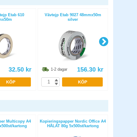
ejp Etab 610
Vävtejp Etab 9027 48mmx50m
Varningstej
mx50m
silver
32.50
kr
156.30
kr
1-2 dagar
1-2 dag
KÖP
KÖP
er Multicopy A4
Kopieringspapper Nordic Office A4
Kopierings
500st/kartong
HÅLAT 80g 5x500st/kartong
OHÅLAT 