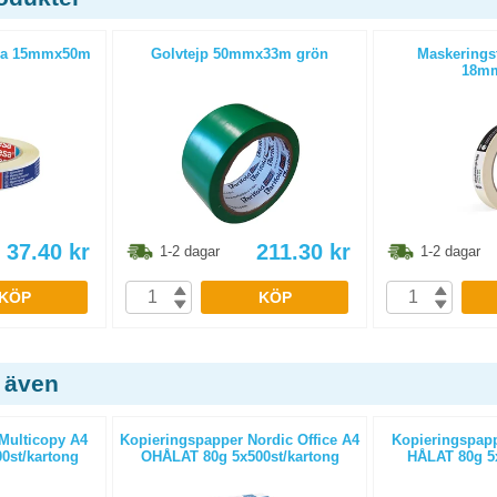
esa 15mmx50m
Golvtejp 50mmx33m grön
Maskeringst
18m
37.40
kr
211.30
kr
1-2 dagar
1-2 dagar
KÖP
KÖP
 även
Multicopy A4
Kopieringspapper Nordic Office A4
Kopieringspapp
0st/kartong
OHÅLAT 80g 5x500st/kartong
HÅLAT 80g 5x