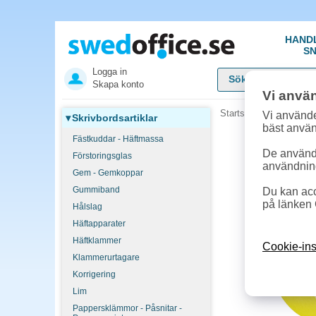
HAND
SN
Logga in
Skapa konto
Vi anvä
Startsida
»
Skrivbordsar
Vi använde
▾
Skrivbordsartiklar
bäst anvä
Fästkuddar - Häftmassa
De används
Förstoringsglas
användnin
Gem - Gemkoppar
Gummiband
Du kan acc
på länken 
Hålslag
Häftapparater
Häftklammer
Cookie-ins
Klammerurtagare
Korrigering
Lim
Pappersklämmor - Påsnitar -