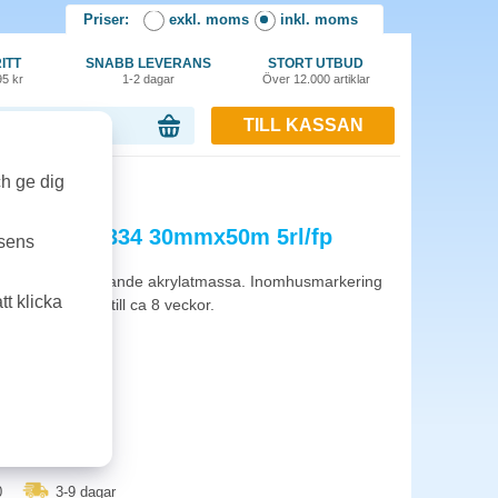
Priser:
exkl. moms
inkl. moms
ITT
SNABB LEVERANS
STORT UTBUD
95 kr
1-2 dagar
Över 12.000 artiklar
TILL KASSAN
or, 0.00 kr
fp
ch ge dig
Precision 4334 30mmx50m 5rl/fp
tsens
g kvalité. Självhäftande akrylatmassa. Inomhusmarkering
t klicka
maskering upp till ca 8 veckor.
0
3-9 dagar