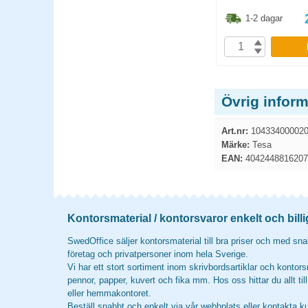
7.40
kr
86.30
kr
1-2 dagar
1-2 dagar
P
KÖP
Övrig infor
Art.nr:
10433400002
Märke:
Tesa
EAN:
4042448816207
Kontorsmaterial / kontorsvaror enkelt och billi
SwedOffice säljer kontorsmaterial till bra priser och med snab
företag och privatpersoner inom hela Sverige.
Vi har ett stort sortiment inom skrivbordsartiklar och kontors
pennor, papper, kuvert och fika mm. Hos oss hittar du allt til
eller hemmakontoret.
Beställ snabbt och enkelt via vår webbplats eller kontakta k