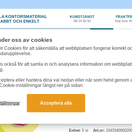
LA KONTORSMATERIAL
KUNDTJÄNST
FRAKTFR
ABBT OCH ENKELT
08-24 50 55
Köp över 9
0 var
nder oss av cookies
tiklar
»
Tejp - Övrig
»
Maskeringstejp Tesa Precision 4334 30mmx50m 5rl/
r Cookies för att säkerställa att webbplatsen fungerar korrekt o
ndarupplevelse.
Maskeringstejp Tesa 
 också för att samla in och analysera information om webbpla
g.
Tillförlitlig maskeringstejp av hö
eptera eller hantera dina val nedan eller när som helst genom at
för upp till ca 6 månader, utomhus
Cookie-inställningar längst ner på sidan.
Bredd:
30mm
Längd:
50m
tällningar
Acceptera alla
Antal:
5st/fp
Enhet:
5 st
Art.nr:
104334000020