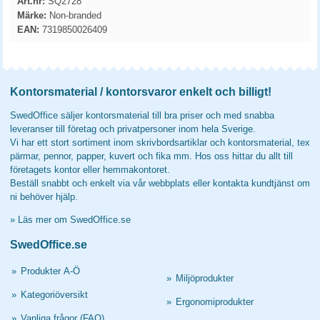
Art.nr:
SQ2728
Märke:
Non-branded
EAN:
7319850026409
Kontorsmaterial / kontorsvaror enkelt och billigt!
SwedOffice säljer kontorsmaterial till bra priser och med snabba
leveranser till företag och privatpersoner inom hela Sverige.
Vi har ett stort sortiment inom skrivbordsartiklar och kontorsmaterial, tex
pärmar, pennor, papper, kuvert och fika mm. Hos oss hittar du allt till
företagets kontor eller hemmakontoret.
Beställ snabbt och enkelt via vår webbplats eller kontakta kundtjänst om
ni behöver hjälp.
»
Läs mer om SwedOffice.se
SwedOffice.se
»
Produkter A-Ö
»
Miljöprodukter
»
Kategoriöversikt
»
Ergonomiprodukter
»
Vanliga frågor (FAQ)