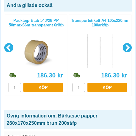
Andra gillade också
Packtejp Etab 543/28 PP
Transportetikett A4 105x220mm
50mmx66m transparent 6rl/fp
100ark/fp
186.30
kr
186.30
kr
KÖP
KÖP
Övrig information om: Bärkasse papper
260x170x250mm brun 200st/fp