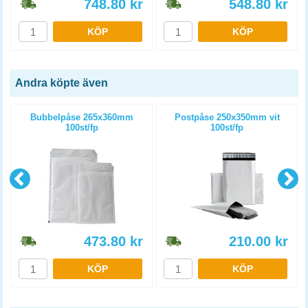
748.80
kr
548.80
kr
KÖP
KÖP
Andra köpte även
Bubbelpåse 265x360mm
Postpåse 250x350mm vit
100st/fp
100st/fp
473.80
kr
210.00
kr
KÖP
KÖP