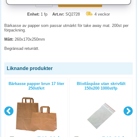
KÖP
Enhet:
1 fp
Art.nr:
SQ2728
4 veckor
Bärkasse av papper som passar utmärkt för take away mat. 200st per
förpackning.
Mått:
260x170x250mm
Begränsad returrätt.
Liknande produkter
Bärkasse papper brun 17 liter
Blixtlåspåse utan skrivfält
250st/krt
150x200 1000st/fp