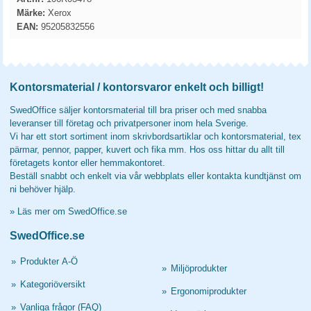
Märke:
Xerox
EAN:
95205832556
Kontorsmaterial / kontorsvaror enkelt och billigt!
SwedOffice säljer kontorsmaterial till bra priser och med snabba
leveranser till företag och privatpersoner inom hela Sverige.
Vi har ett stort sortiment inom skrivbordsartiklar och kontorsmaterial, tex
pärmar, pennor, papper, kuvert och fika mm. Hos oss hittar du allt till
företagets kontor eller hemmakontoret.
Beställ snabbt och enkelt via vår webbplats eller kontakta kundtjänst om
ni behöver hjälp.
»
Läs mer om SwedOffice.se
SwedOffice.se
»
Produkter A-Ö
»
Miljöprodukter
»
Kategoriöversikt
»
Ergonomiprodukter
»
Vanliga frågor (FAQ)