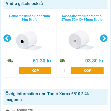
Andra gillade också
Räknemaskinsrullar 57mm
Kassa-/kvittorullar thermo
36m 5st/fp
57mm 50m D=64mm 5st/fp
61.30
kr
93.80
kr
KÖP
KÖP
Övrig information om: Toner Xerox 6510 2,4k
magenta
Art.nr:
106R03478