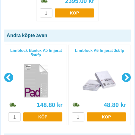
2395.00
kr
KÖP
Andra köpte även
3
Limblock Bantex A5 linjerat
Limblock A6 linjerat 3st/fp
5st/fp
148.80
kr
48.80
kr
KÖP
KÖP