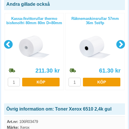
Andra gillade också
Kassa-/kvittorullar thermo
Räknemaskinsrullar 57mm
bisfenolfri 80mm 80m D=80mm
36m 5st/fp
6st/fp
211.30
kr
61.30
kr
KÖP
KÖP
Övrig information om: Toner Xerox 6510 2,4k gul
Art.nr:
106R03479
Märke:
Xerox