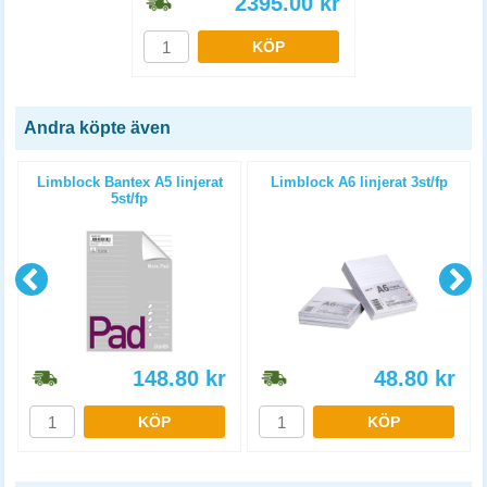
2395.00
kr
KÖP
Andra köpte även
p
Limblock Bantex A5 linjerat
Limblock A6 linjerat 3st/fp
5st/fp
148.80
kr
48.80
kr
KÖP
KÖP