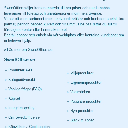
SwedOffice säljer kontorsmaterial till bra priser och med snabba
leveranser till företag och privatpersoner inom hela Sverige.
Vi har ett stort sortiment inom skrivbordsartiklar och kontorsmaterial, tex
pärmar, pennor, papper, kuvert och fika mm. Hos oss hittar du allt till
företagets kontor eller hemmakontoret.
Beställ snabbt och enkelt via vår webbplats eller kontakta kundtjänst om
ni behöver hjälp.
»
Läs mer om SwedOffice.se
SwedOffice.se
»
Produkter A-Ö
»
Miljöprodukter
»
Kategoriöversikt
»
Ergonomiprodukter
»
Vanliga frågor (FAQ)
»
Varumärken
»
Köpråd
»
Populära produkter
»
Integritetspolicy
»
Nya produkter
»
Om SwedOffice.se
»
Bläck & Toner
»
Köpvillkor
/
Cookiepolicy