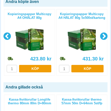
Andra köpte även
Kopieringspapper Multicopy
Kopieringspapper Multicopy
A4 OHÅLAT 80g
A4 HÅLAT 80g 5x500st/kartong
5x500st/kartong
423.80
kr
431.30
kr
KÖP
KÖP
Andra gillade också
m
Kassa-/kvittorullar Longlife
Kassa-/kvittorullar thermo
thermo 80mm 80m D=80mm
57mm 50m D=64mm 5st/fp
3st/fp