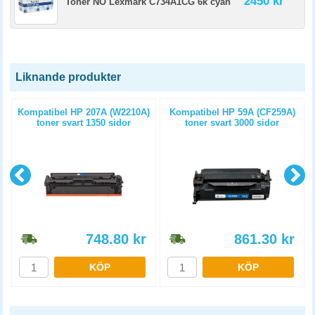
2450 kr
Toner NO Lexmark C734A1CG 6k cyan
Liknande produkter
t
Kompatibel HP 207A (W2210A)
Kompatibel HP 59A (CF259A)
toner svart 1350 sidor
toner svart 3000 sidor
748.80
kr
861.30
kr
KÖP
KÖP