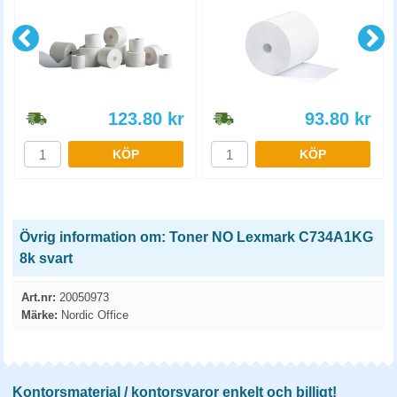
123.80
kr
93.80
kr
KÖP
KÖP
Övrig information om: Toner NO Lexmark C734A1KG
8k svart
Art.nr:
20050973
Märke:
Nordic Office
Kontorsmaterial / kontorsvaror enkelt och billigt!