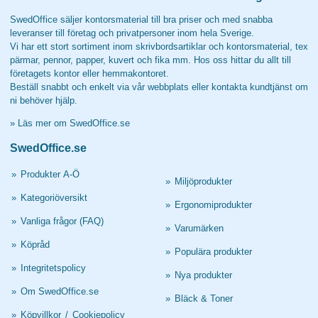
SwedOffice säljer kontorsmaterial till bra priser och med snabba
leveranser till företag och privatpersoner inom hela Sverige.
Vi har ett stort sortiment inom skrivbordsartiklar och kontorsmaterial, tex
pärmar, pennor, papper, kuvert och fika mm. Hos oss hittar du allt till
företagets kontor eller hemmakontoret.
Beställ snabbt och enkelt via vår webbplats eller kontakta kundtjänst om
ni behöver hjälp.
»
Läs mer om SwedOffice.se
SwedOffice.se
»
Produkter A-Ö
»
Miljöprodukter
»
Kategoriöversikt
»
Ergonomiprodukter
»
Vanliga frågor (FAQ)
»
Varumärken
»
Köpråd
»
Populära produkter
»
Integritetspolicy
»
Nya produkter
»
Om SwedOffice.se
»
Bläck & Toner
»
Köpvillkor
/
Cookiepolicy