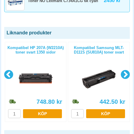
2450 kr
Toner NO Lexmark C734A1CG 6k cyan
Liknande produkter
Kompatibel HP 207A (W2210A)
Kompatibel Samsung MLT-
toner svart 1350 sidor
D111S (SU810A) toner svart
1000 sidor
748.80
kr
442.50
kr
KÖP
KÖP