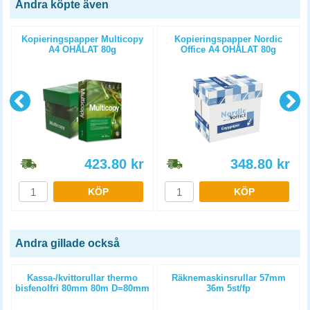
Andra köpte även
Kopieringspapper Multicopy
Kopieringspapper Nordic
A4 OHÅLAT 80g
Office A4 OHÅLAT 80g
5x500st/kartong
5x500st/kartong
423.80
kr
348.80
kr
KÖP
KÖP
Andra gillade också
m
Kassa-/kvittorullar thermo
Räknemaskinsrullar 57mm
bisfenolfri 80mm 80m D=80mm
36m 5st/fp
6st/fp