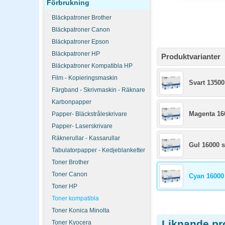
Förbrukning
Bläckpatroner Brother
Bläckpatroner Canon
Bläckpatroner Epson
Bläckpatroner HP
Produktvarianter
Bläckpatroner Kompatibla HP
Film - Kopieringsmaskin
Svart 13500
Färgband - Skrivmaskin - Räknare
Karbonpapper
Magenta 16
Papper- Bläckstråleskrivare
Papper- Laserskrivare
Räknerullar - Kassarullar
Gul 16000 s
Tabulatorpapper - Kedjeblanketter
Toner Brother
Toner Canon
Cyan 16000
Toner HP
Toner kompatibla
Toner Konica Minolta
Liknande pr
Toner Kyocera