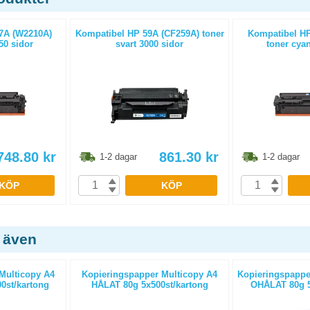
7A (W2210A)
Kompatibel HP 59A (CF259A) toner
Kompatibel HP
50 sidor
svart 3000 sidor
toner cyan
748.80
kr
861.30
kr
1-2 dagar
1-2 dagar
KÖP
KÖP
 även
Multicopy A4
Kopieringspapper Multicopy A4
Kopieringspapper
0st/kartong
HÅLAT 80g 5x500st/kartong
OHÅLAT 80g 5