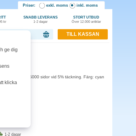
Priser:
exkl. moms
inkl. moms
ITT
SNABB LEVERANS
STORT UTBUD
95 kr
1-2 dagar
Över 12.000 artiklar
TILL KASSAN
or, 0.00 kr
ch ge dig
16k cyan
tsens
. Kapacitet: 16000 sidor vid 5% täckning. Färg: cyan
t klicka
1-2 dagar