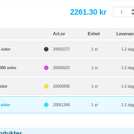
2261.30 kr
Art.nr
Enhet
Leveran
 sidor
20050272
1 st
1-2 dag
000 sidor
20050620
1 st
1-2 dag
idor
20050836
1 st
1-2 dag
 sidor
20051348
1 st
1-2 dag
odukter