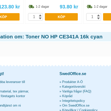
123.80
kr
93.80
kr
1-2 dagar
1-2 dagar
KÖP
KÖP
mation om: Toner NO HP CE341A 16k cyan
gt!
SwedOffice.se
ba leveranser till
»
Produkter A-Ö
»
Kategoriöversikt
material, tex pärmar,
»
Vanliga frågor (FAQ)
l företagets kontor
»
Köpråd
»
Integritetspolicy
undtjänst om ni
»
Om SwedOffice.se
»
Köpvillkor
/
Cookiepolicy