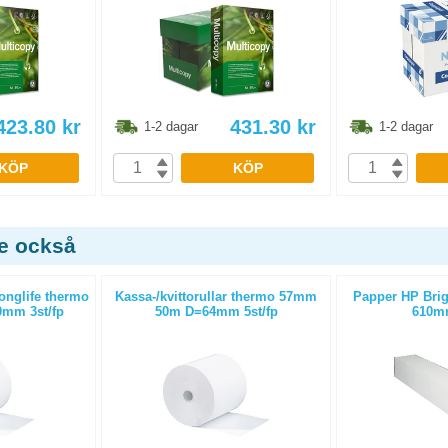
423.80
kr
431.30
kr
1-2 dagar
1-2 dagar
KÖP
KÖP
de också
Longlife thermo
Kassa-/kvittorullar thermo 57mm
Papper HP Brig
mm 3st/fp
50m D=64mm 5st/fp
610m