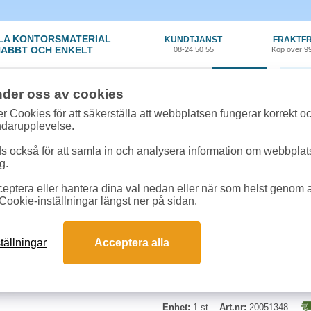
LA KONTORSMATERIAL
KUNDTJÄNST
FRAKTFR
ABBT OCH ENKELT
08-24 50 55
Köp över 9
0 var
nder oss av cookies
ehör, Förbrukning
»
Toner kompatibla
»
Toner NO HP CE341A 16k cyan
r Cookies för att säkerställa att webbplatsen fungerar korrekt o
ndarupplevelse.
Toner NO HP CE341A 
 också för att samla in och analysera information om webbpla
g.
Miljötoner motsvarande HP CE341A
eptera eller hantera dina val nedan eller när som helst genom at
Cookie-inställningar längst ner på sidan.
tällningar
Acceptera alla
Enhet:
1 st
Art.nr:
20051348