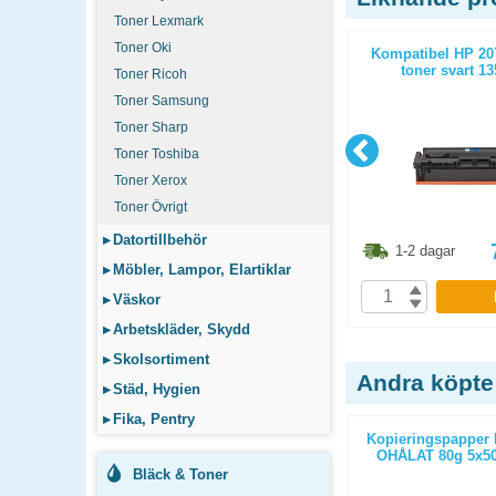
Toner Lexmark
Toner Oki
2420 toner
Toner NO HP C7115A 2,5k svart
Kompatibel HP 20
or
toner svart 13
Toner Ricoh
Toner Samsung
Toner Sharp
Toner Toshiba
Toner Xerox
Toner Övrigt
▸
Datortillbehör
1.30
kr
455
kr
1-2 dagar
1-2 dagar
▸
Möbler, Lampor, Elartiklar
P
KÖP
▸
Väskor
▸
Arbetskläder, Skydd
▸
Skolsortiment
Andra köpte
▸
Städ, Hygien
▸
Fika, Pentry
ticopy A3
Kopieringspapper Multicopy Next
Kopieringspapper 
/paket
Xpressbox A4 80g OHÅLAT
OHÅLAT 80g 5x50
2500st/kartong
Bläck & Toner