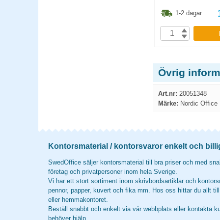
1.30
kr
71.30
kr
1-2 dagar
1-2 dagar
P
KÖP
Övrig infor
Art.nr:
20051348
Märke:
Nordic Office
Kontorsmaterial / kontorsvaror enkelt och billi
SwedOffice säljer kontorsmaterial till bra priser och med snab
företag och privatpersoner inom hela Sverige.
Vi har ett stort sortiment inom skrivbordsartiklar och kontors
pennor, papper, kuvert och fika mm. Hos oss hittar du allt til
eller hemmakontoret.
Beställ snabbt och enkelt via vår webbplats eller kontakta k
behöver hjälp.