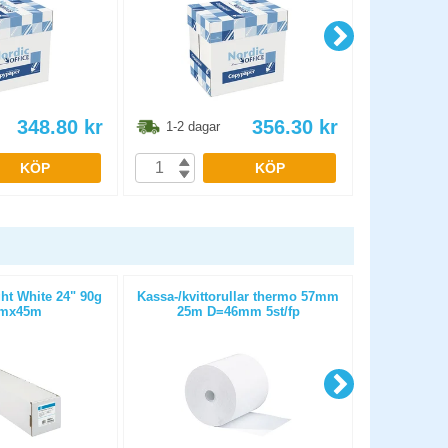
348.80
kr
356.30
kr
1-2 dagar
1-2 dag
KÖP
KÖP
ht White 24" 90g
Kassa-/kvittorullar thermo 57mm
Kassa-/k
mx45m
25m D=46mm 5st/fp
bisfenolfr