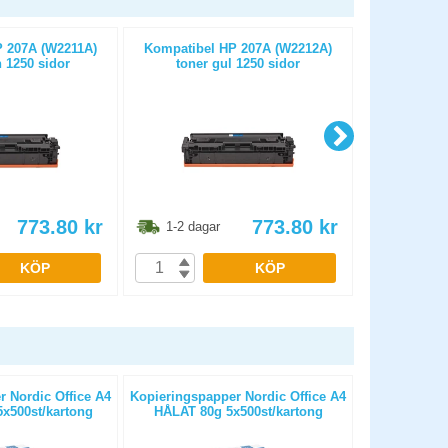
 207A (W2211A)
Kompatibel HP 207A (W2212A)
Kompatibel H
 1250 sidor
toner gul 1250 sidor
sva
773.80
kr
773.80
kr
1-2 dagar
1-2 dag
KÖP
KÖP
 Nordic Office A4
Kopieringspapper Nordic Office A4
Kopierings
x500st/kartong
HÅLAT 80g 5x500st/kartong
OHÅLAT 