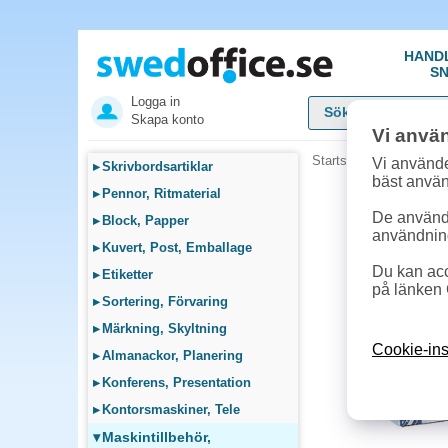
HAND
SN
Logga in
Skapa konto
Vi anvä
Startsida
»
Maskintillb
Vi använde
▸
Skrivbordsartiklar
bäst anvä
▸
Pennor, Ritmaterial
De används
▸
Block, Papper
användnin
▸
Kuvert, Post, Emballage
Du kan acc
▸
Etiketter
på länken 
▸
Sortering, Förvaring
▸
Märkning, Skyltning
Cookie-ins
▸
Almanackor, Planering
▸
Konferens, Presentation
▸
Kontorsmaskiner, Tele
▾
Maskintillbehör,