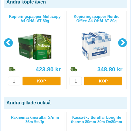
Andra köpte även
Kopieringspapper Multicopy
Kopieringspapper Nordic
A4 OHÅLAT 80g
Office A4 OHÅLAT 80g
5x500st/kartong
5x500st/kartong
423.80
kr
348.80
kr
KÖP
KÖP
Andra gillade också
m
Räknemaskinsrullar 57mm
Kassa-/kvittorullar Longlife
36m 5st/fp
thermo 80mm 80m D=80mm
3st/fp