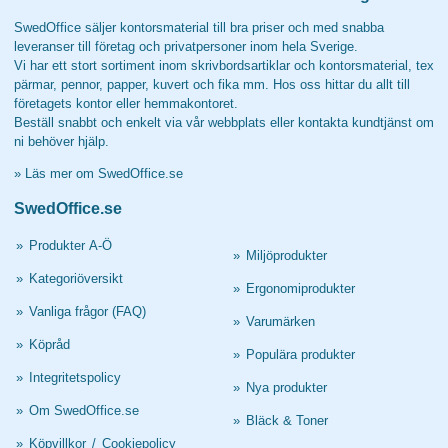
SwedOffice säljer kontorsmaterial till bra priser och med snabba
leveranser till företag och privatpersoner inom hela Sverige.
Vi har ett stort sortiment inom skrivbordsartiklar och kontorsmaterial, tex
pärmar, pennor, papper, kuvert och fika mm. Hos oss hittar du allt till
företagets kontor eller hemmakontoret.
Beställ snabbt och enkelt via vår webbplats eller kontakta kundtjänst om
ni behöver hjälp.
»
Läs mer om SwedOffice.se
SwedOffice.se
»
Produkter A-Ö
»
Miljöprodukter
»
Kategoriöversikt
»
Ergonomiprodukter
»
Vanliga frågor (FAQ)
»
Varumärken
»
Köpråd
»
Populära produkter
»
Integritetspolicy
»
Nya produkter
»
Om SwedOffice.se
»
Bläck & Toner
»
Köpvillkor
/
Cookiepolicy