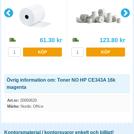
61.30
kr
123.80
kr
KÖP
KÖP
Övrig information om: Toner NO HP CE343A 16k
magenta
Art.nr:
20050620
Märke:
Nordic Office
Kontorsmaterial / kontorsvaror enkelt och billigt!