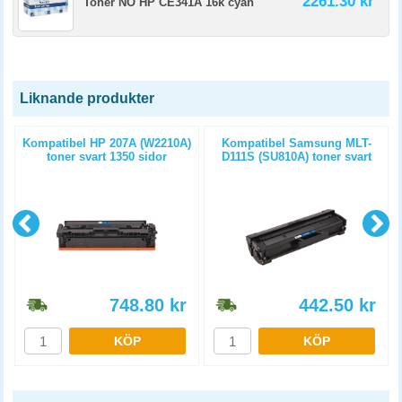
2261.30 kr
Toner NO HP CE341A 16k cyan
Liknande produkter
Kompatibel HP 207A (W2210A)
Kompatibel Samsung MLT-
toner svart 1350 sidor
D111S (SU810A) toner svart
1000 sidor
748.80
kr
442.50
kr
KÖP
KÖP