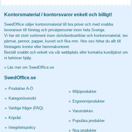
Kontorsmaterial / kontorsvaror enkelt och billigt!
SwedOffice säljer kontorsmaterial till bra priser och med snabba
leveranser till företag och privatpersoner inom hela Sverige.
Vi har ett stort sortiment inom skrivbordsartiklar och kontorsmaterial, tex
pärmar, pennor, papper, kuvert och fika mm. Hos oss hittar du allt till
företagets kontor eller hemmakontoret.
Beställ snabbt och enkelt via vår webbplats eller kontakta kundtjänst om
ni behöver hjälp.
»
Läs mer om SwedOffice.se
SwedOffice.se
»
Produkter A-Ö
»
Miljöprodukter
»
Kategoriöversikt
»
Ergonomiprodukter
»
Vanliga frågor (FAQ)
»
Varumärken
»
Köpråd
»
Populära produkter
»
Integritetspolicy
»
Nya produkter