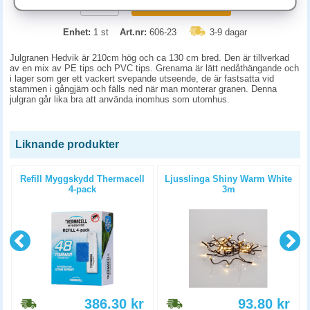
KÖP
Enhet:
1 st
Art.nr:
606-23
3-9 dagar
Julgranen Hedvik är 210cm hög och ca 130 cm bred. Den är tillverkad
av en mix av PE tips och PVC tips. Grenarna är lätt nedåthängande och
i lager som ger ett vackert svepande utseende, de är fastsatta vid
stammen i gångjärn och fälls ned när man monterar granen. Denna
julgran går lika bra att använda inomhus som utomhus.
Liknande produkter
Refill Myggskydd Thermacell
Ljusslinga Shiny Warm White
4-pack
3m
386.30
kr
93.80
kr