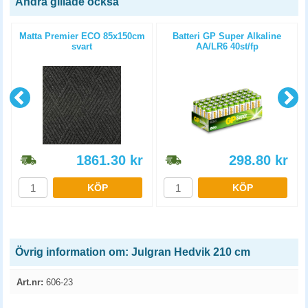
Andra gillade också
Matta Premier ECO 85x150cm
Batteri GP Super Alkaline
svart
AA/LR6 40st/fp
1861.30
kr
298.80
kr
KÖP
KÖP
Övrig information om: Julgran Hedvik 210 cm
Art.nr:
606-23