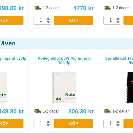
298.80
kr
4770
kr
1-2 dagar
1-2 dagar
KÖP
KÖP
 även
linjerat 5st/fp
Kollegieblock A4 70g linjerat
Spiralkladd 14
10st/fp
5s
148.80
kr
306.30
kr
1-2 dagar
1-2 dagar
KÖP
KÖP