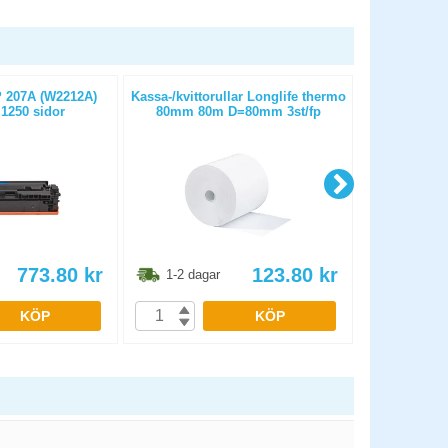
 207A (W2212A)
Kassa-/kvittorullar Longlife thermo
Kassa-/kvit
 1250 sidor
80mm 80m D=80mm 3st/fp
50m D
773.80
kr
123.80
kr
1-2 dagar
1-2 dag
KÖP
KÖP