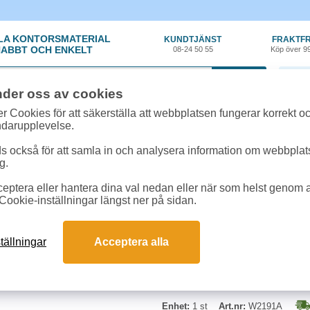
LA KONTORSMATERIAL
KUNDTJÄNST
FRAKTFR
ABBT OCH ENKELT
08-24 50 55
Köp över 9
0 var
nder oss av cookies
ehör, Förbrukning
»
Toner HP
»
Toner HP 219A W2191A 1,2k cyan
r Cookies för att säkerställa att webbplatsen fungerar korrekt o
ndarupplevelse.
Toner HP 219A W2191A
 också för att samla in och analysera information om webbpla
g.
Toner HP 219A original toner.
eptera eller hantera dina val nedan eller när som helst genom at
Cookie-inställningar längst ner på sidan.
Cyan
Kapacitet: 1200 sidor
Passar till: HP LaserJet Pro 3201
tällningar
Acceptera alla
Enhet:
1 st
Art.nr:
W2191A