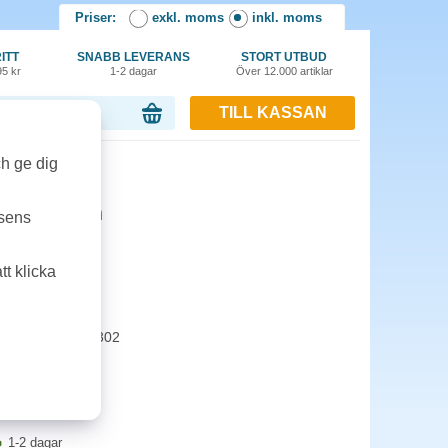
Priser:
exkl. moms
inkl. moms
ITT
SNABB LEVERANS
STORT UTBUD
95 kr
1-2 dagar
Över 12.000 artiklar
TILL KASSAN
or, 0.00 kr
ch ge dig
 1,2k cyan
tsens
t klicka
-3204 / 3288 / 3302
1-2 dagar