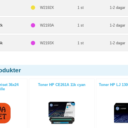
W2192X
1 st
1-2 dagar
2k
W2193A
1 st
1-2 dagar
5k
W2193X
1 st
1-2 dagar
odukter
riset 36x24
Toner HP CE261A 11k cyan
Toner HP LJ 130
lle