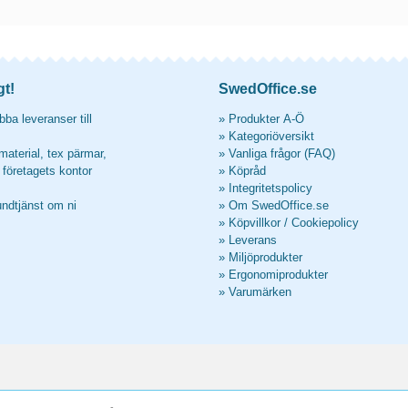
gt!
SwedOffice.se
ba leveranser till
»
Produkter A-Ö
»
Kategoriöversikt
material, tex pärmar,
»
Vanliga frågor (FAQ)
l företagets kontor
»
Köpråd
»
Integritetspolicy
undtjänst om ni
»
Om SwedOffice.se
»
Köpvillkor
/
Cookiepolicy
»
Leverans
»
Miljöprodukter
»
Ergonomiprodukter
»
Varumärken