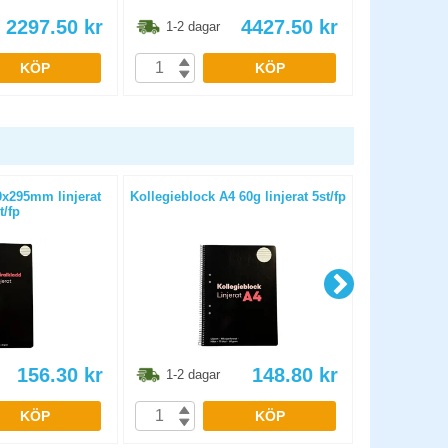
2297.50
kr
4427.50
kr
1-2 dagar
1-2 dag
KÖP
KÖP
0x295mm linjerat
Kollegieblock A4 60g linjerat 5st/fp
Kollegiebloc
t/fp
156.30
kr
148.80
kr
1-2 dagar
1-2 dag
KÖP
KÖP