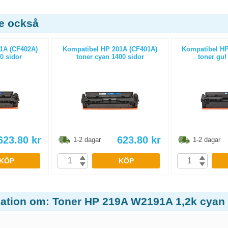
de också
1A (CF402A)
Kompatibel HP 201A (CF401A)
Kompatibel HP
0 sidor
toner cyan 1400 sidor
toner gul
623.80
kr
623.80
kr
1-2 dagar
1-2 dagar
KÖP
KÖP
mation om: Toner HP 219A W2191A 1,2k cyan