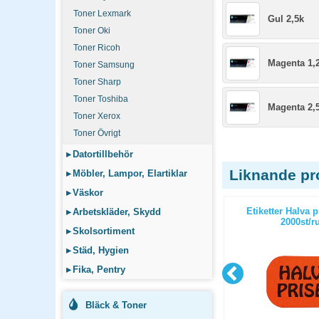
Toner Lexmark
Gul 2,5k
Toner Oki
Toner Ricoh
Magenta 1,
Toner Samsung
Toner Sharp
Toner Toshiba
Magenta 2,
Toner Xerox
Toner Övrigt
▸
Datortillbehör
Liknande pr
▸
Möbler, Lampor, Elartiklar
▸
Väskor
k svart
Toner HP CB390A 19,5k svart
Etiketter Halva p
▸
Arbetskläder, Skydd
2000st/ru
▸
Skolsortiment
▸
Städ, Hygien
▸
Fika, Pentry
Bläck & Toner