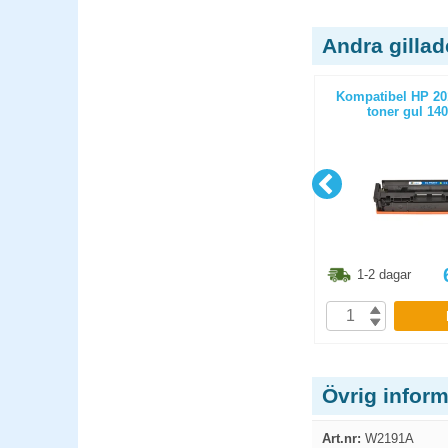
Andra gilla
59A) toner
Räknemaskinsrullar 57mm 36m
Kompatibel HP 20
or
5st/fp
toner gul 140
1.30
kr
61.30
kr
1-2 dagar
1-2 dagar
P
KÖP
Övrig infor
Art.nr:
W2191A