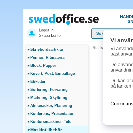
HAND
SN
Logga in
Skapa konto
Vi anvä
Startsida
»
Maskintillb
Vi använde
▸
Skrivbordsartiklar
bäst anvä
▸
Pennor, Ritmaterial
De används
▸
Block, Papper
användnin
▸
Kuvert, Post, Emballage
Du kan acc
▸
Etiketter
på länken 
▸
Sortering, Förvaring
▸
Märkning, Skyltning
Cookie-ins
▸
Almanackor, Planering
▸
Konferens, Presentation
▸
Kontorsmaskiner, Tele
▾
Maskintillbehör,