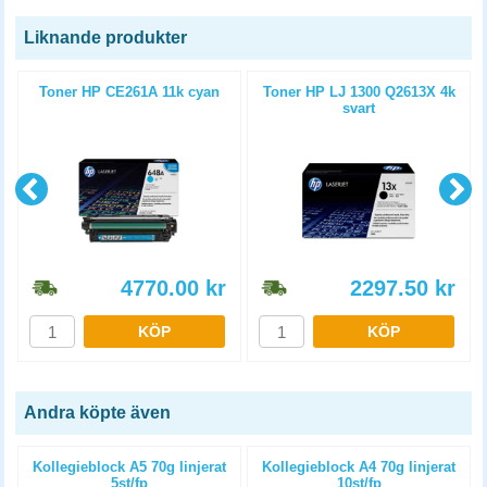
Liknande produkter
Toner HP CE261A 11k cyan
Toner HP LJ 1300 Q2613X 4k
svart
4770.00
kr
2297.50
kr
KÖP
KÖP
Andra köpte även
Kollegieblock A5 70g linjerat
Kollegieblock A4 70g linjerat
5st/fp
10st/fp