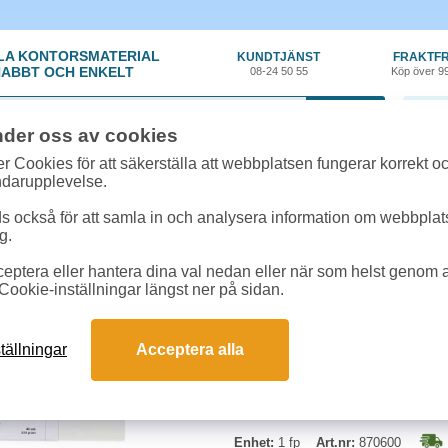
LA KONTORSMATERIAL
KUNDTJÄNST
FRAKTFR
ABBT OCH ENKELT
08-24 50 55
Köp över 9
0 var
nder oss av cookies
t, Emballage
»
Kuvert/Kort/Brevpapper
»
Brevpapper A4 linnepräglat 120g v
r Cookies för att säkerställa att webbplatsen fungerar korrekt o
ndarupplevelse.
Brevpapper A4 linneprä
 också för att samla in och analysera information om webbpla
g.
Linnepressat vitt brevpapper. 40 
eptera eller hantera dina val nedan eller när som helst genom at
Cookie-inställningar längst ner på sidan.
Format:
A4
Vikt:
120g
Färg:
Vit
tällningar
Acceptera alla
Antal:
40 ark
Enhet:
1 fp
Art.nr:
870600