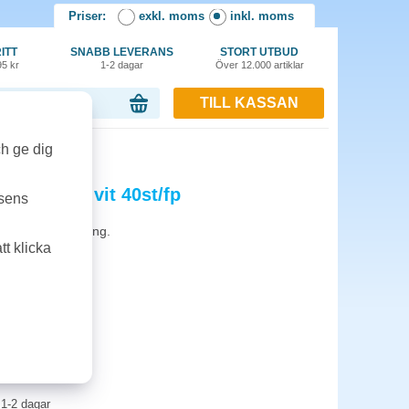
Priser:
exkl. moms
inkl. moms
ITT
SNABB LEVERANS
STORT UTBUD
95 kr
1-2 dagar
Över 12.000 artiklar
TILL KASSAN
or, 0.00 kr
it 40st/fp
ch ge dig
glat 120g vit 40st/fp
tsens
ark per förpackning.
t klicka
1-2 dagar