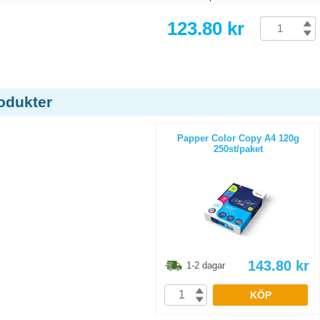
123.80 kr
odukter
Papper Color Copy A4 120g
250st/paket
143.80
kr
1-2 dagar
KÖP