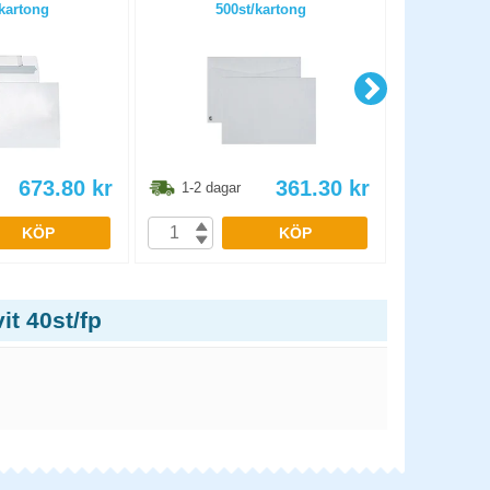
kartong
500st/kartong
673.80
kr
361.30
kr
1-2 dagar
1-2 dag
KÖP
KÖP
it 40st/fp