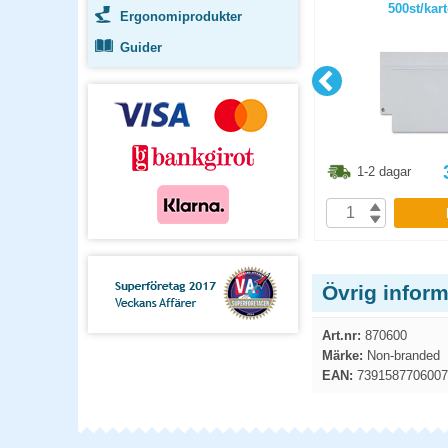
/fp
brun 6rl/fp
500st/kar
Ergonomiprodukter
Guider
3.80
kr
443.80
kr
1-2 dagar
1-2 dagar
P
KÖP
Övrig inform
Art.nr:
870600
Märke:
Non-branded
EAN:
7391587706007