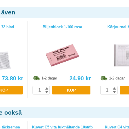
 även
 32 blad
Biljettblock 1-100 rosa
Körjournal 
73.80
kr
24.90
kr
1-2 dagar
1-2 dagar
KÖP
KÖP
de också
S täckremsa
Kuvert C5 vita fukthäftande 10st/fp
Kuvert C4 vit