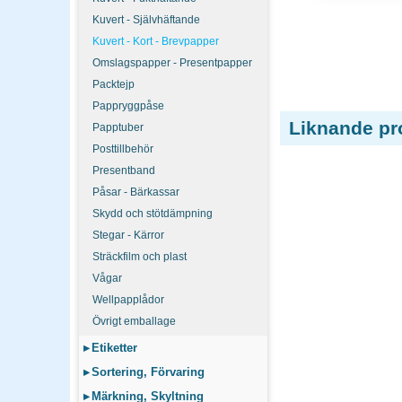
Kuvert - Självhäftande
Kuvert - Kort - Brevpapper
Omslagspapper - Presentpapper
Packtejp
Pappryggpåse
Liknande pr
Papptuber
Posttillbehör
Presentband
Påsar - Bärkassar
Skydd och stötdämpning
Stegar - Kärror
Sträckfilm och plast
Vågar
Wellpapplådor
Övrigt emballage
▸
Etiketter
▸
Sortering, Förvaring
▸
Märkning, Skyltning