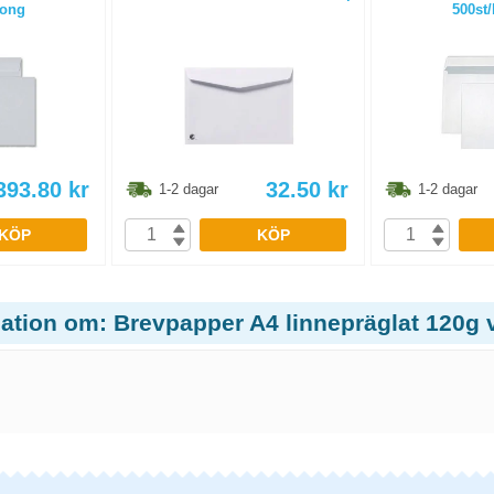
tong
500st/
393.80
kr
32.50
kr
1-2 dagar
1-2 dagar
KÖP
KÖP
ation om: Brevpapper A4 linnepräglat 120g v