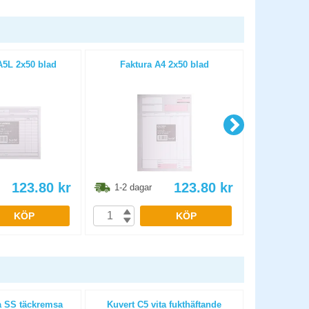
A5L 2x50 blad
Faktura A4 2x50 blad
Kassanota A
123.80
kr
123.80
kr
1-2 dagar
1-2 dag
KÖP
KÖP
a SS täckremsa
Kuvert C5 vita fukthäftande
Kuvert C5 vit