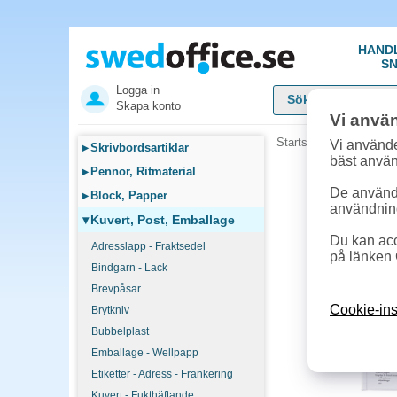
HAND
SN
Logga in
Skapa konto
Vi anvä
Startsida
»
Kuvert, Pos
Vi använde
▸
Skrivbordsartiklar
bäst anvä
▸
Pennor, Ritmaterial
De används
▸
Block, Papper
användnin
▾
Kuvert, Post, Emballage
Du kan acc
Adresslapp - Fraktsedel
på länken 
Bindgarn - Lack
Brevpåsar
Cookie-ins
Brytkniv
Bubbelplast
Emballage - Wellpapp
Etiketter - Adress - Frankering
Kuvert - Fukthäftande