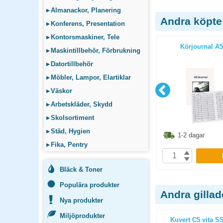
▸
Almanackor, Planering
Andra köpte
▸
Konferens, Presentation
▸
Kontorsmaskiner, Tele
0 gul
Kvittens A6L 50 blad
Körjournal A5
▸
Maskintillbehör, Förbrukning
▸
Datortillbehör
▸
Möbler, Lampor, Elartiklar
▸
Väskor
▸
Arbetskläder, Skydd
▸
Skolsortiment
▸
Städ, Hygien
4.90
kr
43.60
kr
1-2 dagar
1-2 dagar
▸
Fika, Pentry
P
KÖP
Bläck & Toner
Populära produkter
Andra gilla
Nya produkter
Miljöprodukter
66mx38mm
Packtejp Tesa 4100 66mx50mm
Kuvert C5 vita S