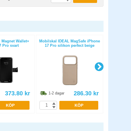
 Magnet Wallet+
Mobilskal IDEAL MagSafe iPhone
Kabel USB-C 
 Pro svart
17 Pro silikon perfect beige
373.80
kr
286.30
kr
1-2 dagar
1-2 dag
KÖP
KÖP