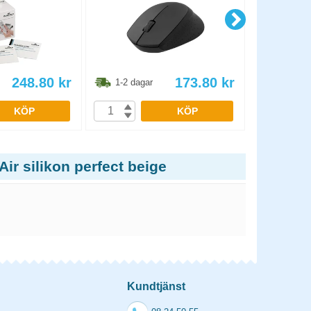
248.80
kr
173.80
kr
1-2 dagar
1-2 dag
KÖP
KÖP
r silikon perfect beige
Kundtjänst