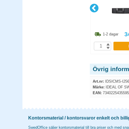
1.30
kr
86.30
kr
3
1-2 dagar
1-2 dagar
P
KÖP
Övrig inform
Art.nr:
IDSICMS-I256
Märke:
IDEAL OF S
EAN:
7340225435595
Kontorsmaterial / kontorsvaror enkelt och billi
SwedOffice säljer kontorsmaterial till bra priser och med snab