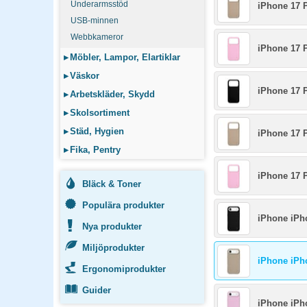
Underarmsstöd
iPhone 17 
USB-minnen
Webbkameror
iPhone 17 
▸
Möbler, Lampor, Elartiklar
▸
Väskor
iPhone 17 
▸
Arbetskläder, Skydd
▸
Skolsortiment
▸
Städ, Hygien
iPhone 17 
▸
Fika, Pentry
iPhone 17 
Bläck & Toner
Populära produkter
iPhone iPho
Nya produkter
Miljöprodukter
iPhone iPh
Ergonomiprodukter
Guider
iPhone iPh