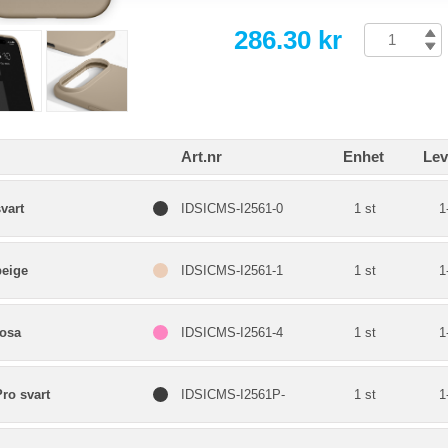
286.30 kr
Art.nr
Enhet
Lev
vart
IDSICMS-I2561-0
1 st
1
beige
IDSICMS-I2561-1
1 st
1
rosa
IDSICMS-I2561-4
1 st
1
ro svart
IDSICMS-I2561P-
1 st
1