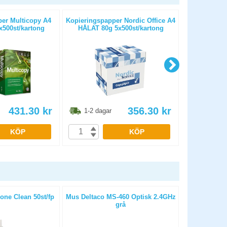
er Multicopy A4
Kopieringspapper Nordic Office A4
Kopierings
500st/kartong
HÅLAT 80g 5x500st/kartong
OHÅLAT 
431.30
kr
356.30
kr
1-2 dagar
1-2 dag
KÖP
KÖP
one Clean 50st/fp
Mus Deltaco MS-460 Optisk 2.4GHz
Våtdukar sk
grå