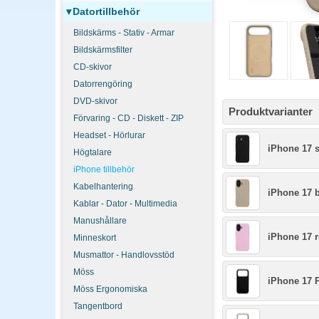
▾
Datortillbehör
Bildskärms - Stativ - Armar
Bildskärmsfilter
CD-skivor
Datorrengöring
DVD-skivor
Produktvarianter
Förvaring - CD - Diskett - ZIP
Headset - Hörlurar
iPhone 17 s
Högtalare
iPhone tillbehör
Kabelhantering
iPhone 17 
Kablar - Dator - Multimedia
Manushållare
iPhone 17 
Minneskort
Musmattor - Handlovsstöd
Möss
iPhone 17 P
Möss Ergonomiska
Tangentbord