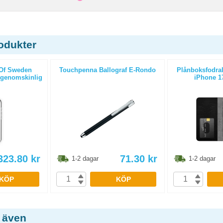
odukter
 Of Sweden
Touchpenna Ballograf E-Rondo
Plånboksfodral
 genomskinlig
iPhone 17
323.80
kr
71.30
kr
1-2 dagar
1-2 dagar
KÖP
KÖP
 även