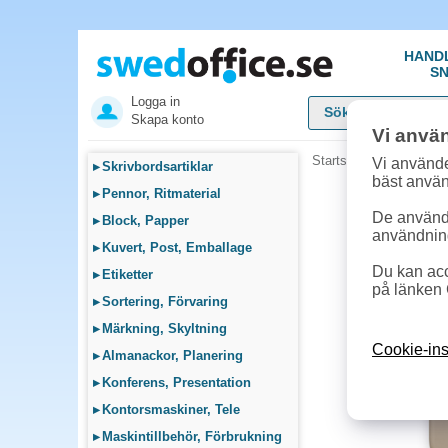
HAND
SN
Logga in
Skapa konto
Vi anvä
Startsida
»
Datortillbeh
Vi använde
▸
Skrivbordsartiklar
bäst anvä
▸
Pennor, Ritmaterial
De används
▸
Block, Papper
användnin
▸
Kuvert, Post, Emballage
Du kan acc
▸
Etiketter
på länken 
▸
Sortering, Förvaring
▸
Märkning, Skyltning
Cookie-ins
▸
Almanackor, Planering
▸
Konferens, Presentation
▸
Kontorsmaskiner, Tele
▸
Maskintillbehör, Förbrukning