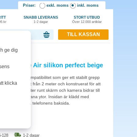
Priser:
exkl. moms
inkl. moms
ITT
SNABB LEVERANS
STORT UTBUD
95 kr
1-2 dagar
Över 12.000 artiklar
TILL KASSAN
or, 0.00 kr
 beige
ch ge dig
fe iPhone Air silikon perfect beige
tsens
med MagSafe-kompatibilitet som ger ett stabilt grepp
t klicka
t är dropptestat från 2 meter och konstruerat för att
ar. Upphöjda kanter runt skärm och kamera bidrar till
 placeras på plana ytor. Insidan är klädd med
en för märken på telefonens baksida.
-128
1-2 dagar