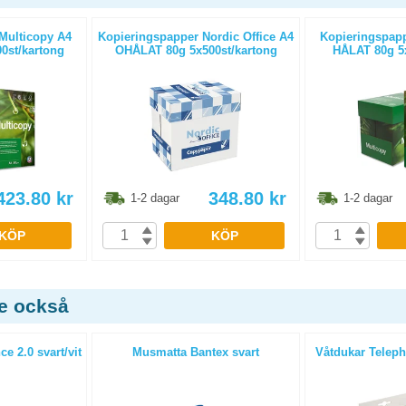
Multicopy A4
Kopieringspapper Nordic Office A4
Kopieringspapp
0st/kartong
OHÅLAT 80g 5x500st/kartong
HÅLAT 80g 5x
423.80
kr
348.80
kr
1-2 dagar
1-2 dagar
KÖP
KÖP
de också
e 2.0 svart/vit
Musmatta Bantex svart
Våtdukar Teleph