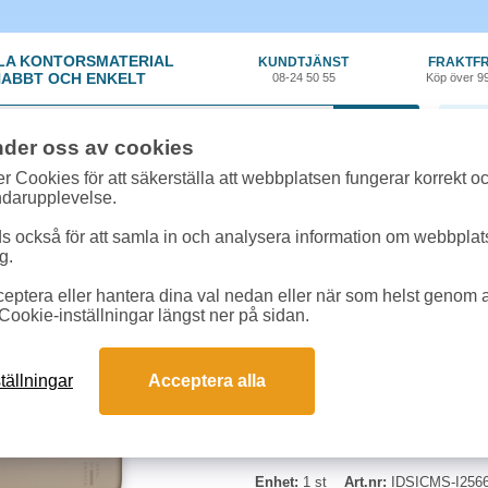
LA KONTORSMATERIAL
KUNDTJÄNST
FRAKTFR
ABBT OCH ENKELT
08-24 50 55
Köp över 9
0 var
nder oss av cookies
ör
»
iPhone tillbehör
»
Mobilskal IDEAL MagSafe iPhone Air silikon perfect
r Cookies för att säkerställa att webbplatsen fungerar korrekt o
ndarupplevelse.
Mobilskal IDEAL MagSa
 också för att samla in och analysera information om webbpla
g.
Silikonskal från Ideal of Sweden 
eptera eller hantera dina val nedan eller när som helst genom at
tack vare den borstade ytan. Skale
Cookie-inställningar längst ner på sidan.
skydda telefonen vid fall och stöt
extra skydd mot repor när enheten
mikrofiberfoder som minskar risk
tällningar
Acceptera alla
Enhet:
1 st
Art.nr:
IDSICMS-I2566