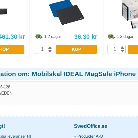
461.30
kr
36.30
kr
1-2 dagar
1-2 dagar
KÖP
KÖP
ation om: Mobilskal IDEAL MagSafe iPhone Ai
6-128
WEDEN
gt!
SwedOffice.se
ba leveranser till
»
Produkter A-Ö