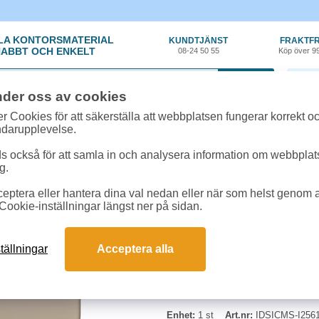
LA KONTORSMATERIAL
KUNDTJÄNST
FRAKTFR
ABBT OCH ENKELT
08-24 50 55
Köp över 9
0 var
nder oss av cookies
ör
»
iPhone tillbehör
»
Mobilskal IDEAL MagSafe iPhone 17 silikon beige
r Cookies för att säkerställa att webbplatsen fungerar korrekt o
ndarupplevelse.
Mobilskal IDEAL MagSa
 också för att samla in och analysera information om webbpla
g.
Silikonskal från Ideal of Sweden
eptera eller hantera dina val nedan eller när som helst genom at
anslutning till kompatibla tillbehö
Cookie-inställningar längst ner på sidan.
halksäkert grepp i handen. Skalet
att ge skydd vid fall och stötar.
för repor vid placering på plana 
tällningar
Acceptera alla
telefonens baksida mot slitage.
Enhet:
1 st
Art.nr:
IDSICMS-I2561