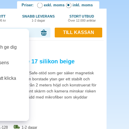
Priser:
exkl. moms
inkl. moms
ITT
SNABB LEVERANS
STORT UTBUD
95 kr
1-2 dagar
Över 12.000 artiklar
TILL KASSAN
or, 0.00 kr
ch ge dig
fe iPhone 17 silikon beige
tsens
 med inbyggt MagSafe-stöd som ger säker magnetisk
t klicka
r och laddare. Den borstade ytan ger ett stabilt och
 är dropptestat från 2 meters höjd och konstruerat för
 Upphöjda kanter runt skärm och kamera minskar risken
ytor. Insidan är klädd med mikrofiber som skyddar
-128
1-2 dagar