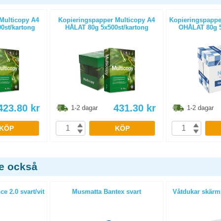
Multicopy A4
Kopieringspapper Multicopy A4
Kopieringspapper
0st/kartong
HÅLAT 80g 5x500st/kartong
OHÅLAT 80g 5
423.80
kr
431.30
kr
1-2 dagar
1-2 dagar
KÖP
KÖP
de också
e 2.0 svart/vit
Musmatta Bantex svart
Våtdukar skärmr