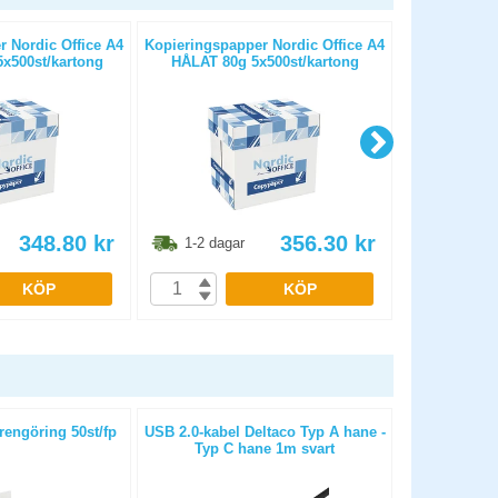
 Nordic Office A4
Kopieringspapper Nordic Office A4
Kopierings
x500st/kartong
HÅLAT 80g 5x500st/kartong
OHÅLAT 
348.80
kr
356.30
kr
1-2 dagar
1-2 dag
KÖP
KÖP
engöring 50st/fp
USB 2.0-kabel Deltaco Typ A hane -
Mus Logi
Typ C hane 1m svart