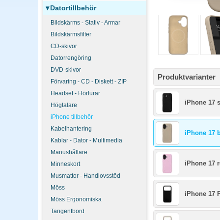
▾
Datortillbehör
Bildskärms - Stativ - Armar
Bildskärmsfilter
CD-skivor
Datorrengöring
DVD-skivor
Produktvarianter
Förvaring - CD - Diskett - ZIP
Headset - Hörlurar
iPhone 17 s
Högtalare
iPhone tillbehör
Kabelhantering
iPhone 17 
Kablar - Dator - Multimedia
Manushållare
iPhone 17 
Minneskort
Musmattor - Handlovsstöd
Möss
iPhone 17 P
Möss Ergonomiska
Tangentbord