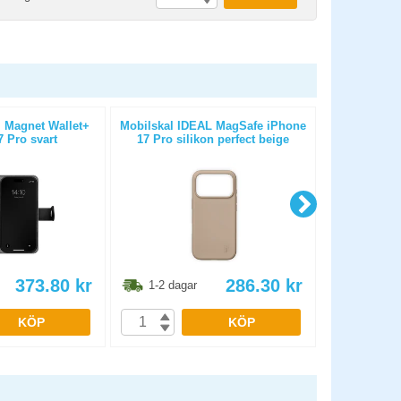
 Magnet Wallet+
Mobilskal IDEAL MagSafe iPhone
Apple Ligh
 Pro svart
17 Pro silikon perfect beige
373.80
kr
286.30
kr
1-2 dagar
1-2 dag
KÖP
KÖP