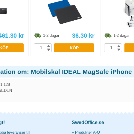
461.30
kr
36.30
kr
1-2 dagar
1-2 dagar
KÖP
KÖP
mation om: Mobilskal IDEAL MagSafe iPhone 1
1-128
WEDEN
gt!
SwedOffice.se
ba leveranser till
»
Produkter A-Ö