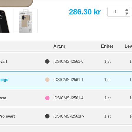
286.30 kr
Art.nr
Enhet
Lev
vart
IDSICMS-I2561-0
1 st
1
beige
IDSICMS-I2561-1
1 st
1
rosa
IDSICMS-I2561-4
1 st
1
ro svart
IDSICMS-I2561P-
1 st
1