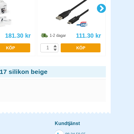
181.30
kr
111.30
kr
1-2 dagar
1-2 dag
KÖP
KÖP
7 silikon beige
Kundtjänst