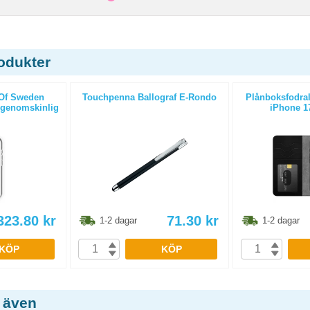
odukter
 Of Sweden
Touchpenna Ballograf E-Rondo
Plånboksfodral
 genomskinlig
iPhone 17
323.80
kr
71.30
kr
1-2 dagar
1-2 dagar
KÖP
KÖP
 även