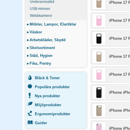
Underarmsstöd
iPhone 17 
USB-minnen
Webbkameror
iPhone 17 
▸
Möbler, Lampor, Elartiklar
▸
Väskor
iPhone 17 
▸
Arbetskläder, Skydd
▸
Skolsortiment
▸
Städ, Hygien
iPhone 17 
▸
Fika, Pentry
iPhone 17 
Bläck & Toner
Populära produkter
iPhone iPho
Nya produkter
Miljöprodukter
iPhone iPh
Ergonomiprodukter
Guider
iPhone iPh