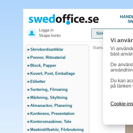
HAND
SN
Logga in
Skapa konto
Vi anvä
Startsida
»
Datortillbeh
Vi använde
▸
Skrivbordsartiklar
bäst anvä
▸
Pennor, Ritmaterial
De används
▸
Block, Papper
användnin
▸
Kuvert, Post, Emballage
Du kan acc
▸
Etiketter
på länken 
▸
Sortering, Förvaring
▸
Märkning, Skyltning
Cookie-ins
▸
Almanackor, Planering
▸
Konferens, Presentation
▸
Kontorsmaskiner, Tele
▸
Maskintillbehör, Förbrukning