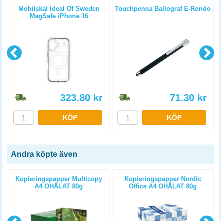
Mobilskal Ideal Of Sweden
Touchpenna Ballograf E-Rondo
MagSafe iPhone 16
genomskinlig klar
323.80
kr
71.30
kr
KÖP
KÖP
Andra köpte även
Kopieringspapper Multicopy
Kopieringspapper Nordic
A4 OHÅLAT 80g
Office A4 OHÅLAT 80g
5x500st/kartong
5x500st/kartong