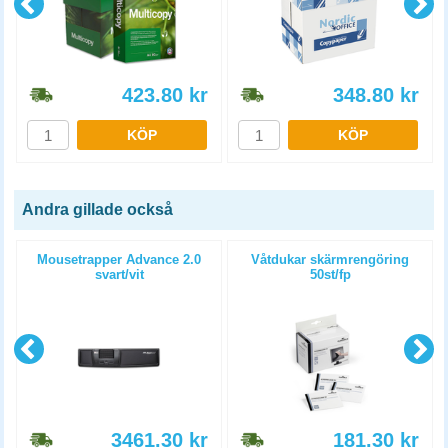
423.80
kr
348.80
kr
KÖP
KÖP
Andra gillade också
Mousetrapper Advance 2.0
Våtdukar skärmrengöring
svart/vit
50st/fp
3461.30
kr
181.30
kr