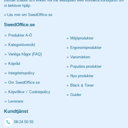
Beställ snabbt och enkelt via vår webbplats eller kontakta kundtjänst om
ni behöver hjälp.
»
Läs mer om SwedOffice.se
SwedOffice.se
»
Produkter A-Ö
»
Miljöprodukter
»
Kategoriöversikt
»
Ergonomiprodukter
»
Vanliga frågor (FAQ)
»
Varumärken
»
Köpråd
»
Populära produkter
»
Integritetspolicy
»
Nya produkter
»
Om SwedOffice.se
»
Bläck & Toner
»
Köpvillkor
/
Cookiepolicy
»
Guider
»
Leverans
Kundtjänst
08-24 50 55