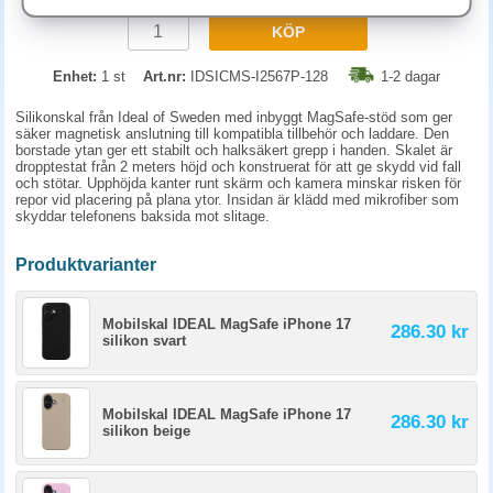
KÖP
Enhet:
1 st
Art.nr:
IDSICMS-I2567P-128
1-2 dagar
Silikonskal från Ideal of Sweden med inbyggt MagSafe-stöd som ger
säker magnetisk anslutning till kompatibla tillbehör och laddare. Den
borstade ytan ger ett stabilt och halksäkert grepp i handen. Skalet är
dropptestat från 2 meters höjd och konstruerat för att ge skydd vid fall
och stötar. Upphöjda kanter runt skärm och kamera minskar risken för
repor vid placering på plana ytor. Insidan är klädd med mikrofiber som
skyddar telefonens baksida mot slitage.
Produktvarianter
Mobilskal IDEAL MagSafe iPhone 17
286.30 kr
silikon svart
Mobilskal IDEAL MagSafe iPhone 17
286.30 kr
silikon beige