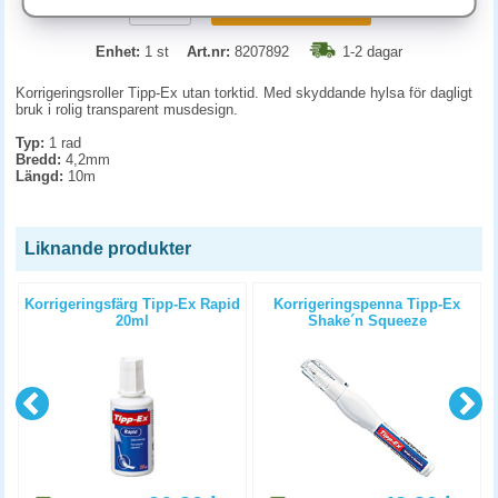
KÖP
Enhet:
1 st
Art.nr:
8207892
1-2 dagar
Korrigeringsroller Tipp-Ex utan torktid. Med skyddande hylsa för dagligt
bruk i rolig transparent musdesign.
Typ:
1 rad
Bredd:
4,2mm
Längd:
10m
Liknande produkter
Korrigeringsfärg Tipp-Ex Rapid
Korrigeringspenna Tipp-Ex
20ml
Shake´n Squeeze