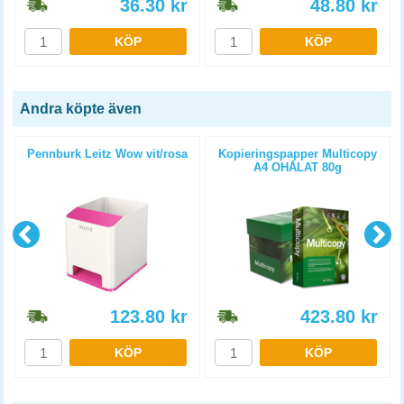
36.30
kr
48.80
kr
KÖP
KÖP
Andra köpte även
Pennburk Leitz Wow vit/rosa
Kopieringspapper Multicopy
A4 OHÅLAT 80g
5x500st/kartong
123.80
kr
423.80
kr
KÖP
KÖP