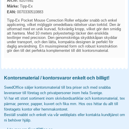
Art.nr:
8207892
Märke:
Tipp-Ex
EAN:
0070330510883
Tipp-Ex Pocket Mouse Correction Roller erbjuder snabb och enkel
applicering, vilket möjliggör omedelbara rättelser utan torktid. Den är
utformad med en unik kurvad, fickvänlig kropp, vilket gör den smidig
att hantera. Med 10 meters polyestertejp täcker den enskilda
textlinjer med precision. Den genomskinliga skyddskåpan skyddar
under transport, och den lätta, kompakta designen är perfekt för
daglig användning. En musinspirerad form och robust konstruktion
gör den till det perfekta komplementet till ditt kontorsmaterial.
Kontorsmaterial / kontorsvaror enkelt och billigt!
SwedOffice säljer kontorsmaterial till bra priser och med snabba
leveranser till företag och privatpersoner inom hela Sverige.
Vi har ett stort sortiment inom skrivbordsartiklar och kontorsmaterial, tex
pärmar, pennor, papper, kuvert och fika mm. Hos oss hittar du allt till
företagets kontor eller hemmakontoret.
Beställ snabbt och enkelt via vår webbplats eller kontakta kundtjänst om
ni behöver hjälp.