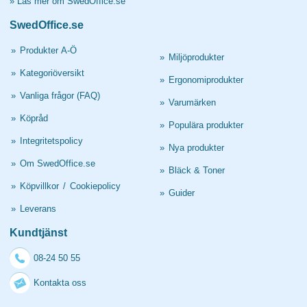
»
Läs mer om SwedOffice.se
SwedOffice.se
»
Produkter A-Ö
»
Miljöprodukter
»
Kategoriöversikt
»
Ergonomiprodukter
»
Vanliga frågor (FAQ)
»
Varumärken
»
Köpråd
»
Populära produkter
»
Integritetspolicy
»
Nya produkter
»
Om SwedOffice.se
»
Bläck & Toner
»
Köpvillkor
/
Cookiepolicy
»
Guider
»
Leverans
Kundtjänst
08-24 50 55
Kontakta oss