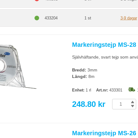
433204
1 st
3-9 dagar
Markeringstejp MS-28
Självhäftande, svart tejp som anv
Bredd:
3mm
Längd:
8m
Enhet:
1 rl
Art.nr:
433301
248.80 kr
Markeringstejp MS-26