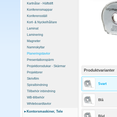
Kartnålar - Häftstift
Veckotavla räcker för 
och långa projekt, bra 
Konferensmappar
Konferensställ
Hur uppdateras en p
Kort- & Nyckelhållare
Permanent ram med skri
Laminat
gammal färg blir svårare
Laminering
Magneter
Namnskyltar
Planeringstavlor
Presentationspärm
Projektionsdukar - Skärmar
Produktvarianter
Projektorer
Skrivfilm
Svart
Spiralbindning
Tillbehör inbindning
WB-tillbehör
Blå
Whiteboardtavlor
▸
Kontorsmaskiner, Tele
Röd