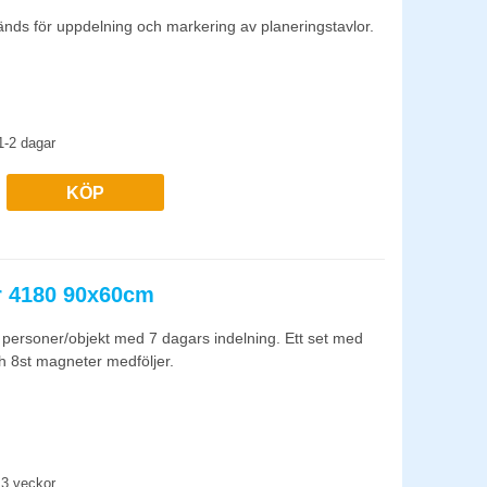
änds för uppdelning och markering av planeringstavlor.
1-2 dagar
KÖP
r 4180 90x60cm
 5 personer/objekt med 7 dagars indelning. Ett set med
 8st magneter medföljer.
3 veckor