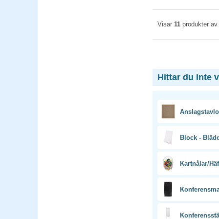
Visar
11
produkter a
Hittar du inte 
Anslagstavlo
Block - Bläd
Kartnålar/Häft
Konferensm
Konferensstä