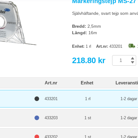
Markeringstejp MS-27
operativ planering. Månadstavla passar projekt och resursplanering. Årsplane
att ha kompletterat med en operativ veckotavla.
Självhäftande, svart tejp som anv
laneringstavla utan att förstöras?
Bredd:
2,5mm
vbar duk: använd icke-permanenta whiteboardpennor eller magnetiska post-i
Längd:
16m
 att torka bort med tiden.
Enhet:
1 rl
Art.nr:
433201
218.80 kr
Art.nr
Enhet
Leveranst
433201
1 rl
1-2 dagar
433203
1 st
1-2 dagar
433202
1 st
1-2 dagar