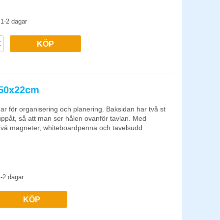
1-2 dagar
KÖP
 50x22cm
 för organisering och planering. Baksidan har två st
ppåt, så att man ser hålen ovanför tavlan. Med
Två magneter, whiteboardpenna och tavelsudd
magnetisk. Den kan endast hängas på vanlig vägg
-2 dagar
KÖP