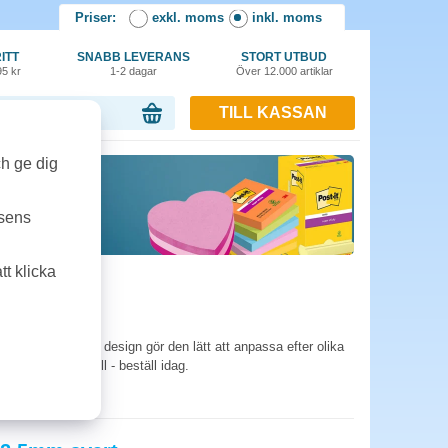
Priser:
exkl. moms
inkl. moms
ITT
SNABB LEVERANS
STORT UTBUD
95 kr
1-2 dagar
Över 12.000 artiklar
TILL KASSAN
or, 0.00 kr
ch ge dig
tsens
t klicka
etisk och flexibel design gör den lätt att anpassa efter olika
ch bättre kontroll - beställ idag.