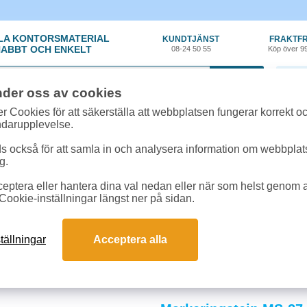
LA KONTORSMATERIAL
KUNDTJÄNST
FRAKTFR
ABBT OCH ENKELT
08-24 50 55
Köp över 9
0 var
nder oss av cookies
r Cookies för att säkerställa att webbplatsen fungerar korrekt o
ndarupplevelse.
 också för att samla in och analysera information om webbpla
g.
eptera eller hantera dina val nedan eller när som helst genom at
Presentation
»
Planeringstavlor
Cookie-inställningar längst ner på sidan.
gstavlor
lig översikt och effektiviserar planering av uppgifter, projekt och möten. Magn
tällningar
Acceptera alla
. Investera i en planeringstavla för snabbare koordinering, ökad produktivitet o
och svar om planeringstavlor
riod ska tavlan täcka?