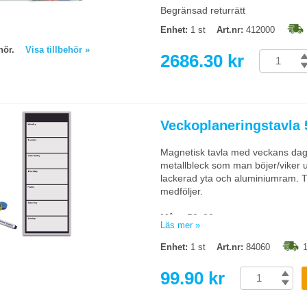
Begränsad returrätt
Enhet:
1 st
Art.nr:
412000
behör.
Visa tillbehör »
2686.30 kr
Veckoplaneringstavla
Magnetisk tavla med veckans dagar
metallbleck som man böjer/viker u
lackerad yta och aluminiumram. 
medföljer.
Mått:
50x22 cm.
Läs mer »
OBS! Tavlans baksida är inte 
Enhet:
1 st
Art.nr:
84060
1
med skruvar.
99.90 kr