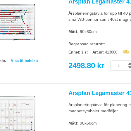
Årsplan Legamaster 
Årsplaneringstavla för upp till 40
små WB-pennor samt 40st magnetis
Mått:
90x60cm
Begränsad returrätt
Enhet:
1 st
Art.nr:
413000
behör.
Visa tillbehör »
2498.80 kr
Årsplan Legamaster 
Årsplaneringstavla för planerin
magnetsymboler medföljer.
Mått:
90x60cm