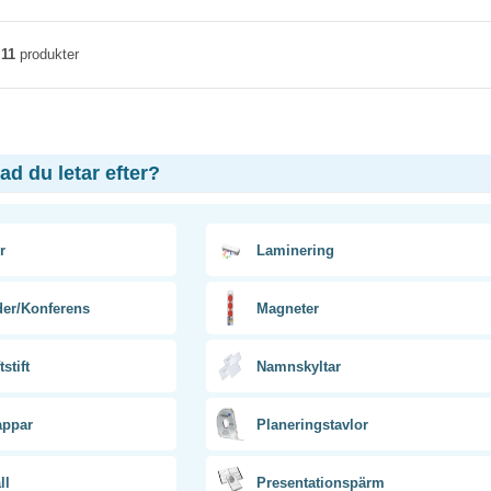
v
11
produkter
vad du letar efter?
r
Laminering
der/Konferens
Magneter
stift
Namnskyltar
appar
Planeringstavlor
ll
Presentationspärm