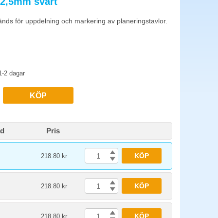
 2,5mm svart
ringstavla används för semesterplanering, leveransschema
änds för uppdelning och markering av planeringstavlor.
ts. Rengör ytan med whiteboard-rengöring varannan vecka då
1-2 dagar
KÖP
id
Pris
KÖP
218.80 kr
KÖP
218.80 kr
KÖP
218.80 kr