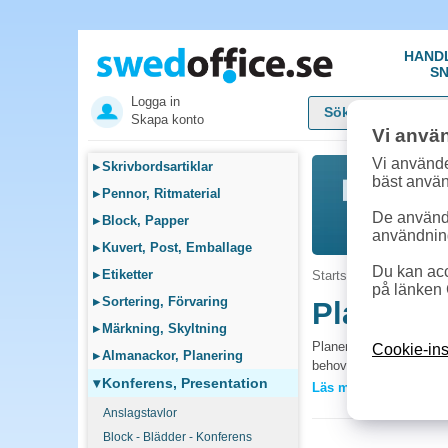
HAND
SN
Logga in
Skapa konto
Vi anvä
Vi använde
▸
Skrivbordsartiklar
bäst anvä
▸
Pennor, Ritmaterial
De används
▸
Block, Papper
användnin
▸
Kuvert, Post, Emballage
Du kan acc
▸
Etiketter
Startsida
»
Konferens, 
på länken 
▸
Sortering, Förvaring
Planerin
▸
Märkning, Skyltning
Planeringstavlan ger tyd
Cookie-ins
▸
Almanackor, Planering
behov och tidsperspektiv
▾
Konferens, Presentation
Läs mer »
Vanliga frågor 
Anslagstavlor
Vilken planeringspe
Block - Blädder - Konferens