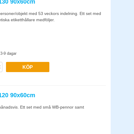
4130 90x60cm
 personer/objekt med 53 veckors indelning. Ett set med
ka etiketthållare medföljer.
3-9 dagar
KÖP
4120 90x60cm
g månadsvis. Ett set med små WB-pennor samt