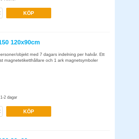
KÖP
4150 120x90cm
 personer/objekt med 7 dagars indelning per halvår. Ett
 magnetetiketthållare och 1 ark magnetsymboler
1-2 dagar
KÖP