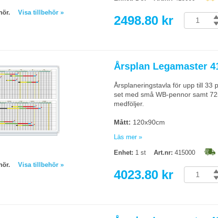
behör.
Visa tillbehör »
2498.80 kr
Årsplan Legamaster 
Årsplaneringstavla för upp till 33
set med små WB-pennor samt 72st
medföljer.
Mått:
120x90cm
Läs mer »
Begränsad returrätt
Enhet:
1 st
Art.nr:
415000
behör.
Visa tillbehör »
4023.80 kr