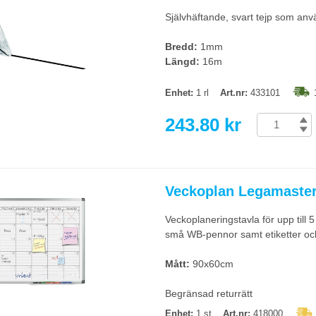
Självhäftande, svart tejp som anv
Bredd:
1mm
Längd:
16m
Enhet:
1 rl
Art.nr:
433101
243.80 kr
Veckoplan Legamaste
Veckoplaneringstavla för upp till
små WB-pennor samt etiketter och
Mått:
90x60cm
Begränsad returrätt
Enhet:
1 st
Art.nr:
418000