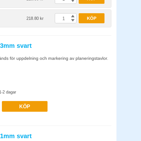
KÖP
218.80 kr
 3mm svart
änds för uppdelning och markering av planeringstavlor.
1-2 dagar
KÖP
 1mm svart