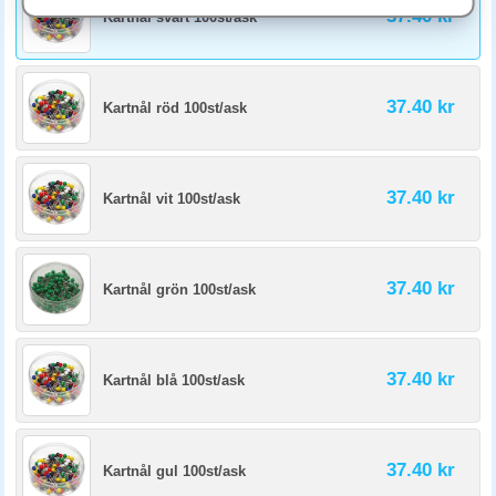
cm rymmer 12-15 anslag samtidigt. Köp gärna en burk om 100 stift för
37.40 kr
Kartnål svart 100st/ask
regelbunden användning.
37.40 kr
Kartnål röd 100st/ask
37.40 kr
Kartnål vit 100st/ask
37.40 kr
Kartnål grön 100st/ask
37.40 kr
Kartnål blå 100st/ask
37.40 kr
Kartnål gul 100st/ask