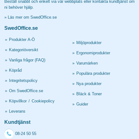
Beställ snabbt och enkelt via vår webbplats eller kontakta kundtjänst om
ni behöver hjälp.
»
Läs mer om SwedOffice.se
SwedOffice.se
»
Produkter A-Ö
»
Miljöprodukter
»
Kategoriöversikt
»
Ergonomiprodukter
»
Vanliga frågor (FAQ)
»
Varumärken
»
Köpråd
»
Populära produkter
»
Integritetspolicy
»
Nya produkter
»
Om SwedOffice.se
»
Bläck & Toner
»
Köpvillkor
/
Cookiepolicy
»
Guider
»
Leverans
Kundtjänst
08-24 50 55