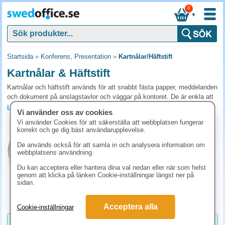
0
▼
Startsida
»
Konferens, Presentation
»
Kartnålar/Häftstift
Kartnålar & Häftstift
Kartnålar och häftstift används för att snabbt fästa papper, meddelanden
och dokument på anslagstavlor och väggar på kontoret. De är enkla att
använda och ger en ordnad och visuell informationsyta i arbetsrummet.
Läs mer »
Vi använder oss av cookies
Köp kartnålar och häftstift till er arbetsplats hos SwedOffice.
Vi använder Cookies för att säkerställa att webbplatsen fungerar
Kartnål svart 100st/ask
korrekt och ge dig bäst användarupplevelse.
Vanliga frågor och svar om kartnålar & häftstift
Art.nr:
17907
De används också för att samla in och analysera information om
Vilka häftstift passar för anslagstavlor?
1-2 dagar
webbplatsens användning.
37.40 kr
Klassiska metallhäftstift håller bäst i kork. För whiteboard- eller
(inkl. moms)
Du kan acceptera eller hantera dina val nedan eller när som helst
magnettavlor används istället magnetnålar. Färgkodade häftstift är
genom att klicka på länken Cookie-inställningar längst ner på
KÖP
sidan.
praktiska för kategorisering på stora informationstavlor.
Hur många häftstift behövs för en anslagstavla?
Acceptera alla
Cookie-inställningar
Räkna med 4 stift per A4-uppslag (ett i varje hörn). En tavla på 100x80