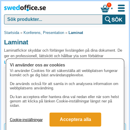
0
▼
Startsida
»
Konferens, Presentation
»
Laminat
Laminat
Laminatfickor skyddar och förlänger livslängden på dina dokument. De
ger en professionell, lättskött och hållbar yta som förbättrar
presentationen. Investera i rätt laminatfickor och laminator för snabb,
Läs mer »
Vi använder oss av cookies
kostnadseffektiv och pålitlig skyddslaminering.
Vi använder Cookies för att säkerställa att webbplatsen fungerar
Laminat GBC A4 80mic klar 100st/fp
korrekt och ge dig bäst användarupplevelse.
Vanliga frågor och svar om laminat
Art.nr:
IB585036
De används också för att samla in och analysera information om
Vilken tjocklek på laminatfickan ska jag välja?
1-2 dagar
webbplatsens användning.
261.30 kr
80 micron är standard för dagliga dokument, flexibel och tunn. 125
(inkl. moms)
Du kan acceptera eller hantera dina val nedan eller när som helst
micron ger styvare och mer hållbar finish, passar för menyer,
genom att klicka på länken Cookie-inställningar längst ner på
KÖP
sidan.
namnbrickor och skyltar. 175-250 micron används för material som ska
tåla tuff hantering.
Acceptera alla
Cookie-inställningar
Glättade eller matta laminatfickor?