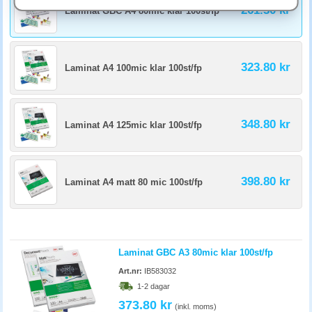
Glättade ger skarpare bilder och starkare färger och är bra för foton och
261.30 kr
Laminat GBC A4 80mic klar 100st/fp
presentationer. Matta minskar reflexer och passar för text och är därför
bra för menyer och informationsmaterial som ska läsas i stark
belysning.
323.80 kr
Laminat A4 100mic klar 100st/fp
348.80 kr
Laminat A4 125mic klar 100st/fp
398.80 kr
Laminat A4 matt 80 mic 100st/fp
Laminat GBC A3 80mic klar 100st/fp
Art.nr:
IB583032
1-2 dagar
373.80 kr
(inkl. moms)