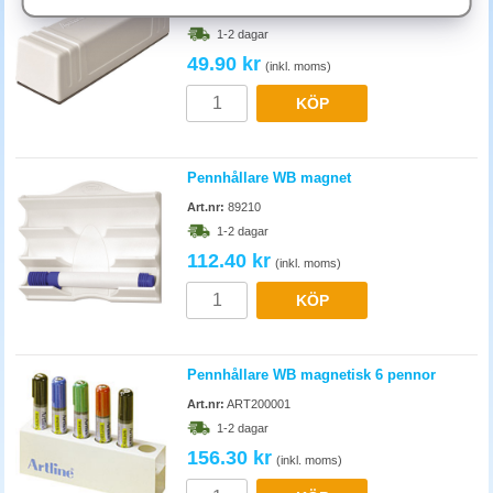
Tygsuddare håller 6-12 månader vid daglig användning. Tvätta i
Art.nr:
89120
tvättmaskin för bättre suddning - en torr suddare smetar bara. Magnetisk
1-2 dagar
suddare med utbytbar duk är bästa investeringen för mötesrum.
49.90 kr
(inkl. moms)
KÖP
Pennhållare WB magnet
Art.nr:
89210
1-2 dagar
112.40 kr
(inkl. moms)
KÖP
Pennhållare WB magnetisk 6 pennor
Art.nr:
ART200001
1-2 dagar
156.30 kr
(inkl. moms)