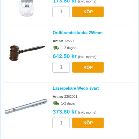
173.80 kr
(inkl. moms)
KÖP
Ordförandeklubba 255mm
Art.nr:
12550
1-2 dagar
642.50 kr
(inkl. moms)
KÖP
Laserpekare Wedo svart
Art.nr:
2362001
1-2 dagar
373.80 kr
(inkl. moms)
KÖP