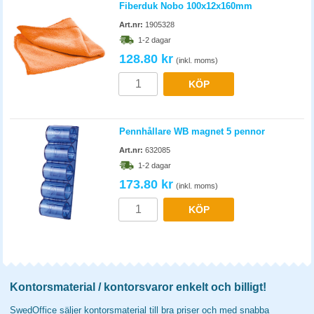
Fiberduk Nobo 100x12x160mm
Art.nr:
1905328
1-2 dagar
128.80 kr
(inkl. moms)
KÖP
Pennhållare WB magnet 5 pennor
Art.nr:
632085
1-2 dagar
173.80 kr
(inkl. moms)
KÖP
Kontorsmaterial / kontorsvaror enkelt och billigt!
SwedOffice säljer kontorsmaterial till bra priser och med snabba