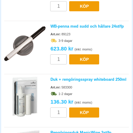
KÖP
WB-penna med sudd och hållare 24st/fp
Art.nr:
89123
3-9 dagar
623.80 kr
(inkl. moms)
KÖP
Duk + rengöringsspray whiteboard 250ml
Art.nr:
583300
1-2 dagar
136.30 kr
(inkl. moms)
KÖP
Rengöringsduk MagicWipe 2st/fp