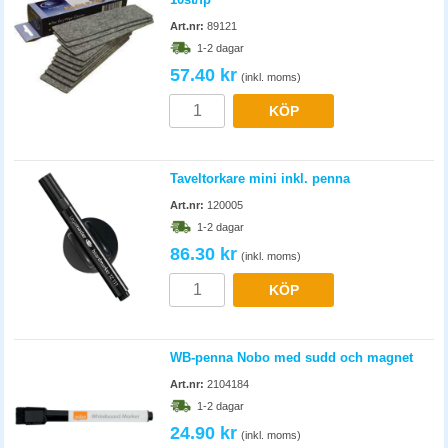
Art.nr:
89121
1-2 dagar
57.40 kr
(inkl. moms)
KÖP
Taveltorkare mini inkl. penna
Art.nr:
120005
1-2 dagar
86.30 kr
(inkl. moms)
KÖP
WB-penna Nobo med sudd och magnet
Art.nr:
2104184
1-2 dagar
24.90 kr
(inkl. moms)