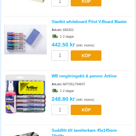
KÖP
Startkit whiteboard Pilot V-Board Master
Art.nr:
666301
1-2 dagar
442.50 kr
(inkl. moms)
KÖP
WB rengöringskit & pennor Artline
Art.nr:
ART051794KIT
1-2 dagar
248.80 kr
(inkl. moms)
KÖP
Suddfilt till taveltorkare 45x145mm
10st/fp