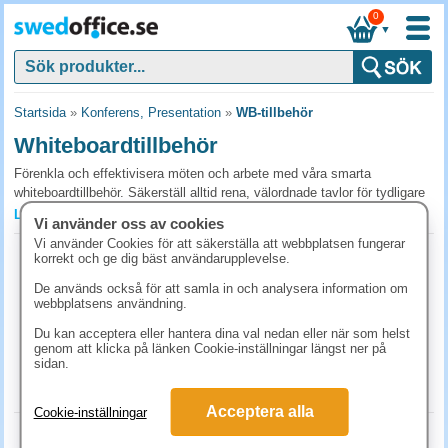
0
▼
Startsida
»
Konferens, Presentation
»
WB-tillbehör
Whiteboardtillbehör
Förenkla och effektivisera möten och arbete med våra smarta
whiteboardtillbehör. Säkerställ alltid rena, välordnade tavlor för tydligare
kommunikation och ett professionellt intryck. Välj färdiga kit eller
Läs mer »
Vi använder oss av cookies
individuella tillbehör och beställ idag för att spara tid och öka
Vi använder Cookies för att säkerställa att webbplatsen fungerar
produktiviteten.
Viskossvamp
korrekt och ge dig bäst användarupplevelse.
Art.nr:
434200
Vanliga frågor och svar om whiteboardtillbehör
De används också för att samla in och analysera information om
1-2 dagar
webbplatsens användning.
Vilka tillbehör behövs för en whiteboard?
106.10 kr
(inkl. moms)
Du kan acceptera eller hantera dina val nedan eller när som helst
Whiteboardpennor (3-4 färger), tavelsuddare (eller mikrofiberdukar),
genom att klicka på länken Cookie-inställningar längst ner på
KÖP
sidan.
magnetisk pennhållare och rengöringsspray är basen. Komplettera med
magneter i flera färger för att hålla utskrifter på plats.
Acceptera alla
Cookie-inställningar
Hur länge håller en whiteboard-suddare?
Taveltorkare magnetisk 45x145mm