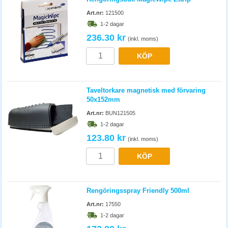
Art.nr:
121500
1-2 dagar
236.30 kr
(inkl. moms)
KÖP
Taveltorkare magnetisk med förvaring
50x152mm
Art.nr:
BUN121505
1-2 dagar
123.80 kr
(inkl. moms)
KÖP
Rengöringsspray Friendly 500ml
Art.nr:
17550
1-2 dagar