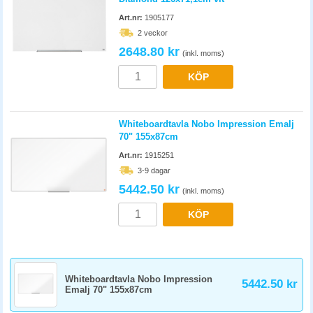
De flesta whiteboardtavlor är idag magnetiska, även om alla inte är det.
Art.nr:
1905177
Om den är magnetisk eller inte beror på materialen som den är
2 veckor
framtagen i. De som är magnetiska har ofta en yta av metall som
2648.80 kr
magneterna fäster på. Kontrollera alltid om tavlan är magnetisk innan du
(inkl. moms)
beställer för att få en variant som passar dina behov
KÖP
Whiteboardtavla Nobo Impression Emalj
70" 155x87cm
Art.nr:
1915251
3-9 dagar
5442.50 kr
(inkl. moms)
KÖP
Whiteboardtavla Nobo Impression
5442.50 kr
Emalj 70" 155x87cm