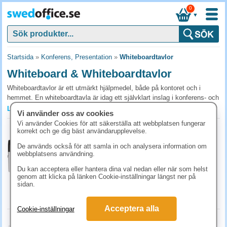
0
▼
Startsida
»
Konferens, Presentation
»
Whiteboardtavlor
Whiteboard & Whiteboardtavlor
Whiteboardtavlor är ett utmärkt hjälpmedel, både på kontoret och i
hemmet. En whiteboardtavla är idag ett självklart inslag i konferens- och
mötesrummet. Jobbar ni med ett projekt på kontoret och måste
Läs mer »
Vi använder oss av cookies
brainstorma tillsammans? Då är en whiteboardtavla ett essentiellt
Vi använder Cookies för att säkerställa att webbplatsen fungerar
verktyg.
Whiteboardtavla magnetisk 25x28cm vit
korrekt och ge dig bäst användarupplevelse.
Art.nr:
84058
Därför behöver ni en whiteboard på kontoret
De används också för att samla in och analysera information om
1-2 dagar
webbplatsens användning.
Även om många kanske förknippar en whiteboardtavla med en skolmiljö
123.80 kr
(inkl. moms)
Du kan acceptera eller hantera dina val nedan eller när som helst
är det i dag inte ovanligt att mindre versioner av whiteboardtavlor finns
genom att klicka på länken Cookie-inställningar längst ner på
på kontor och andra arbetsplatser, utanför skolans värld. Att snabbt och
KÖP
sidan.
enkelt kunna skriva upp tankar och idéer, sudda ut och redigera, är
användbart för att tillsammans komma nå fram till lösningar. Att ha en
Acceptera alla
Cookie-inställningar
återanvändbar skrivyta är det smidigaste sättet för att snabbt kunna
Whiteboardtavla Nobo Premium stål
demonstrera olika tankar för varandra. En liten magnetisk whiteboard är