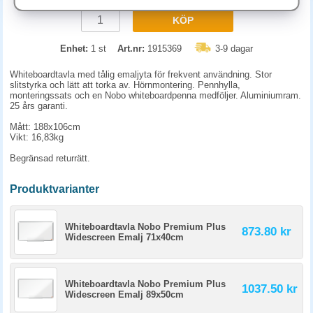
KÖP
Enhet:
1 st
Art.nr:
1915369
3-9 dagar
Whiteboardtavla med tålig emaljyta för frekvent användning. Stor
slitstyrka och lätt att torka av. Hörnmontering. Pennhylla,
monteringssats och en Nobo whiteboardpenna medföljer. Aluminiumram.
25 års garanti.
Mått: 188x106cm
Vikt: 16,83kg
Begränsad returrätt.
Produktvarianter
Whiteboardtavla Nobo Premium Plus
873.80 kr
Widescreen Emalj 71x40cm
Whiteboardtavla Nobo Premium Plus
1037.50 kr
Widescreen Emalj 89x50cm