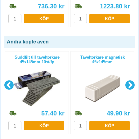
736.30
kr
1223.80
kr
KÖP
KÖP
Andra köpte även
Suddfilt till taveltorkare
Taveltorkare magnetisk
45x145mm 10st/fp
45x145mm
57.40
kr
49.90
kr
KÖP
KÖP