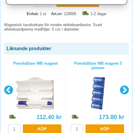
KÖP
Enhet:
1 st
Art.nr:
120005
1-2 dagar
Magnetisk taveltorkare för mindre whiteboardtavlor. Svart
whiteboardpenna medföljer. 5 cm i diameter.
Liknande produkter
k
Pennhållare WB magnet
Pennhållare WB magnet 5
pennor
112.40
kr
173.80
kr
KÖP
KÖP