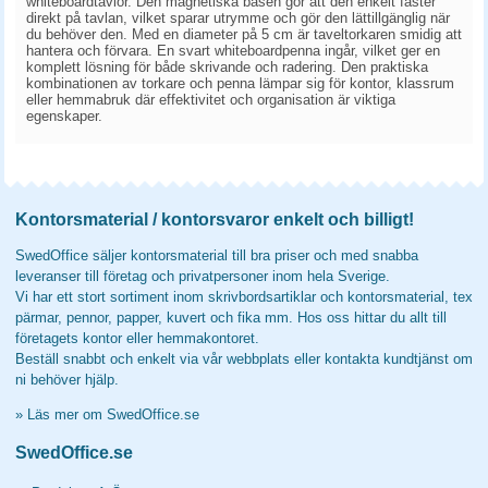
whiteboardtavlor. Den magnetiska basen gör att den enkelt fäster
direkt på tavlan, vilket sparar utrymme och gör den lättillgänglig när
du behöver den. Med en diameter på 5 cm är taveltorkaren smidig att
hantera och förvara. En svart whiteboardpenna ingår, vilket ger en
komplett lösning för både skrivande och radering. Den praktiska
kombinationen av torkare och penna lämpar sig för kontor, klassrum
eller hemmabruk där effektivitet och organisation är viktiga
egenskaper.
Kontorsmaterial / kontorsvaror enkelt och billigt!
SwedOffice säljer kontorsmaterial till bra priser och med snabba
leveranser till företag och privatpersoner inom hela Sverige.
Vi har ett stort sortiment inom skrivbordsartiklar och kontorsmaterial, tex
pärmar, pennor, papper, kuvert och fika mm. Hos oss hittar du allt till
företagets kontor eller hemmakontoret.
Beställ snabbt och enkelt via vår webbplats eller kontakta kundtjänst om
ni behöver hjälp.
»
Läs mer om SwedOffice.se
SwedOffice.se