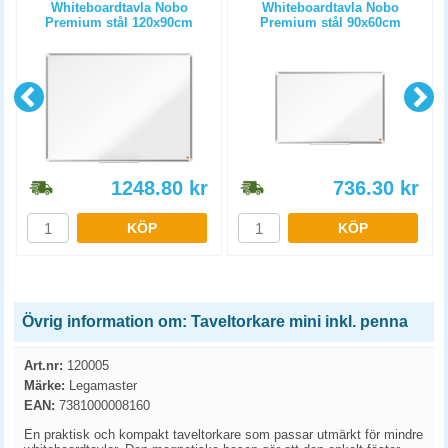
Whiteboardtavla Nobo
Whiteboardtavla Nobo
Premium stål 120x90cm
Premium stål 90x60cm
1248.80
kr
736.30
kr
KÖP
KÖP
Övrig information om: Taveltorkare mini inkl. penna
Art.nr:
120005
Märke:
Legamaster
EAN:
7381000008160
En praktisk och kompakt taveltorkare som passar utmärkt för mindre