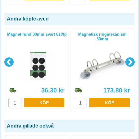
Andra köpte även
p
Magnet rund 30mm svart 6st/fp
Magnetisk ringmekanism
30mm
36.30
kr
173.80
kr
KÖP
KÖP
Andra gillade också