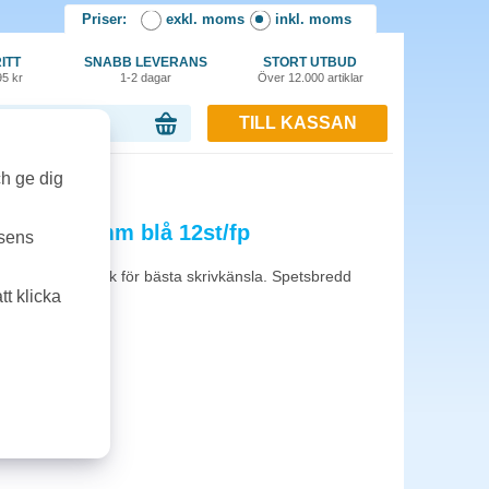
Priser:
exkl. moms
inkl. moms
ITT
SNABB LEVERANS
STORT UTBUD
95 kr
1-2 dagar
Över 12.000 artiklar
TILL KASSAN
or, 0.00 kr
ch ge dig
gn Pen 2,0mm blå 12st/fp
tsens
lättflytande bläck för bästa skrivkänsla. Spetsbredd
t klicka
er förpackning.