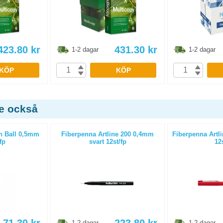
423.80
kr
431.30
kr
1-2 dagar
1-2 dagar
KÖP
KÖP
de också
on Ball 0,5mm
Fiberpenna Artline 200 0,4mm
Fiberpenna Artl
fp
svart 12st/fp
12
1-2 dagar
1-2 dagar