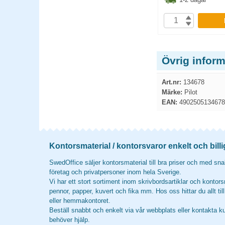
6.30
kr
37.40
kr
P
KÖP
Övrig inform
Art.nr:
134678
Märke:
Pilot
EAN:
4902505134678
Kontorsmaterial / kontorsvaror enkelt och billi
SwedOffice säljer kontorsmaterial till bra priser och med snab
företag och privatpersoner inom hela Sverige.
Vi har ett stort sortiment inom skrivbordsartiklar och kontors
pennor, papper, kuvert och fika mm. Hos oss hittar du allt til
eller hemmakontoret.
Beställ snabbt och enkelt via vår webbplats eller kontakta k
behöver hjälp.