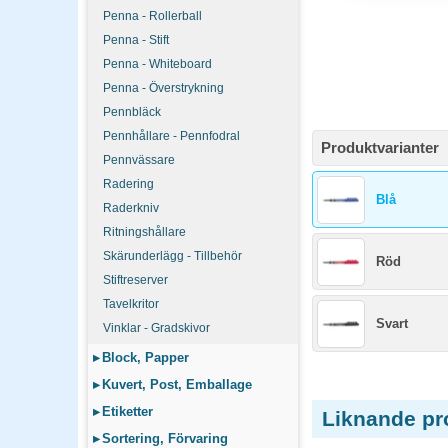
Penna - Rollerball
Penna - Stift
Penna - Whiteboard
Penna - Överstrykning
Pennbläck
Pennhållare - Pennfodral
Produktvarianter
Pennvässare
Radering
Blå
Raderkniv
Ritningshållare
Skärunderlägg - Tillbehör
Röd
Stiftreserver
Tavelkritor
Svart
Vinklar - Gradskivor
▸
Block, Papper
▸
Kuvert, Post, Emballage
▸
Etiketter
Liknande pr
▸
Sortering, Förvaring