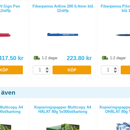
 V-Sign Pen
Fiberpenna Artline 200 0,4mm blå
Fiberpenna Pilo
2st/fp
12st/fp
blå 
417.50
kr
223.80
kr
1-2 dagar
1-2 dagar
KÖP
KÖP
 även
Multicopy A4
Kopieringspapper Multicopy A4
Kopieringspapper
0st/kartong
HÅLAT 80g 5x500st/kartong
OHÅLAT 80g 5