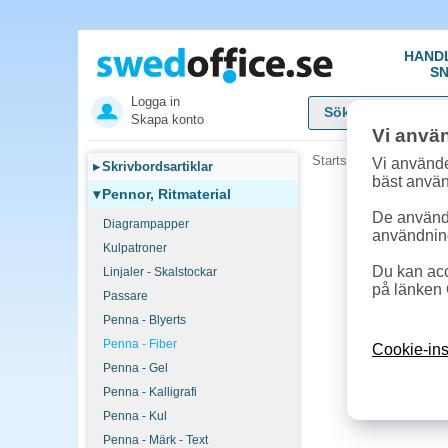
HAND
SN
Logga in
Skapa konto
Vi anvä
Startsida
»
Pennor, Rit
Vi använde
▸
Skrivbordsartiklar
bäst anvä
▾
Pennor, Ritmaterial
De används
Diagrampapper
användnin
Kulpatroner
Du kan acc
Linjaler - Skalstockar
på länken 
Passare
Penna - Blyerts
Penna - Fiber
Cookie-ins
Penna - Gel
Penna - Kalligrafi
Penna - Kul
Penna - Märk - Text