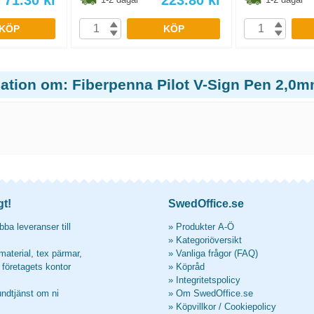
71.30
kr
223.80
kr
KÖP
KÖP
ation om: Fiberpenna Pilot V-Sign Pen 2,0mm
gt!
SwedOffice.se
ba leveranser till
»
Produkter A-Ö
»
Kategoriöversikt
material, tex pärmar,
»
Vanliga frågor (FAQ)
l företagets kontor
»
Köpråd
»
Integritetspolicy
undtjänst om ni
»
Om SwedOffice.se
»
Köpvillkor
/
Cookiepolicy