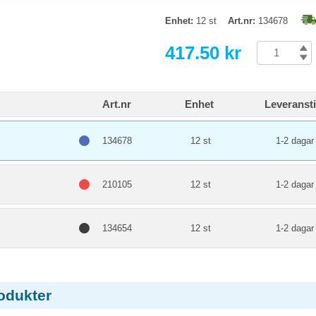
Enhet:
12 st
Art.nr:
134678
417.50 kr
Art.nr
Enhet
Leveranst
134678
12 st
1-2 dagar
210105
12 st
1-2 dagar
134654
12 st
1-2 dagar
odukter