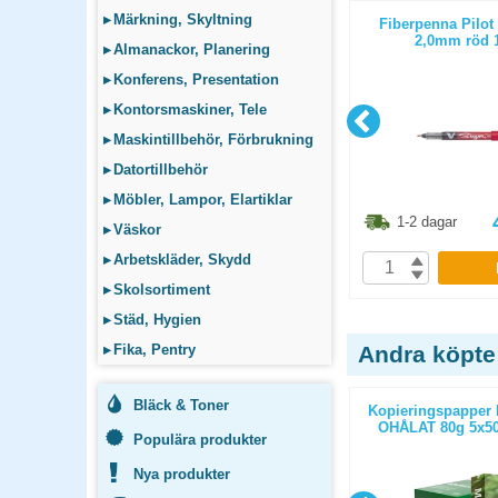
▸
Märkning, Skyltning
Drawing
Fiberpenna Artline Drawing 0,1-
Fiberpenna Pilot
t/fp
0,5mm svart 3-pack
2,0mm röd 1
▸
Almanackor, Planering
▸
Konferens, Presentation
▸
Kontorsmaskiner, Tele
▸
Maskintillbehör, Förbrukning
▸
Datortillbehör
▸
Möbler, Lampor, Elartiklar
3.80
kr
98.80
kr
1-2 dagar
1-2 dagar
▸
Väskor
▸
Arbetskläder, Skydd
P
KÖP
▸
Skolsortiment
▸
Städ, Hygien
▸
Fika, Pentry
Andra köpte
Bläck & Toner
ticopy A3
Kopieringspapper Multicopy Next
Kopieringspapper 
/paket
Xpressbox A4 80g OHÅLAT
OHÅLAT 80g 5x50
Populära produkter
2500st/kartong
Nya produkter