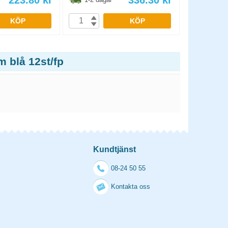
223.80
kr
336.30
kr
KÖP
KÖP
 blå 12st/fp
Kundtjänst
08-24 50 55
Kontakta oss