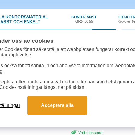
LA KONTORSMATERIAL
KUNDTJÄNST
FRAKTFR
ABBT OCH ENKELT
08-24 50 55
Köp över 9
0 var
nder oss av cookies
material
»
Penna - Fiber
»
Fiberpenna Pilot V-Sign Pen 2,0mm blå 12st/fp
r Cookies för att säkerställa att webbplatsen fungerar korrekt o
ndarupplevelse.
Fiberpenna Pilot V-Si
 också för att samla in och analysera information om webbpla
g.
Bred filtpenna med vattenbaserat 
eptera eller hantera dina val nedan eller när som helst genom at
2,0mm, skrivbredd 0,6mm. 12st p
Cookie-inställningar längst ner på sidan.
Begränsad returrätt
tällningar
Acceptera alla
Vattenbaserat