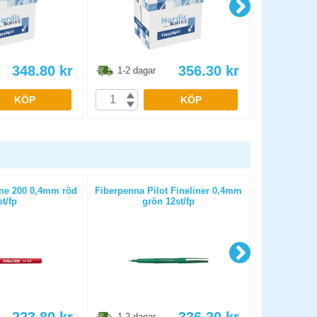
348.80
kr
356.30
kr
1-2 dagar
1-2 dag
KÖP
KÖP
ine 200 0,4mm röd
Fiberpenna Pilot Fineliner 0,4mm
Fiberpenna P
st/fp
grön 12st/fp
sv
1-2 dagar
1-2 dag