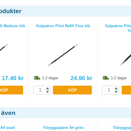
odukter
ill Medium blå
Kulpatron Pilot Refill Fine blå
Gelpatron Pilo
sv
17.40
kr
24.90
kr
1-2 dagar
1-2 dagar
KÖP
KÖP
 även
A4 svart
Träryggspärm A4 grön
Träryggsp