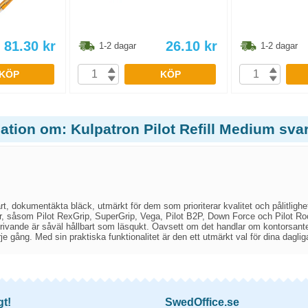
81.30
kr
26.10
kr
1-2 dagar
1-2 dagar
KÖP
KÖP
ation om: Kulpatron Pilot Refill Medium svar
t, dokumentäkta bläck, utmärkt för dem som prioriterar kvalitet och pålitligh
r, såsom Pilot RexGrip, SuperGrip, Vega, Pilot B2P, Down Force och Pilot Roc
 skrivande är såväl hållbart som läsqukt. Oavsett om det handlar om kontorsant
rje gång. Med sin praktiska funktionalitet är den ett utmärkt val för dina dagli
gt!
SwedOffice.se