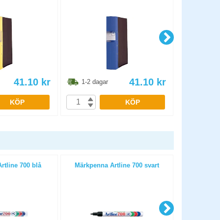
41.10
kr
41.10
kr
1-2 dagar
1-2 dag
KÖP
KÖP
tline 700 blå
Märkpenna Artline 700 svart
Märkpenn