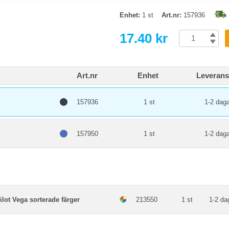
Enhet:
1 st
Art.nr:
157936
17.40 kr
Art.nr
Enhet
Leverans
157936
1 st
1-2 daga
157950
1 st
1-2 daga
lot Vega sorterade färger
213550
1 st
1-2 da