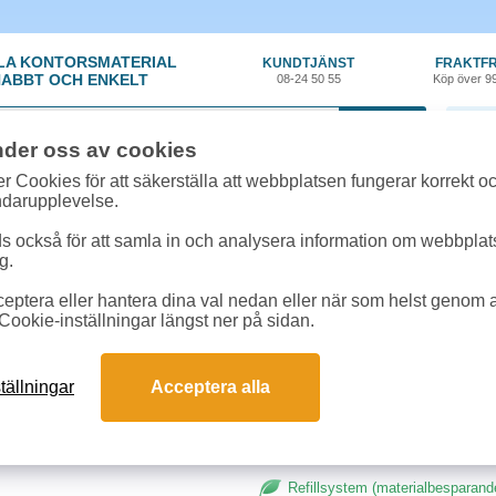
LA KONTORSMATERIAL
KUNDTJÄNST
FRAKTFR
ABBT OCH ENKELT
08-24 50 55
Köp över 9
0 var
nder oss av cookies
material
»
Kulpatroner
»
Kulpatron Pilot Refill Medium svart
r Cookies för att säkerställa att webbplatsen fungerar korrekt o
ndarupplevelse.
Kulpatron Pilot Refill
 också för att samla in och analysera information om webbpla
g.
Patron som passar Pilot RexGrip,
eptera eller hantera dina val nedan eller när som helst genom at
Rocky. Dokumentäkta bläck enlig
Cookie-inställningar längst ner på sidan.
tällningar
Acceptera alla
Refillsystem (materialbesparand