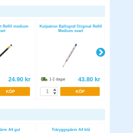
t Refill medium
Kulpatron Ballograf Original Refill
Gelpatron Pi
art
Medium svart
24.90
kr
43.80
kr
1-2 dagar
1-2 dag
KÖP
KÖP
ärm A4 gul
Träryggspärm A4 blå
Trärygg