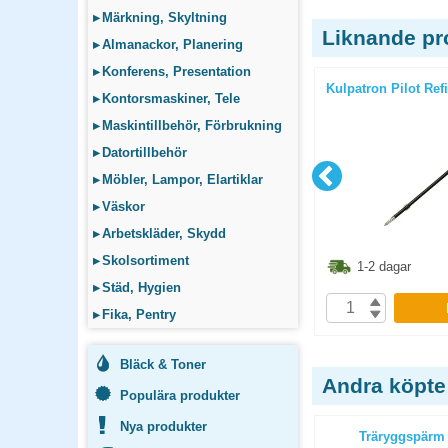
▸
Märkning, Skyltning
Liknande pr
▸
Almanackor, Planering
▸
Konferens, Presentation
medium blå
Kulpatron Ballograf Original Refill
Kulpatron Pilot Ref
▸
Kontorsmaskiner, Tele
Medium blå
▸
Maskintillbehör, Förbrukning
▸
Datortillbehör
▸
Möbler, Lampor, Elartiklar
▸
Väskor
▸
Arbetskläder, Skydd
▸
Skolsortiment
4.90
kr
43.80
kr
1-2 dagar
1-2 dagar
▸
Städ, Hygien
P
KÖP
▸
Fika, Pentry
Bläck & Toner
Andra köpte
Populära produkter
Nya produkter
orange
Träryggspärm A4 röd
Träryggspärm 