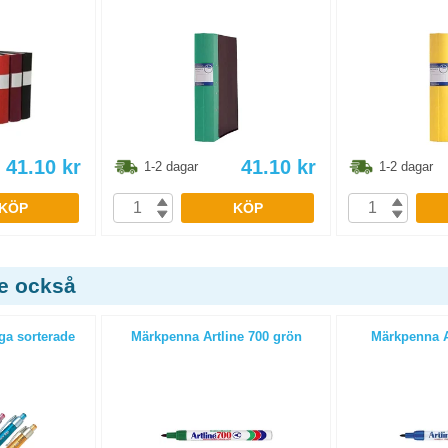
41.10
kr
41.10
kr
1-2 dagar
1-2 dagar
KÖP
KÖP
de också
ga sorterade
Märkpenna Artline 700 grön
Märkpenna Ar