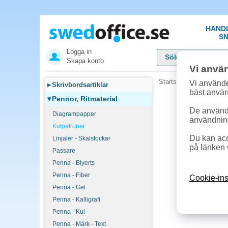
HAND
SN
Logga in
Skapa konto
Vi anvä
Startsida
»
Pennor, Rit
Vi använde
▸
Skrivbordsartiklar
bäst anvä
▾
Pennor, Ritmaterial
De används
Diagrampapper
användnin
Kulpatroner
Du kan acc
Linjaler - Skalstockar
på länken 
Passare
Penna - Blyerts
Penna - Fiber
Cookie-ins
Penna - Gel
Penna - Kalligrafi
Penna - Kul
Penna - Märk - Text