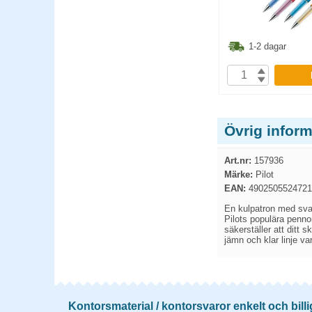
2.40
kr
62.40
kr
1-2 dagar
1-2 dagar
P
KÖP
Övrig inform
Art.nr:
157936
Märke:
Pilot
EAN:
4902505524721
En kulpatron med svar
Pilots populära penno
säkerställer att ditt
jämn och klar linje va
Kontorsmaterial / kontorsvaror enkelt och billi