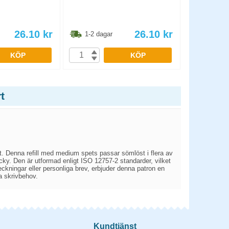
26.10
kr
26.10
kr
1-2 dagar
1-2 dag
KÖP
KÖP
t
et. Denna refill med medium spets passar sömlöst i flera av
ky. Den är utformad enligt ISO 12757-2 standarder, vilket
eckningar eller personliga brev, erbjuder denna patron en
ga skrivbehov.
Kundtjänst