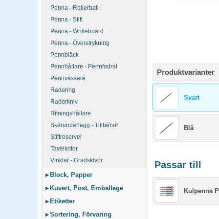
Penna - Rollerball
Penna - Stift
Penna - Whiteboard
Penna - Överstrykning
Pennbläck
Pennhållare - Pennfodral
Produktvarianter
Pennvässare
Radering
Svart
Raderkniv
Ritningshållare
Skärunderlägg - Tillbehör
Blå
Stiftreserver
Tavelkritor
Vinklar - Gradskivor
Passar till
▸
Block, Papper
▸
Kuvert, Post, Emballage
Kulpenna Pi
▸
Etiketter
▸
Sortering, Förvaring