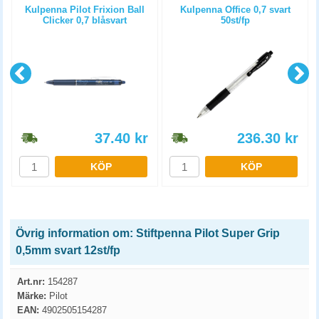
p
Kulpenna Pilot Frixion Ball
Kulpenna Office 0,7 svart
Clicker 0,7 blåsvart
50st/fp
37.40
kr
236.30
kr
KÖP
KÖP
Övrig information om: Stiftpenna Pilot Super Grip
0,5mm svart 12st/fp
Art.nr:
154287
Märke:
Pilot
EAN:
4902505154287