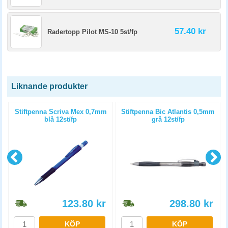
57.40 kr
Radertopp Pilot MS-10 5st/fp
Liknande produkter
Stiftpenna Scriva Mex 0,7mm
Stiftpenna Bic Atlantis 0,5mm
blå 12st/fp
grå 12st/fp
123.80
kr
298.80
kr
KÖP
KÖP