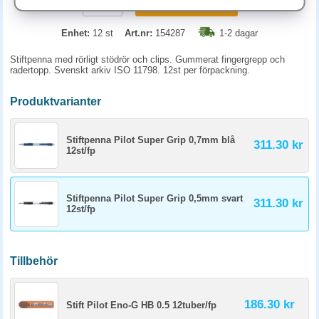
KÖP
Enhet:
12 st
Art.nr:
154287
1-2 dagar
Stiftpenna med rörligt stödrör och clips. Gummerat fingergrepp och
radertopp. Svenskt arkiv ISO 11798. 12st per förpackning.
Produktvarianter
Stiftpenna Pilot Super Grip 0,7mm blå
311.30 kr
12st/fp
Stiftpenna Pilot Super Grip 0,5mm svart
311.30 kr
12st/fp
Tillbehör
186.30 kr
Stift Pilot Eno-G HB 0.5 12tuber/fp