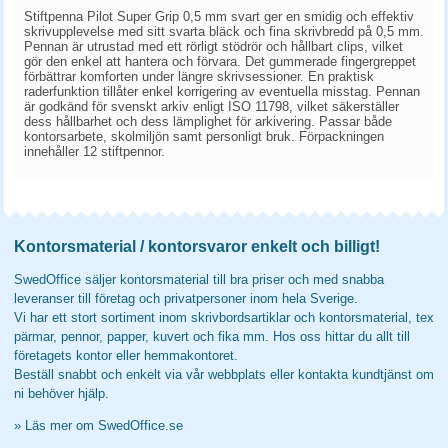
Stiftpenna Pilot Super Grip 0,5 mm svart ger en smidig och effektiv
skrivupplevelse med sitt svarta bläck och fina skrivbredd på 0,5 mm.
Pennan är utrustad med ett rörligt stödrör och hållbart clips, vilket
gör den enkel att hantera och förvara. Det gummerade fingergreppet
förbättrar komforten under längre skrivsessioner. En praktisk
raderfunktion tillåter enkel korrigering av eventuella misstag. Pennan
är godkänd för svenskt arkiv enligt ISO 11798, vilket säkerställer
dess hållbarhet och dess lämplighet för arkivering. Passar både
kontorsarbete, skolmiljön samt personligt bruk. Förpackningen
innehåller 12 stiftpennor.
Kontorsmaterial / kontorsvaror enkelt och billigt!
SwedOffice säljer kontorsmaterial till bra priser och med snabba
leveranser till företag och privatpersoner inom hela Sverige.
Vi har ett stort sortiment inom skrivbordsartiklar och kontorsmaterial, tex
pärmar, pennor, papper, kuvert och fika mm. Hos oss hittar du allt till
företagets kontor eller hemmakontoret.
Beställ snabbt och enkelt via vår webbplats eller kontakta kundtjänst om
ni behöver hjälp.
»
Läs mer om SwedOffice.se