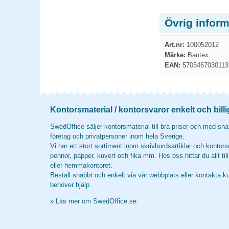
Övrig inform
Art.nr:
100052012
Märke:
Bantex
EAN:
5705467030113
Kontorsmaterial / kontorsvaror enkelt och billi
SwedOffice säljer kontorsmaterial till bra priser och med snab
företag och privatpersoner inom hela Sverige.
Vi har ett stort sortiment inom skrivbordsartiklar och kontors
pennor, papper, kuvert och fika mm. Hos oss hittar du allt til
eller hemmakontoret.
Beställ snabbt och enkelt via vår webbplats eller kontakta k
behöver hjälp.
»
Läs mer om SwedOffice.se