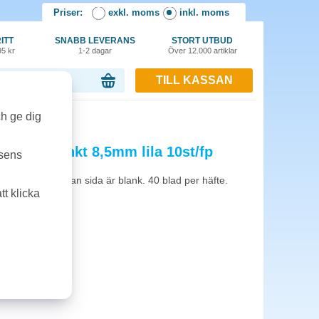
Priser:
exkl. moms
inkl. moms
ITT
SNABB LEVERANS
STORT UTBUD
95 kr
1-2 dagar
Över 12.000 artiklar
TILL KASSAN
or, 0.00 kr
10st/fp
ch ge dig
injerat/blankt 8,5mm lila 10st/fp
tsens
 papper, varannan sida är blank. 40 blad per häfte.
t klicka