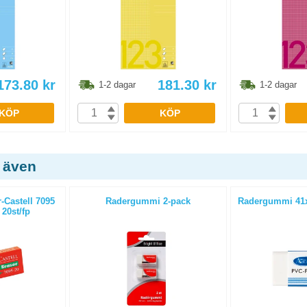
173.80
kr
181.30
kr
1-2 dagar
1-2 dagar
KÖP
KÖP
 även
Castell 7095
Radergummi 2-pack
Radergummi 41x
20st/fp