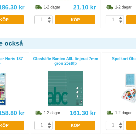
186.30
kr
21.10
kr
1-2 dagar
1-2 dagar
KÖP
KÖP
de också
er Noris 187
Gloshäfte Bantex A6L linjerat 7mm
Spelkort Öbe
p
grön 25st/fp
158.80
kr
161.30
kr
1-2 dagar
1-2 dagar
KÖP
KÖP