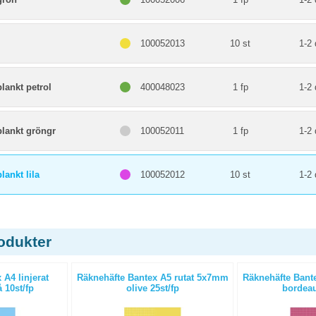
100052013
10 st
1-2 
blankt petrol
400048023
1 fp
1-2 
/blankt gröngr
100052011
1 fp
1-2 
blankt lila
100052012
10 st
1-2 
odukter
 A4 linjerat
Räknehäfte Bantex A5 rutat 5x7mm
Räknehäfte Bant
 10st/fp
olive 25st/fp
bordeau