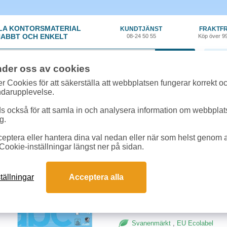
LA KONTORSMATERIAL
KUNDTJÄNST
FRAKTFR
ABBT OCH ENKELT
08-24 50 55
Köp över 9
0 var
nder oss av cookies
nt
»
Häften & Arbetsblad
»
Skrivhäfte Bantex A4 linjerat/blankt 8,5mm lila 
r Cookies för att säkerställa att webbplatsen fungerar korrekt o
ndarupplevelse.
Skrivhäfte Bantex A4 l
 också för att samla in och analysera information om webbpla
g.
Lila skrivhäfte med 8,5mm linjerat
eptera eller hantera dina val nedan eller när som helst genom at
Cookie-inställningar längst ner på sidan.
Antal:
10st
Ytvikt:
70g
Mått:
A4
tällningar
Acceptera alla
Svanenmärkt
,
EU Ecolabel