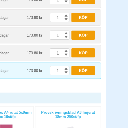
KÖP
dagar
173.80 kr
KÖP
dagar
173.80 kr
KÖP
dagar
173.80 kr
KÖP
dagar
173.80 kr
ex A4 rutat 5x9mm
Provskrivningsblad A3 linjerat
Arbetsbla
x 10st/fp
18mm 250st/fp