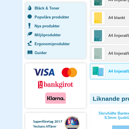
Bläck & Toner
Populära produkter
A4 blankt
Nya produkter
Miljöprodukter
A4 linjerat/
Ergonomiprodukter
Guider
A4 linjerat
A4 linjerat/
Liknande pr
A3 rutat
Arbetsblad A4 linjerat 9mm
Skrivhäfte Bantex
500st/fp
8,5mm ljusblå