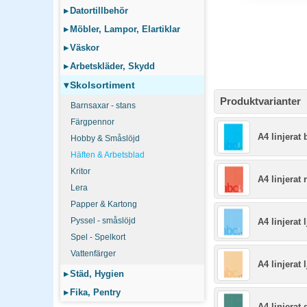
▸
Datortillbehör
▸
Möbler, Lampor, Elartiklar
▸
Väskor
▸
Arbetskläder, Skydd
▾
Skolsortiment
Produktvarianter
Barnsaxar - stans
Färgpennor
A4 linjerat 
Hobby & Småslöjd
Häften & Arbetsblad
Kritor
A4 linjerat 
Lera
Papper & Kartong
Pyssel - småslöjd
A4 linjerat 
Spel - Spelkort
Vattenfärger
A4 linjerat 
▸
Städ, Hygien
▸
Fika, Pentry
A4 linjerat 