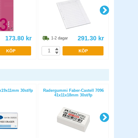
173.80
kr
291.30
kr
1-2 dagar
1-2 dag
KÖP
KÖP
19x11mm 30st/fp
Radergummi Faber-Castell 7096
Radertopp 
41x11x18mm 30st/fp