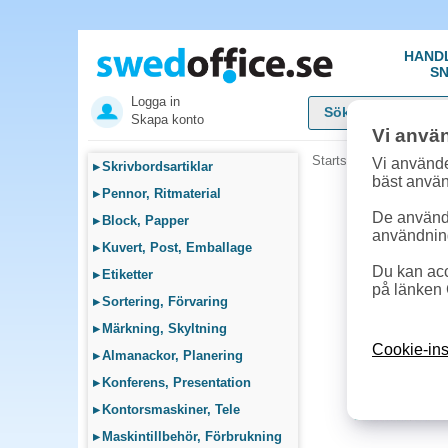
HAND
SN
Logga in
Skapa konto
Vi anvä
Startsida
»
Skolsortime
Vi använde
▸
Skrivbordsartiklar
bäst anvä
▸
Pennor, Ritmaterial
De används
▸
Block, Papper
användnin
▸
Kuvert, Post, Emballage
Du kan acc
▸
Etiketter
på länken 
▸
Sortering, Förvaring
▸
Märkning, Skyltning
Cookie-ins
▸
Almanackor, Planering
▸
Konferens, Presentation
▸
Kontorsmaskiner, Tele
▸
Maskintillbehör, Förbrukning