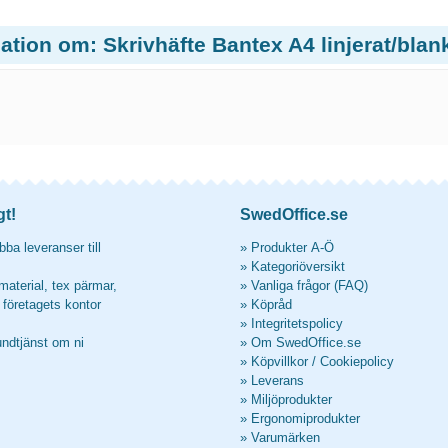
ation om: Skrivhäfte Bantex A4 linjerat/blank
gt!
SwedOffice.se
ba leveranser till
»
Produkter A-Ö
»
Kategoriöversikt
material, tex pärmar,
»
Vanliga frågor (FAQ)
l företagets kontor
»
Köpråd
»
Integritetspolicy
undtjänst om ni
»
Om SwedOffice.se
»
Köpvillkor
/
Cookiepolicy
»
Leverans
»
Miljöprodukter
»
Ergonomiprodukter
»
Varumärken