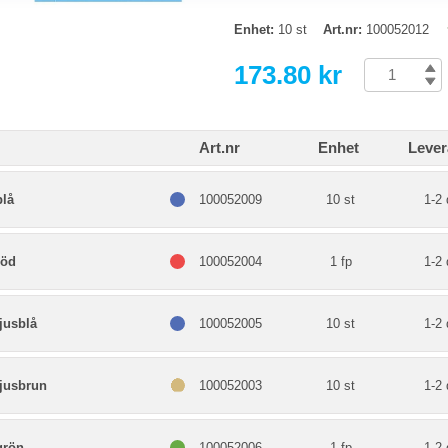
Enhet:
10 st
Art.nr:
100052012
173.80 kr
Art.nr
Enhet
Lever
blå
100052009
10 st
1-2 
röd
100052004
1 fp
1-2 
ljusblå
100052005
10 st
1-2 
ljusbrun
100052003
10 st
1-2 
grön
100052006
1 fp
1-2 