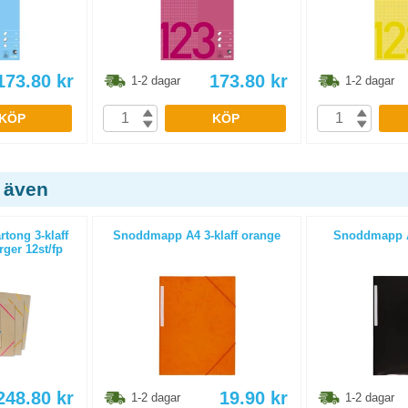
173.80
kr
173.80
kr
1-2 dagar
1-2 dagar
KÖP
KÖP
 även
tong 3-klaff
Snoddmapp A4 3-klaff orange
Snoddmapp A4
ger 12st/fp
248.80
kr
19.90
kr
1-2 dagar
1-2 dagar