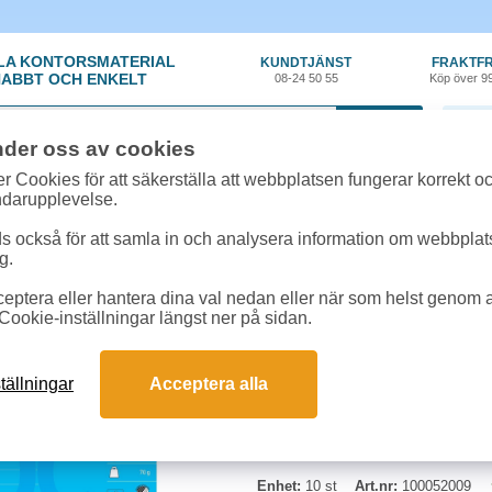
LA KONTORSMATERIAL
KUNDTJÄNST
FRAKTFR
ABBT OCH ENKELT
08-24 50 55
Köp över 9
0 var
nder oss av cookies
nt
»
Häften & Arbetsblad
»
Skrivhäfte Bantex A4 linjerat 14,5mm blå 10st/f
r Cookies för att säkerställa att webbplatsen fungerar korrekt o
ndarupplevelse.
Skrivhäfte Bantex A4 l
 också för att samla in och analysera information om webbpla
g.
Mörkblått skrivhäfte i hög kvalite
eptera eller hantera dina val nedan eller när som helst genom at
Cookie-inställningar längst ner på sidan.
Antal:
10st
Ytvikt:
70g
Mått:
A4
tällningar
Acceptera alla
Enhet:
10 st
Art.nr:
100052009