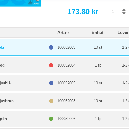
173.80 kr
Art.nr
Enhet
Lever
blå
100052009
10 st
1-2 
röd
100052004
1 fp
1-2 
ljusblå
100052005
10 st
1-2 
ljusbrun
100052003
10 st
1-2 
grön
100052006
1 fp
1-2 