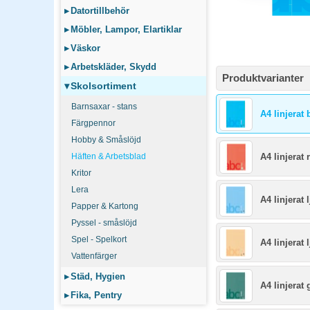
▸
Datortillbehör
▸
Möbler, Lampor, Elartiklar
▸
Väskor
▸
Arbetskläder, Skydd
Produktvarianter
▾
Skolsortiment
Barnsaxar - stans
A4 linjerat 
Färgpennor
Hobby & Småslöjd
Häften & Arbetsblad
A4 linjerat 
Kritor
Lera
A4 linjerat 
Papper & Kartong
Pyssel - småslöjd
Spel - Spelkort
A4 linjerat 
Vattenfärger
▸
Städ, Hygien
A4 linjerat 
▸
Fika, Pentry