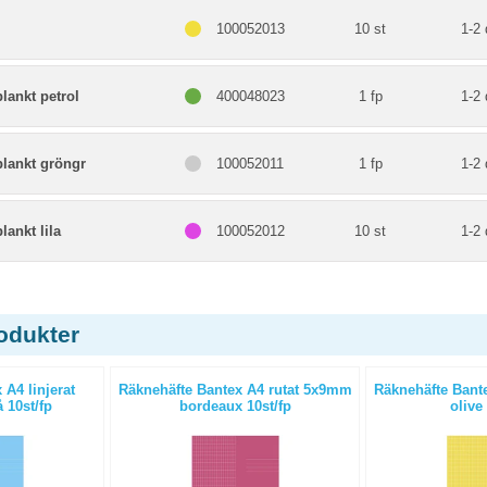
100052013
10 st
1-2 
blankt petrol
400048023
1 fp
1-2 
/blankt gröngr
100052011
1 fp
1-2 
blankt lila
100052012
10 st
1-2 
odukter
 A4 linjerat
Räknehäfte Bantex A4 rutat 5x9mm
Räknehäfte Bant
 10st/fp
bordeaux 10st/fp
olive