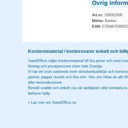
Övrig inform
Art.nr:
100052009
Märke:
Bantex
EAN:
5705467030052
Kontorsmaterial / kontorsvaror enkelt och billi
SwedOffice säljer kontorsmaterial till bra priser och med snab
företag och privatpersoner inom hela Sverige.
Vi har ett stort sortiment inom skrivbordsartiklar och kontors
pennor, papper, kuvert och fika mm. Hos oss hittar du allt til
eller hemmakontoret.
Beställ snabbt och enkelt via vår webbplats eller kontakta k
behöver hjälp.
»
Läs mer om SwedOffice.se