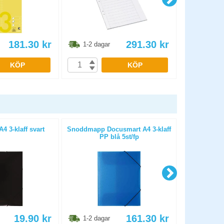
181.30
kr
291.30
kr
1-2 dagar
1-2 dag
KÖP
KÖP
 3-klaff svart
Snoddmapp Docusmart A4 3-klaff
Snoddmap
PP blå 5st/fp
19.90
kr
161.30
kr
1-2 dagar
1-2 dag