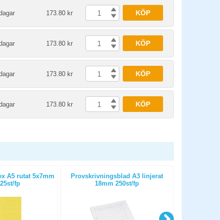
KÖP
dagar
173.80 kr
KÖP
dagar
173.80 kr
KÖP
dagar
173.80 kr
KÖP
dagar
173.80 kr
ex A5 rutat 5x7mm
Provskrivningsblad A3 linjerat
Räknehäfte B
 25st/fp
18mm 250st/fp
g