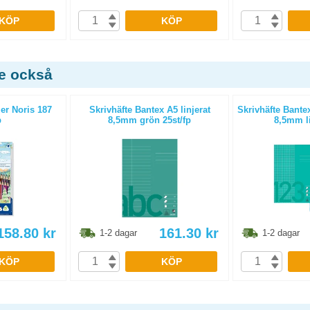
KÖP
KÖP
de också
er Noris 187
Skrivhäfte Bantex A5 linjerat
Skrivhäfte Bantex
p
8,5mm grön 25st/fp
8,5mm li
158.80
kr
161.30
kr
1-2 dagar
1-2 dagar
KÖP
KÖP