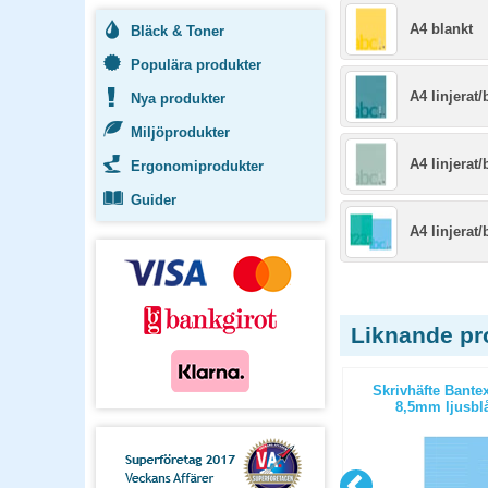
A4 blankt
Bläck & Toner
Populära produkter
A4 linjerat/
Nya produkter
Miljöprodukter
A4 linjerat
Ergonomiprodukter
Guider
A4 linjerat/
Liknande pr
A3 rutat
Räknehäfte Bantex A4 rutat 5x5mm
Skrivhäfte Bantex
grön 10st/fp
8,5mm ljusblå