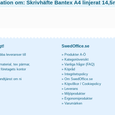
ation om: Skrivhäfte Bantex A4 linjerat 14,5
gt!
SwedOffice.se
ba leveranser till
»
Produkter A-Ö
»
Kategoriöversikt
material, tex pärmar,
»
Vanliga frågor (FAQ)
l företagets kontor
»
Köpråd
»
Integritetspolicy
undtjänst om ni
»
Om SwedOffice.se
»
Köpvillkor
/
Cookiepolicy
»
Leverans
»
Miljöprodukter
»
Ergonomiprodukter
»
Varumärken