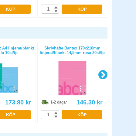
KÖP
KÖP
 A4 linjerat/blankt
Skrivhäfte Bantex 170x210mm
Skrivhäfte Ba
la 10st/fp
linjerat/blankt 14,5mm rosa 20st/fp
19,5mm 
173.80
kr
146.30
kr
1-2 dagar
1-2 dag
KÖP
KÖP