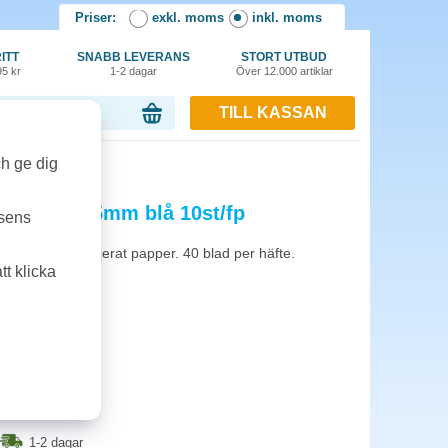
Priser:
exkl. moms
inkl. moms
ITT
SNABB LEVERANS
STORT UTBUD
95 kr
1-2 dagar
Över 12.000 artiklar
TILL KASSAN
or, 0.00 kr
p
ch ge dig
injerat 14,5mm blå 10st/fp
tsens
t med 14,5mm linjerat papper. 40 blad per häfte.
t klicka
1-2 dagar