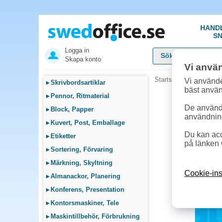
HAND
SN
Logga in
Skapa konto
Vi anvä
Startsida
»
Skolsortime
Vi använde
▸
Skrivbordsartiklar
bäst anvä
▸
Pennor, Ritmaterial
De används
▸
Block, Papper
användnin
▸
Kuvert, Post, Emballage
Du kan acc
▸
Etiketter
på länken 
▸
Sortering, Förvaring
▸
Märkning, Skyltning
Cookie-ins
▸
Almanackor, Planering
▸
Konferens, Presentation
▸
Kontorsmaskiner, Tele
▸
Maskintillbehör, Förbrukning