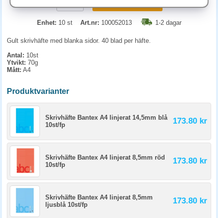
KÖP
Enhet:
10 st
Art.nr:
100052013
1-2 dagar
Gult skrivhäfte med blanka sidor. 40 blad per häfte.
Antal:
10st
Ytvikt:
70g
Mått:
A4
Produktvarianter
Skrivhäfte Bantex A4 linjerat 14,5mm blå
173.80 kr
10st/fp
Skrivhäfte Bantex A4 linjerat 8,5mm röd
173.80 kr
10st/fp
Skrivhäfte Bantex A4 linjerat 8,5mm
173.80 kr
ljusblå 10st/fp