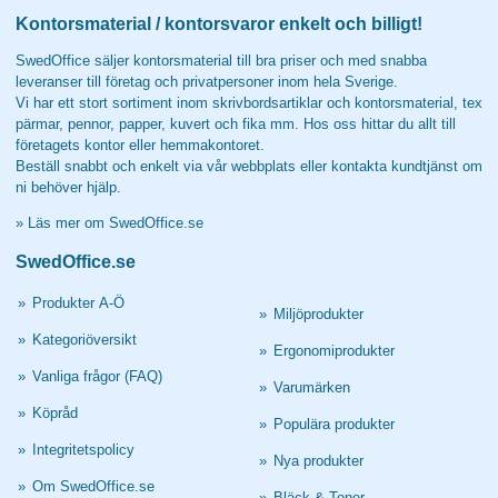
Kontorsmaterial / kontorsvaror enkelt och billigt!
SwedOffice säljer kontorsmaterial till bra priser och med snabba
leveranser till företag och privatpersoner inom hela Sverige.
Vi har ett stort sortiment inom skrivbordsartiklar och kontorsmaterial, tex
pärmar, pennor, papper, kuvert och fika mm. Hos oss hittar du allt till
företagets kontor eller hemmakontoret.
Beställ snabbt och enkelt via vår webbplats eller kontakta kundtjänst om
ni behöver hjälp.
»
Läs mer om SwedOffice.se
SwedOffice.se
»
Produkter A-Ö
»
Miljöprodukter
»
Kategoriöversikt
»
Ergonomiprodukter
»
Vanliga frågor (FAQ)
»
Varumärken
»
Köpråd
»
Populära produkter
»
Integritetspolicy
»
Nya produkter
»
Om SwedOffice.se
»
Bläck & Toner