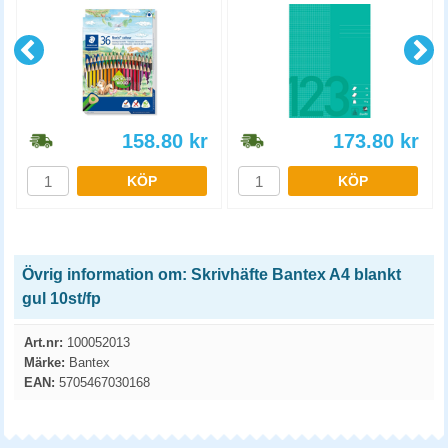
158.80
kr
173.80
kr
KÖP
KÖP
Övrig information om: Skrivhäfte Bantex A4 blankt
gul 10st/fp
Art.nr:
100052013
Märke:
Bantex
EAN:
5705467030168