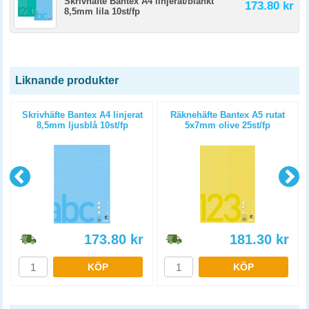
Skrivhäfte Bantex A4 linjerat/blankt
173.80 kr
8,5mm lila 10st/fp
Liknande produkter
t
Skrivhäfte Bantex A4 linjerat
Räknehäfte Bantex A5 rutat
8,5mm ljusblå 10st/fp
5x7mm olive 25st/fp
173.80
kr
181.30
kr
KÖP
KÖP