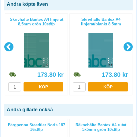
Andra köpte även
Skrivhäfte Bantex A4 linjerat
Skrivhäfte Bantex A4
8,5mm grön 10st/fp
linjerat/blankt 8,5mm
petroleum 10st/fp
173.80
kr
173.80
kr
KÖP
KÖP
Andra gillade också
Färgpenna Staedtler Noris 187
Räknehäfte Bantex A4 rutat
36st/fp
5x5mm grön 10st/fp