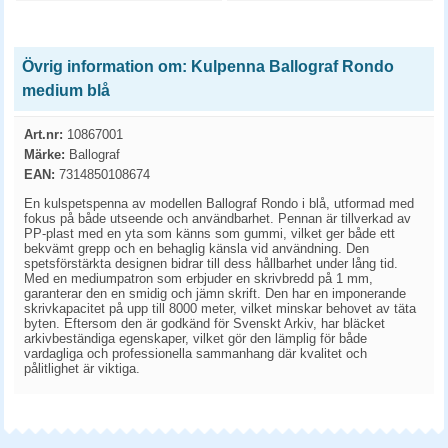
Övrig information om: Kulpenna Ballograf Rondo
medium blå
Art.nr:
10867001
Märke:
Ballograf
EAN:
7314850108674
En kulspetspenna av modellen Ballograf Rondo i blå, utformad med
fokus på både utseende och användbarhet. Pennan är tillverkad av
PP-plast med en yta som känns som gummi, vilket ger både ett
bekvämt grepp och en behaglig känsla vid användning. Den
spetsförstärkta designen bidrar till dess hållbarhet under lång tid.
Med en mediumpatron som erbjuder en skrivbredd på 1 mm,
garanterar den en smidig och jämn skrift. Den har en imponerande
skrivkapacitet på upp till 8000 meter, vilket minskar behovet av täta
byten. Eftersom den är godkänd för Svenskt Arkiv, har bläcket
arkivbeständiga egenskaper, vilket gör den lämplig för både
vardagliga och professionella sammanhang där kvalitet och
pålitlighet är viktiga.