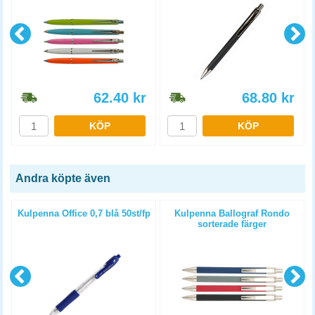
62.40
kr
68.80
kr
KÖP
KÖP
Andra köpte även
Kulpenna Office 0,7 blå 50st/fp
Kulpenna Ballograf Rondo
sorterade färger