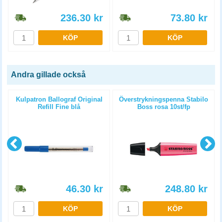
236.30
kr
73.80
kr
KÖP
KÖP
Andra gillade också
Kulpatron Ballograf Original
Överstrykningspenna Stabilo
Refill Fine blå
Boss rosa 10st/fp
46.30
kr
248.80
kr
KÖP
KÖP