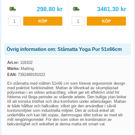
298.80
kr
3461.30
kr
KÖP
KÖP
Övrig information om: Ståmatta Yoga Pur 51x66cm
Art.nr:
118102
Märke:
Matting
EAN:
7392489181022
En ståmatta med måtten 51x66 cm som förenar ergonomisk design
med praktisk funktionalitet. Mattan är tillverkad av skumplastad
polyuretan i en stilren antracitfärg, vilket ger ett effektivt stöd för
fötterna vid långa perioder av stående arbete. Den bulliga ytan bidrar
till att minska trötthet och öka komforten under arbetsdagen. Mattan
är både hållbar och halksäker, vilket gör den användbar i såväl
kontorsmiljöer som industriella miljöer. Den är också enkel att
underhålla och kan lätt sopas, dammsugas eller torkas av med ett
milt rengöringsmedel. För den som söker en kombination av
bekvämlighet och enkelhet är denna matta ett smart val.