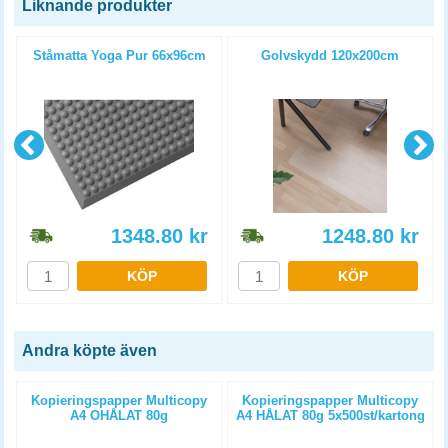
Liknande produkter
Ståmatta Yoga Pur 66x96cm
Golvskydd 120x200cm
1348.80
kr
1248.80
kr
KÖP
KÖP
Andra köpte även
Kopieringspapper Multicopy
Kopieringspapper Multicopy
A4 OHÅLAT 80g
A4 HÅLAT 80g 5x500st/kartong
5x500st/kartong