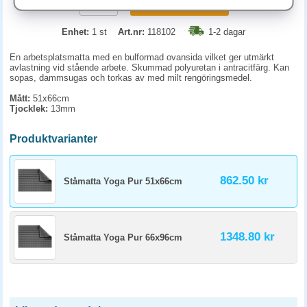
KÖP
Enhet:
1 st
Art.nr:
118102
1-2 dagar
En arbetsplatsmatta med en bulformad ovansida vilket ger utmärkt
avlastning vid stående arbete. Skummad polyuretan i antracitfärg. Kan
sopas, dammsugas och torkas av med milt rengöringsmedel.
Mått:
51x66cm
Tjocklek:
13mm
Produktvarianter
862.50 kr
Ståmatta Yoga Pur 51x66cm
1348.80 kr
Ståmatta Yoga Pur 66x96cm