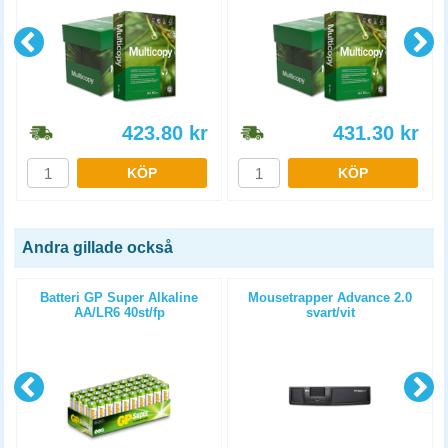
423.80
kr
431.30
kr
KÖP
KÖP
Andra gillade också
Batteri GP Super Alkaline
Mousetrapper Advance 2.0
AA/LR6 40st/fp
svart/vit