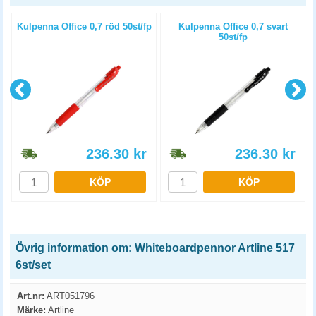
Kulpenna Office 0,7 röd 50st/fp
Kulpenna Office 0,7 svart
50st/fp
236.30
kr
236.30
kr
KÖP
KÖP
Övrig information om: Whiteboardpennor Artline 517
6st/set
Art.nr:
ART051796
Märke:
Artline