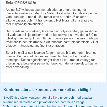
EAN:
4974052818189
Artline 517 whiteboardpennor erbjuder en smart lösning för
presentationsbehov. Med Dry Safe Ink-teknologi kan dessa pennor
vara utan kork i upp till 48 timmar utan att torka. Bläcket är
alkoholbaserat och fritt från xylen, vilket bidrar till en säkrare och
mer miljövänlig användning.
Den snedskurna spetsen, tillverkad av polyesterfiber, ger möjlighet
till varierande linjebredder med ett konsekvent skrivande på 3,0 mm,
vilket gör texten tydlig och lättläst. Dessa pennor fungerar både på
traditionella och elektroniska whiteboards samt blädderblock, vilket
erbjuder mångsidiga användningsområden.
Setet innehåller sex levande färger – svart, blå, röd, grön, brun och
orange. De har stark färgnärvaro med låg lukt, vilket minskar
störningar. Dessa egenskaper gör dem till ett utmärkt verktyg för
utbildning, arbete eller personligt bruk, och de kan enkelt torkas av
efter användning.
Kontorsmaterial / kontorsvaror enkelt och billigt!
SwedOffice säljer kontorsmaterial till bra priser och med snabba
leveranser till företag och privatpersoner inom hela Sverige.
Vi har ett stort sortiment inom skrivbordsartiklar och kontorsmaterial, tex