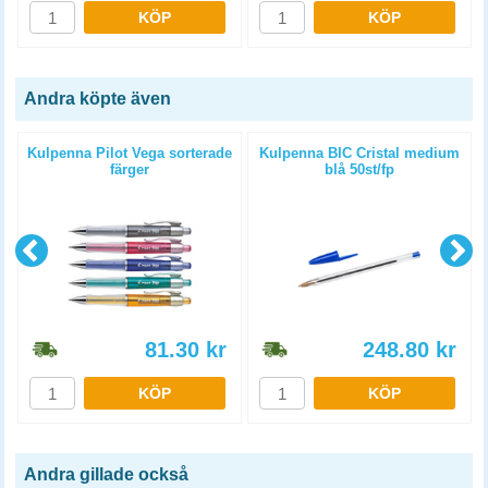
KÖP
KÖP
Andra köpte även
Kulpenna Pilot Vega sorterade
Kulpenna BIC Cristal medium
färger
blå 50st/fp
81.30
kr
248.80
kr
KÖP
KÖP
Andra gillade också