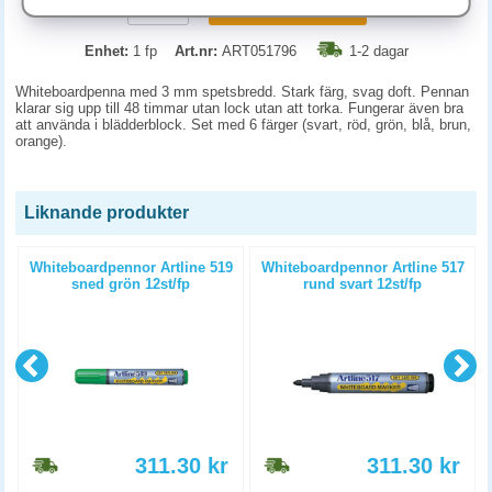
KÖP
Enhet:
1 fp
Art.nr:
ART051796
1-2 dagar
Whiteboardpenna med 3 mm spetsbredd. Stark färg, svag doft. Pennan
klarar sig upp till 48 timmar utan lock utan att torka. Fungerar även bra
att använda i blädderblock. Set med 6 färger (svart, röd, grön, blå, brun,
orange).
Liknande produkter
d
Whiteboardpennor Artline 519
Whiteboardpennor Artline 517
sned grön 12st/fp
rund svart 12st/fp
311.30
kr
311.30
kr