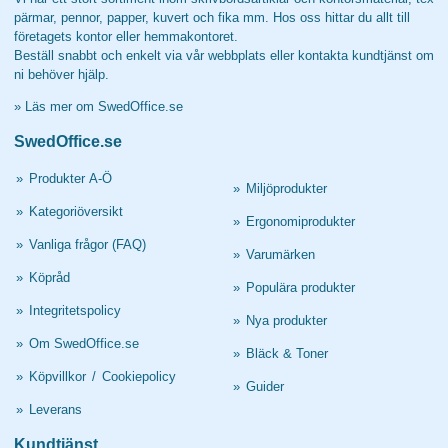
pärmar, pennor, papper, kuvert och fika mm. Hos oss hittar du allt till
företagets kontor eller hemmakontoret.
Beställ snabbt och enkelt via vår webbplats eller kontakta kundtjänst om
ni behöver hjälp.
»
Läs mer om SwedOffice.se
SwedOffice.se
»
Produkter A-Ö
»
Miljöprodukter
»
Kategoriöversikt
»
Ergonomiprodukter
»
Vanliga frågor (FAQ)
»
Varumärken
»
Köpråd
»
Populära produkter
»
Integritetspolicy
»
Nya produkter
»
Om SwedOffice.se
»
Bläck & Toner
»
Köpvillkor
/
Cookiepolicy
»
Guider
»
Leverans
Kundtjänst