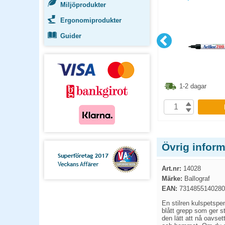
12st/fp
Miljöprodukter
Ergonomiprodukter
Guider
1.30
kr
136.30
kr
1-2 dagar
1-2 dagar
P
KÖP
Övrig infor
Art.nr:
14028
Märke:
Ballograf
EAN:
7314855140280
En stilren kulspetspe
blått grepp som ger st
den lätt att nå oavse