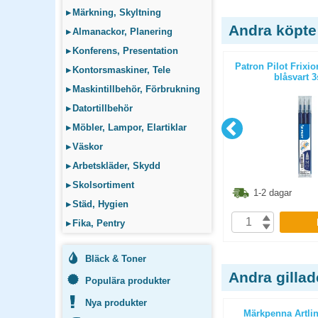
▸
Märkning, Skyltning
Andra köpte
▸
Almanackor, Planering
▸
Konferens, Presentation
Ball 0,7mm
Patron Pilot Frixion Ball 0,7mm
Patron Pilot Frixi
▸
Kontorsmaskiner, Tele
röd 3st/fp
blåsvart 3
▸
Maskintillbehör, Förbrukning
▸
Datortillbehör
▸
Möbler, Lampor, Elartiklar
▸
Väskor
▸
Arbetskläder, Skydd
▸
Skolsortiment
1.30
kr
71.30
kr
1-2 dagar
1-2 dagar
▸
Städ, Hygien
P
KÖP
▸
Fika, Pentry
Bläck & Toner
Andra gilla
Populära produkter
Nya produkter
er
Stiftpenna Bic Matic 0,7mm svart
Märkpenna Artlin