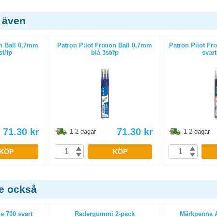
 även
on Ball 0,7mm
Patron Pilot Frixion Ball 0,7mm
Patron Pilot Fr
st/fp
blå 3st/fp
svart
71.30
kr
71.30
kr
1-2 dagar
1-2 dagar
KÖP
KÖP
de också
e 700 svart
Radergummi 2-pack
Märkpenna Ar