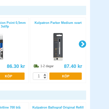
ixion Point 0,5mm
Kulpatron Parker Medium svart
Kulpatron
 3st/fp
86.30
kr
87.40
kr
1-2 dagar
1-2 dag
KÖP
KÖP
tline 700 blå
Kulpatron Ballograf Original Refill
Märkpenn