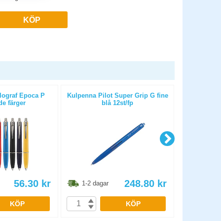
KÖP
lograf Epoca P
Kulpenna Pilot Super Grip G fine
Kulpenna B
de färger
blå 12st/fp
b
56.30
kr
248.80
kr
1-2 dagar
1-2 dag
KÖP
KÖP