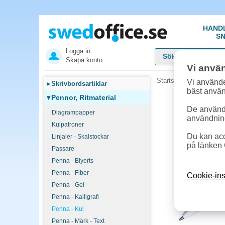
HAND
SN
Logga in
Skapa konto
Vi anvä
Startsida
»
Pennor, Rit
Vi använde
▸
Skrivbordsartiklar
bäst anvä
▾
Pennor, Ritmaterial
De används
Diagrampapper
användnin
Kulpatroner
Du kan acc
Linjaler - Skalstockar
på länken 
Passare
Penna - Blyerts
Penna - Fiber
Cookie-ins
Penna - Gel
Penna - Kalligrafi
Penna - Kul
Penna - Märk - Text