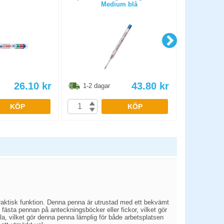
Medium blå
26.10
kr
43.80
kr
1-2 dagar
1-2 dag
KÖP
KÖP
raktisk funktion. Denna penna är utrustad med ett bekvämt
 fästa pennan på anteckningsböcker eller fickor, vilket gör
a, vilket gör denna penna lämplig för både arbetsplatsen