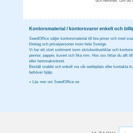
och hemmet. Om du sök
Kontorsmaterial / kontorsvaror enkelt och billi
SwedOffice säljer kontorsmaterial till bra priser och med snab
företag och privatpersoner inom hela Sverige.
Vi har ett stort sortiment inom skrivbordsartiklar och kontors
pennor, papper, kuvert och fika mm. Hos oss hittar du allt til
eller hemmakontoret.
Beställ snabbt och enkelt via vår webbplats eller kontakta k
behöver hjälp.
»
Läs mer om SwedOffice.se