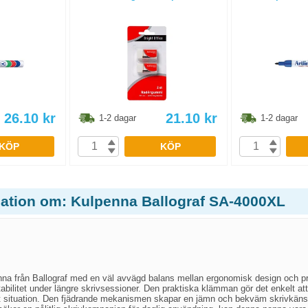
26.10
kr
21.10
kr
1-2 dagar
1-2 dagar
KÖP
KÖP
mation om: Kulpenna Ballograf SA-4000XL
nna från Ballograf med en väl avvägd balans mellan ergonomisk design och p
abilitet under längre skrivsessioner. Den praktiska klämman gör det enkelt att
tt situation. Den fjädrande mekanismen skapar en jämn och bekväm skrivkänsl