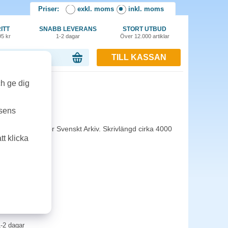
Priser:
exkl. moms
inkl. moms
ITT
SNABB LEVERANS
STORT UTBUD
95 kr
1-2 dagar
Över 12.000 artiklar
TILL KASSAN
or, 0.00 kr
ch ge dig
A-4000XL
tsens
äck. Godkänd för Svenskt Arkiv. Skrivlängd cirka 4000
t klicka
-2 dagar