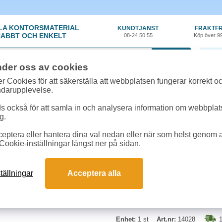
LA KONTORSMATERIAL
KUNDTJÄNST
FRAKTFR
ABBT OCH ENKELT
08-24 50 55
Köp över 9
0 var
nder oss av cookies
material
»
Penna - Kul
»
Kulpenna Ballograf SA-4000XL
r Cookies för att säkerställa att webbplatsen fungerar korrekt o
ndarupplevelse.
Kulpenna Ballograf S
 också för att samla in och analysera information om webbpla
g.
Kulpenna med blått oljebaserat bl
eptera eller hantera dina val nedan eller när som helst genom at
meter. Mediumspets.
Cookie-inställningar längst ner på sidan.
tällningar
Acceptera alla
Enhet:
1 st
Art.nr:
14028
1