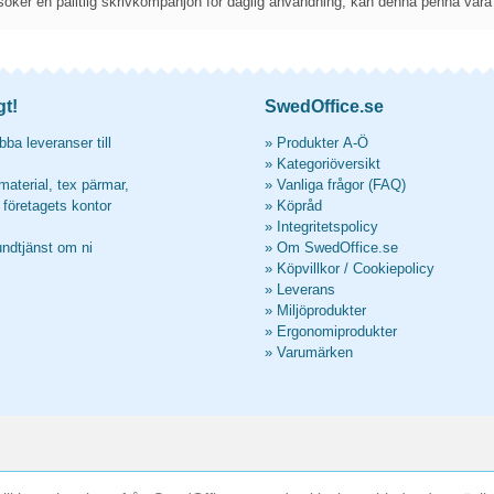
er en pålitlig skrivkompanjon för daglig användning, kan denna penna vara 
gt!
SwedOffice.se
ba leveranser till
»
Produkter A-Ö
»
Kategoriöversikt
material, tex pärmar,
»
Vanliga frågor (FAQ)
l företagets kontor
»
Köpråd
»
Integritetspolicy
undtjänst om ni
»
Om SwedOffice.se
»
Köpvillkor
/
Cookiepolicy
»
Leverans
»
Miljöprodukter
»
Ergonomiprodukter
»
Varumärken