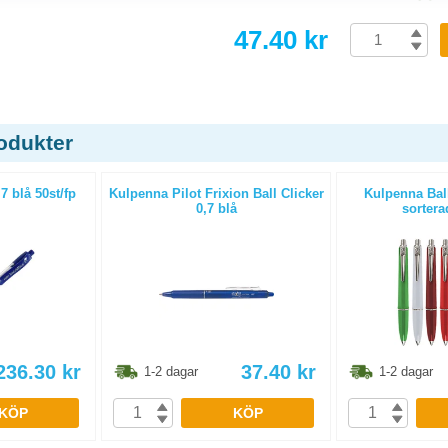
47.40 kr
odukter
7 blå 50st/fp
Kulpenna Pilot Frixion Ball Clicker
Kulpenna Bal
0,7 blå
sortera
236.30
kr
37.40
kr
1-2 dagar
1-2 dagar
KÖP
KÖP