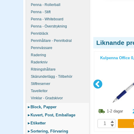
Penna - Rollerball
Penna - Stift
Penna - Whiteboard
Penna - Överstrykning
Pennbläck
Pennhållare - Pennfodral
Liknande pr
Pennvässare
Radering
poca Bank
Kulpenna BIC Clic M10 medium
Kulpenna Office 0,
t
Raderkniv
svart 50st/fp
Ritningshållare
Skärunderlägg - Tillbehör
Stiftreserver
Tavelkritor
Vinklar - Gradskivor
▸
Block, Papper
175
kr
418.80
kr
1-2 dagar
1-2 dagar
▸
Kuvert, Post, Emballage
▸
Etiketter
P
KÖP
▸
Sortering, Förvaring