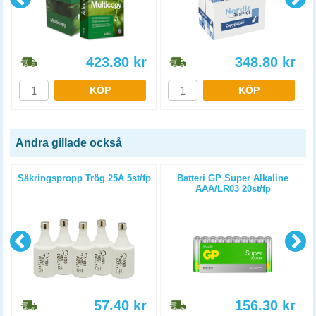
423.80
kr
348.80
kr
KÖP
KÖP
Andra gillade också
Säkringspropp Trög 25A 5st/fp
Batteri GP Super Alkaline
AAA/LR03 20st/fp
57.40
kr
156.30
kr