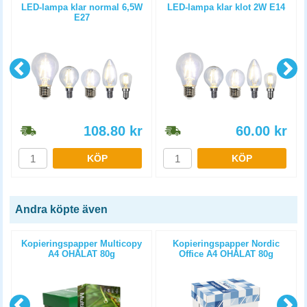
LED-lampa klar normal 6,5W
LED-lampa klar klot 2W E14
E27
108.80
kr
60.00
kr
KÖP
KÖP
Andra köpte även
Kopieringspapper Multicopy
Kopieringspapper Nordic
A4 OHÅLAT 80g
Office A4 OHÅLAT 80g
5x500st/kartong
5x500st/kartong