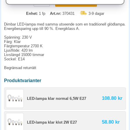
KÖP
Enhet:
1 fp
Art.nr:
370431
3-9 dagar
Dimbar LED-lampa med samma utseende som en traditionell glödlampa.
Energibesparing upp till 90 %. Energiklass A.
Spänning: 230 V
Färg: Klar
Färgtemperatur 2700 K
Ljusflöde: 420 lm
Livslängd 15000 timmar
Sockel: E14
Begränsad returrätt
Produktvarianter
108.80 kr
LED-lampa klar normal 6,5W E27
58.80 kr
LED-lampa klar klot 2W E27