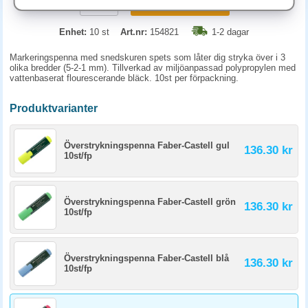
KÖP
Enhet:
10 st
Art.nr:
154821
1-2 dagar
Markeringspenna med snedskuren spets som låter dig stryka över i 3
olika bredder (5-2-1 mm). Tillverkad av miljöanpassad polypropylen med
vattenbaserat flourescerande bläck. 10st per förpackning.
Produktvarianter
Överstrykningspenna Faber-Castell gul
136.30 kr
10st/fp
Överstrykningspenna Faber-Castell grön
136.30 kr
10st/fp
Överstrykningspenna Faber-Castell blå
136.30 kr
10st/fp