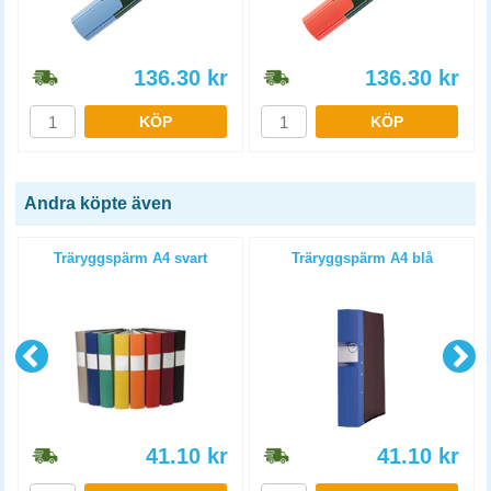
136.30
kr
136.30
kr
KÖP
KÖP
Andra köpte även
Träryggspärm A4 svart
Träryggspärm A4 blå
41.10
kr
41.10
kr