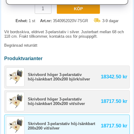
KÖP
Enhet:
1 st
Art.nr:
3540952020V-7SGR
3-9 dagar
Vit bordsskiva, eldrivet 3-pelarstativ i silver. Justerbart mellan 68 och
118 cm. Frakt tillkommer, kontakta oss för prisuppgift.
Begränsad returrätt
Produktvarianter
Skrivbord höger 3-pelarstativ
18342.50 kr
höj-/sänkbart 200x200 björk/silver
Skrivbord höger 3-pelarstativ
18717.50 kr
höj-/sänkbart 200x200 vit/silver
Skrivbord 3-pelarstativ höj-/sänkbart
18717.50 kr
200x200 vit/silver