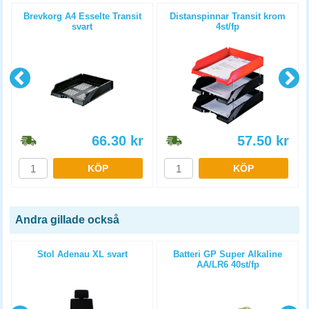
Brevkorg A4 Esselte Transit
Distanspinnar Transit krom
svart
4st/fp
66.30
kr
57.50
kr
KÖP
KÖP
Andra gillade också
Stol Adenau XL svart
Batteri GP Super Alkaline
AA/LR6 40st/fp