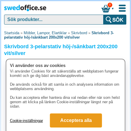
0
▼
Startsida
»
Möbler, Lampor, Elartiklar
»
Skrivbord
»
Skrivbord 3-
pelarstativ höj-/sänkbart 200x200 vit/silver
Skrivbord 3-pelarstativ höj-/sänkbart 200x200
vit/silver
Vi använder oss av cookies
Vi använder Cookies för att säkerställa att webbplatsen fungerar
korrekt och ge dig bäst användarupplevelse.
De används också för att samla in och analysera information om
webbplatsens användning.
Du kan acceptera eller hantera dina val nedan eller när som helst
genom att klicka på länken Cookie-inställningar längst ner på
sidan.
Acceptera alla
Cookie-inställningar
18717.50 kr
(inkl. moms)