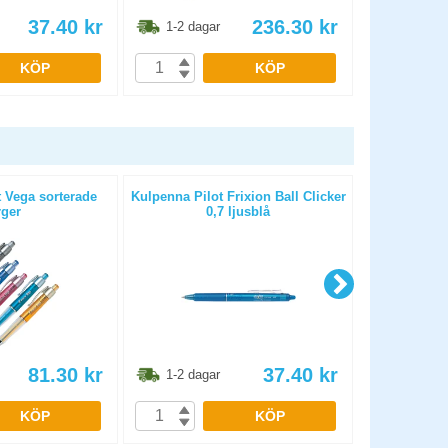
37.40
kr
236.30
kr
1-2 dagar
1-2 dag
KÖP
KÖP
 Vega sorterade
Kulpenna Pilot Frixion Ball Clicker
Kulpenna Pilo
rger
0,7 ljusblå
0
81.30
kr
37.40
kr
1-2 dagar
1-2 dag
KÖP
KÖP