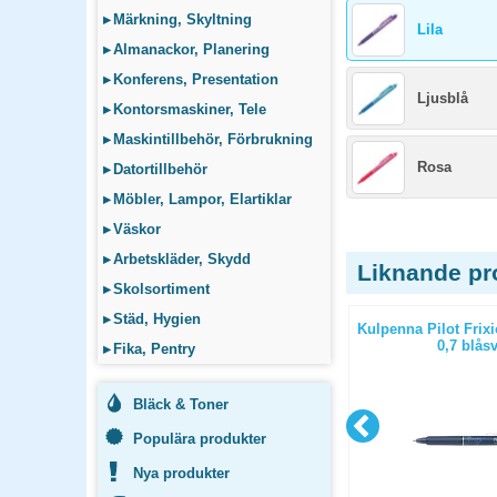
▸
Märkning, Skyltning
Lila
▸
Almanackor, Planering
▸
Konferens, Presentation
Ljusblå
▸
Kontorsmaskiner, Tele
▸
Maskintillbehör, Förbrukning
Rosa
▸
Datortillbehör
▸
Möbler, Lampor, Elartiklar
▸
Väskor
▸
Arbetskläder, Skydd
Liknande pr
▸
Skolsortiment
▸
Städ, Hygien
all Clicker
Kulpenna Pilot Frixion Ball Clicker
Kulpenna Pilot Frixi
0,5 grön
0,7 blåsv
▸
Fika, Pentry
Bläck & Toner
Populära produkter
Nya produkter