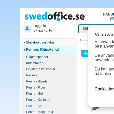
HAND
SN
Logga in
Skapa konto
Vi anvä
Startsida
»
Pennor, Rit
Vi använde
▸
Skrivbordsartiklar
bäst anvä
▾
Pennor, Ritmaterial
Raderbart bläck
De används
Diagrampapper
användnin
Kulpatroner
Du kan acc
Linjaler - Skalstockar
på länken 
Passare
Penna - Blyerts
Penna - Fiber
Cookie-ins
Penna - Gel
Penna - Kalligrafi
Penna - Kul
Penna - Märk - Text