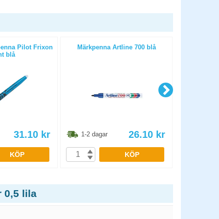
enna Pilot Frixon
Märkpenna Artline 700 blå
Patron Pilo
t blå
blå
31.10
kr
26.10
kr
1-2 dagar
1-2 dag
KÖP
KÖP
0,5 lila