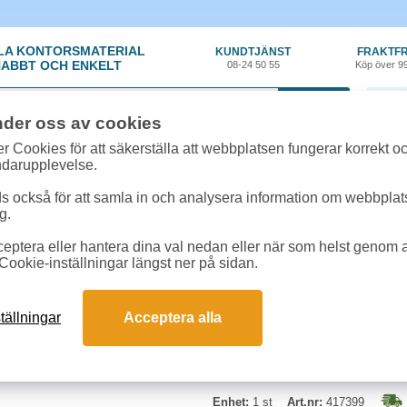
LA KONTORSMATERIAL
KUNDTJÄNST
FRAKTFR
ABBT OCH ENKELT
08-24 50 55
Köp över 9
0 var
nder oss av cookies
material
»
Penna - Kul
»
Kulpenna Pilot Frixion Ball Clicker 0,5 lila
r Cookies för att säkerställa att webbplatsen fungerar korrekt o
ndarupplevelse.
Kulpenna Pilot Frixion 
 också för att samla in och analysera information om webbpla
g.
Raderbar bläckpenna med klickm
eptera eller hantera dina val nedan eller när som helst genom at
bläcket kan enkelt suddas ut med
Cookie-inställningar längst ner på sidan.
noteringar i dokument. Bläcket bl
tällningar
Acceptera alla
Enhet:
1 st
Art.nr:
417399