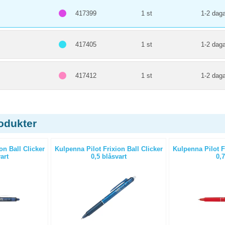
417399
1 st
1-2 daga
417405
1 st
1-2 daga
417412
1 st
1-2 daga
odukter
on Ball Clicker
Kulpenna Pilot Frixion Ball Clicker
Kulpenna Pilot Fr
art
0,5 blåsvart
0,7