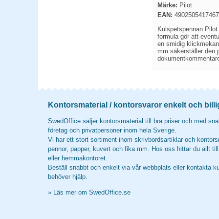
Märke:
Pilot
EAN:
4902505417467
Kulspetspennan Pilot F
formula gör att event
en smidig klickmekan
mm säkerställer den pr
dokumentkommentare
Kontorsmaterial / kontorsvaror enkelt och billi
SwedOffice säljer kontorsmaterial till bra priser och med snab
företag och privatpersoner inom hela Sverige.
Vi har ett stort sortiment inom skrivbordsartiklar och kontors
pennor, papper, kuvert och fika mm. Hos oss hittar du allt til
eller hemmakontoret.
Beställ snabbt och enkelt via vår webbplats eller kontakta k
behöver hjälp.
»
Läs mer om SwedOffice.se