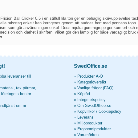
rixion Ball Clicker 0,5 i en stilfull lila ton ger en behaglig skrivupplevelse ta
uella misstag enkelt kan korrigeras genom att suddas bort med pennans topp. 
ism som gör användningen enkel. Dess mjuka gummigrepp ger komfort och min
ecision och klarhet i skriften, vilket gör den lämplig för både vardagligt bru
r.
gt!
SwedOffice.se
ba leveranser till
»
Produkter A-Ö
»
Kategoriöversikt
material, tex pärmar,
»
Vanliga frågor (FAQ)
l företagets kontor
»
Köpråd
»
Integritetspolicy
undtjänst om ni
»
Om SwedOffice.se
»
Köpvillkor
/
Cookiepolicy
»
Leverans
»
Miljöprodukter
»
Ergonomiprodukter
»
Varumärken