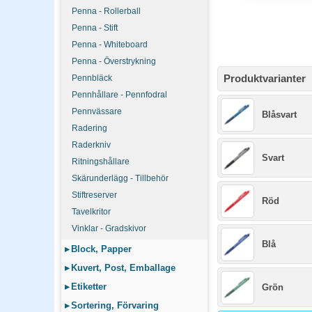
Penna - Rollerball
Penna - Stift
Penna - Whiteboard
Penna - Överstrykning
Produktvarianter
Pennbläck
Pennhållare - Pennfodral
Pennvässare
Blåsvart
Radering
Raderkniv
Svart
Ritningshållare
Skärunderlägg - Tillbehör
Stiftreserver
Röd
Tavelkritor
Vinklar - Gradskivor
Blå
▸
Block, Papper
▸
Kuvert, Post, Emballage
▸
Etiketter
Grön
▸
Sortering, Förvaring