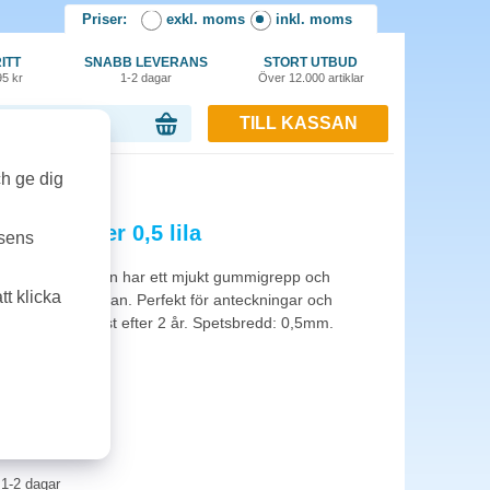
Priser:
exkl. moms
inkl. moms
ITT
SNABB LEVERANS
STORT UTBUD
95 kr
1-2 dagar
Över 12.000 artiklar
TILL KASSAN
or, 0.00 kr
ch ge dig
Ball Clicker 0,5 lila
tsens
ekanism. Pennan har ett mjukt gummigrepp och
t klicka
 toppen av pennan. Perfekt för anteckningar och
ir permanent först efter 2 år. Spetsbredd: 0,5mm.
1-2 dagar