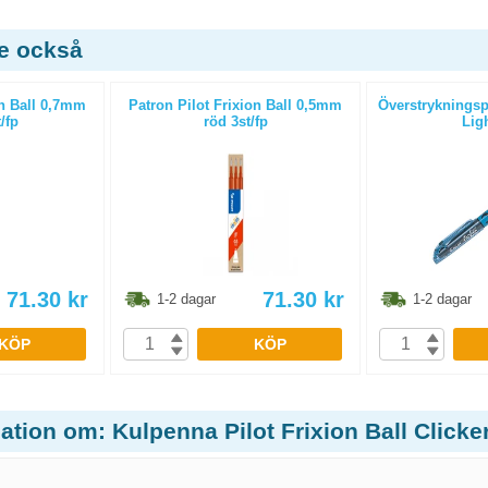
de också
on Ball 0,7mm
Patron Pilot Frixion Ball 0,5mm
Överstrykningsp
t/fp
röd 3st/fp
Ligh
71.30
kr
71.30
kr
1-2 dagar
1-2 dagar
KÖP
KÖP
ation om: Kulpenna Pilot Frixion Ball Clicker 