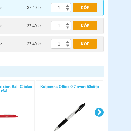
KÖP
r
37.40 kr
KÖP
r
37.40 kr
KÖP
r
37.40 kr
ixion Ball Clicker
Kulpenna Office 0,7 svart 50st/fp
Kulpenna Of
 röd