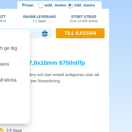
Priser:
exkl. moms
inkl. moms
ITT
SNABB LEVERANS
STORT UTBUD
95 kr
1-2 dagar
Över 12.000 artiklar
TILL KASSAN
or, 0.00 kr
ch ge dig
a Special 17,8x10mm 6750st/fp
tsens
tiketter. Fäster bra och kan enkelt avlägsnas utan att
t klicka
6750st etiketter per förpackning.
3-9 dagar