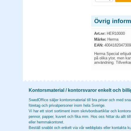
Övrig infor
Art.nr:
HER10000
Märke:
Herma
EAN:
4004182047309
Herma Special erbjude
på olika ytor, men kan
användning. Tillverkad
Kontorsmaterial / kontorsvaror enkelt och billi
SwedOffice säljer kontorsmaterial till bra priser och med snab
företag och privatpersoner inom hela Sverige.
Vi har ett stort sortiment inom skrivbordsartiklar och kontors
pennor, papper, kuvert och fika mm. Hos oss hittar du allt til
eller hemmakontoret.
Beställ snabbt och enkelt via vår webbplats eller kontakta k