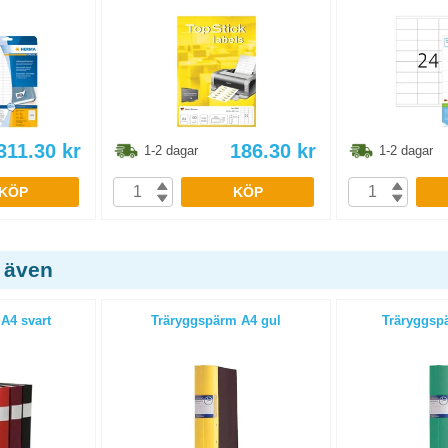
311.30
kr
186.30
kr
1-2 dagar
1-2 dagar
KÖP
KÖP
 även
A4 svart
Träryggspärm A4 gul
Träryggsp