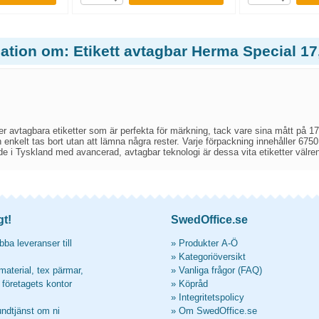
mation om: Etikett avtagbar Herma Special 1
r avtagbara etiketter som är perfekta för märkning, tack vare sina mått på 17
 enkelt tas bort utan att lämna några rester. Varje förpackning innehåller 6750
e i Tyskland med avancerad, avtagbar teknologi är dessa vita etiketter välreno
gt!
SwedOffice.se
ba leveranser till
»
Produkter A-Ö
»
Kategoriöversikt
material, tex pärmar,
»
Vanliga frågor (FAQ)
l företagets kontor
»
Köpråd
»
Integritetspolicy
undtjänst om ni
»
Om SwedOffice.se