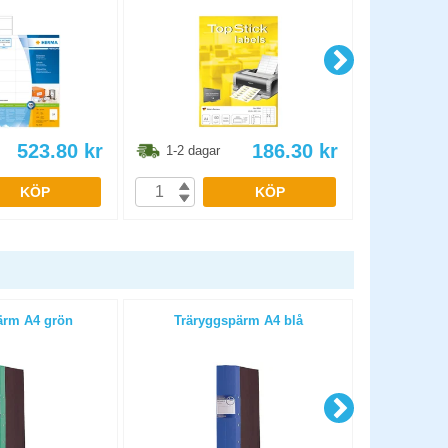
523.80
kr
186.30
kr
1-2 dagar
1-2 dag
KÖP
KÖP
ärm A4 grön
Träryggspärm A4 blå
Trärygg