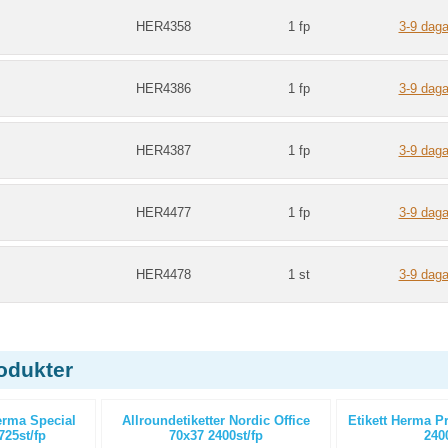
HER4358
1 fp
3-9 daga
HER4386
1 fp
3-9 daga
HER4387
1 fp
3-9 daga
HER4477
1 fp
3-9 daga
HER4478
1 st
3-9 daga
odukter
erma Special
Allroundetiketter Nordic Office
Etikett Herma 
25st/fp
70x37 2400st/fp
2400