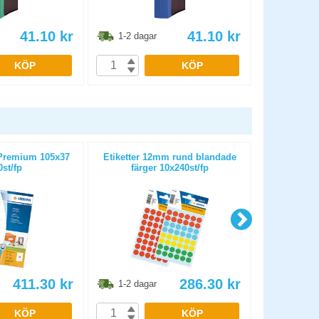
41.10
kr
41.10
kr
1-2 dagar
1-2 dag
KÖP
KÖP
 Premium 105x37
Etiketter 12mm rund blandade
Etiketter 8m
st/fp
färger 10x240st/fp
411.30
kr
286.30
kr
1-2 dagar
1-2 dag
KÖP
KÖP