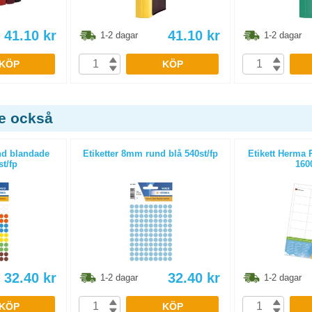
41.10
kr
41.10
kr
1-2 dagar
1-2 dagar
KÖP
KÖP
de också
nd blandade
Etiketter 8mm rund blå 540st/fp
Etikett Herma
st/fp
1600
32.40
kr
32.40
kr
1-2 dagar
1-2 dagar
KÖP
KÖP