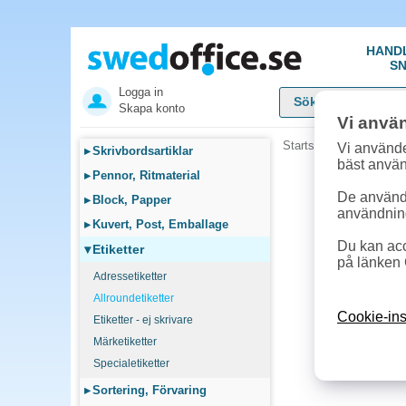
HAND
SN
Logga in
Skapa konto
Vi anvä
Startsida
»
Etiketter
»
A
Vi använde
▸
Skrivbordsartiklar
bäst anvä
▸
Pennor, Ritmaterial
De används
▸
Block, Papper
användnin
▸
Kuvert, Post, Emballage
Du kan acc
▾
Etiketter
på länken 
Adressetiketter
Allroundetiketter
Cookie-ins
Etiketter - ej skrivare
Märketiketter
Specialetiketter
▸
Sortering, Förvaring