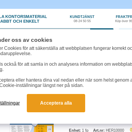
LA KONTORSMATERIAL
KUNDTJÄNST
FRAKTFR
ABBT OCH ENKELT
08-24 50 55
Köp över 9
0 var
nder oss av cookies
llroundetiketter
»
Etikett avtagbar Herma Special 17,8x10mm 6750st/fp
r Cookies för att säkerställa att webbplatsen fungerar korrekt o
ndarupplevelse.
Etikett avtagbar Herm
 också för att samla in och analysera information om webbpla
g.
Vita avtagbara och självhäftande e
eptera eller hantera dina val nedan eller när som helst genom at
kvarlämna limrester eller märken. 
Cookie-inställningar längst ner på sidan.
Begränsad returrätt
tällningar
Acceptera alla
Enhet:
1 fp
Art.nr:
HER10000