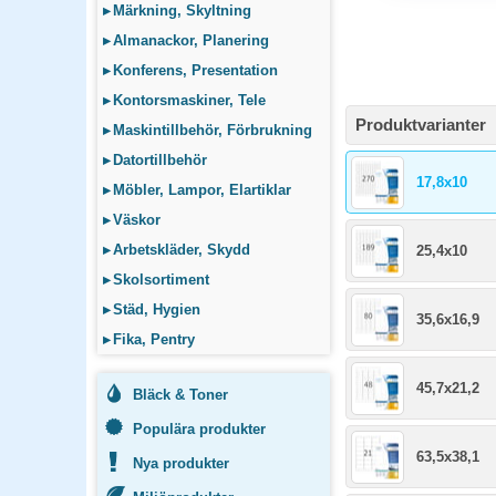
▸
Märkning, Skyltning
▸
Almanackor, Planering
▸
Konferens, Presentation
▸
Kontorsmaskiner, Tele
Produktvarianter
▸
Maskintillbehör, Förbrukning
▸
Datortillbehör
17,8x10
▸
Möbler, Lampor, Elartiklar
▸
Väskor
▸
Arbetskläder, Skydd
25,4x10
▸
Skolsortiment
▸
Städ, Hygien
35,6x16,9
▸
Fika, Pentry
45,7x21,2
Bläck & Toner
Populära produkter
63,5x38,1
Nya produkter