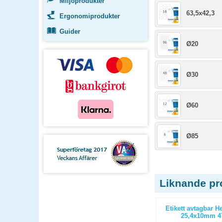
Miljöprodukter
63,5x42,3
Ergonomiprodukter
Guider
Ø20
Ø30
Ø60
Ø85
Liknande pr
uist Coffee
Papperskorg Tork B1 50l svart
Etikett avtagbar H
 6x1000g
25,4x10mm 47