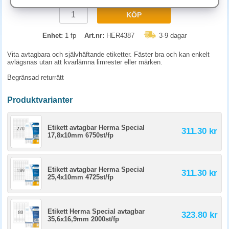
KÖP
Enhet:
1 fp
Art.nr:
HER4387
3-9 dagar
Vita avtagbara och självhäftande etiketter. Fäster bra och kan enkelt
avlägsnas utan att kvarlämna limrester eller märken.
Begränsad returrätt
Produktvarianter
Etikett avtagbar Herma Special
311.30 kr
17,8x10mm 6750st/fp
Etikett avtagbar Herma Special
311.30 kr
25,4x10mm 4725st/fp
Etikett Herma Special avtagbar
323.80 kr
35,6x16,9mm 2000st/fp