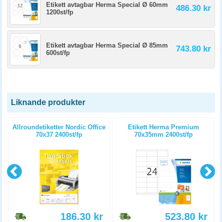
Etikett avtagbar Herma Special Ø 60mm
486.30 kr
1200st/fp
Etikett avtagbar Herma Special Ø 85mm
743.80 kr
600st/fp
Liknande produkter
e
Allroundetiketter Nordic Office
Etikett Herma Premium
70x37 2400st/fp
70x35mm 2400st/fp
186.30
kr
523.80
kr