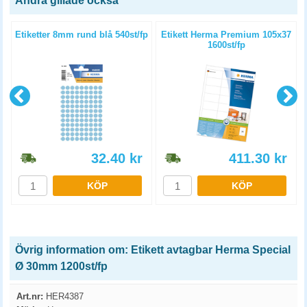
Andra gillade också
4
Etiketter 8mm rund blå 540st/fp
Etikett Herma Premium 105x37
1600st/fp
32.40
kr
411.30
kr
KÖP
KÖP
Övrig information om: Etikett avtagbar Herma Special
Ø 30mm 1200st/fp
Art.nr:
HER4387