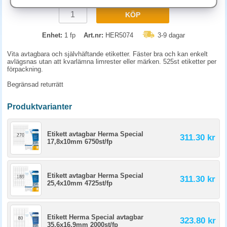
KÖP
Enhet:
1 fp
Art.nr:
HER5074
3-9 dagar
Vita avtagbara och självhäftande etiketter. Fäster bra och kan enkelt
avlägsnas utan att kvarlämna limrester eller märken. 525st etiketter per
förpackning.
Begränsad returrätt
Produktvarianter
Etikett avtagbar Herma Special
311.30 kr
17,8x10mm 6750st/fp
Etikett avtagbar Herma Special
311.30 kr
25,4x10mm 4725st/fp
Etikett Herma Special avtagbar
323.80 kr
35,6x16,9mm 2000st/fp