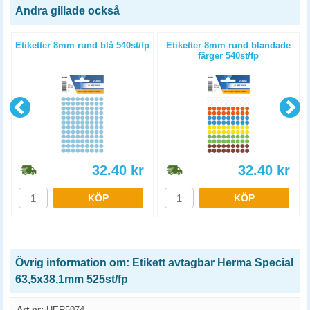
Andra gillade också
Etiketter 8mm rund blå 540st/fp
Etiketter 8mm rund blandade
färger 540st/fp
32.40
kr
32.40
kr
KÖP
KÖP
Övrig information om: Etikett avtagbar Herma Special
63,5x38,1mm 525st/fp
Art.nr:
HER5074