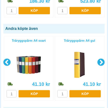
186.30
kr
523.80
kr
KÖP
KÖP
Andra köpte även
4
Träryggspärm A4 svart
Träryggspärm A4 gul
41.10
kr
41.10
kr
KÖP
KÖP