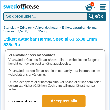
0
▼
Startsida
»
Etiketter
»
Allroundetiketter
»
Etikett avtagbar Herma
Special 63,5x38,1mm 525st/fp
Etikett avtagbar Herma Special 63,5x38,1mm
525st/fp
Vi använder oss av cookies
Vi använder Cookies för att säkerställa att webbplatsen fungerar
korrekt och ge dig bäst användarupplevelse.
De används också för att samla in och analysera information om
webbplatsens användning.
Du kan acceptera eller hantera dina val nedan eller när som helst
genom att klicka på länken Cookie-inställningar längst ner på
sidan.
Acceptera alla
Cookie-inställningar
311.30 kr
(inkl. moms)