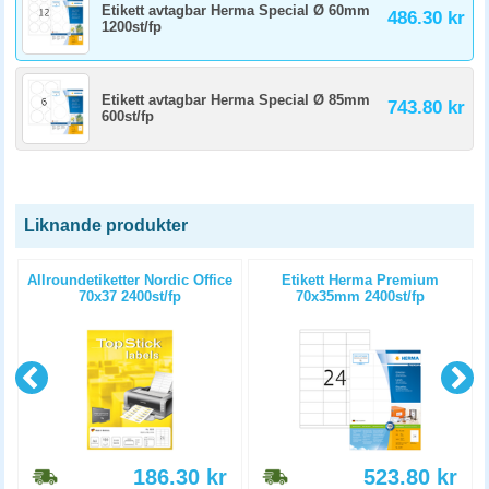
Etikett avtagbar Herma Special Ø 60mm
486.30 kr
1200st/fp
Etikett avtagbar Herma Special Ø 85mm
743.80 kr
600st/fp
Liknande produkter
e
Allroundetiketter Nordic Office
Etikett Herma Premium
70x37 2400st/fp
70x35mm 2400st/fp
186.30
kr
523.80
kr