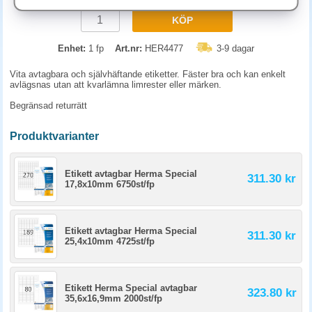
KÖP
Enhet:
1 fp
Art.nr:
HER4477
3-9 dagar
Vita avtagbara och självhäftande etiketter. Fäster bra och kan enkelt
avlägsnas utan att kvarlämna limrester eller märken.
Begränsad returrätt
Produktvarianter
Etikett avtagbar Herma Special
311.30 kr
17,8x10mm 6750st/fp
Etikett avtagbar Herma Special
311.30 kr
25,4x10mm 4725st/fp
Etikett Herma Special avtagbar
323.80 kr
35,6x16,9mm 2000st/fp