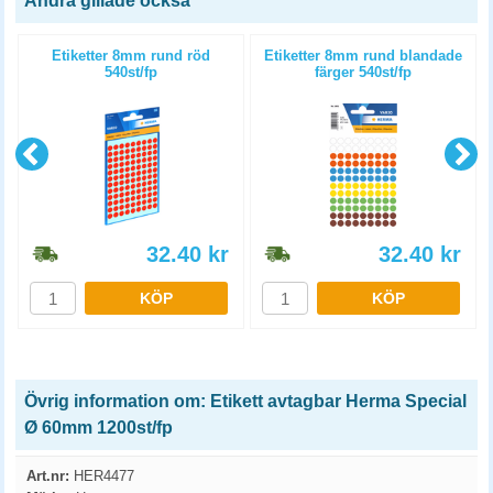
Andra gillade också
Etiketter 8mm rund röd
Etiketter 8mm rund blandade
540st/fp
färger 540st/fp
32.40
kr
32.40
kr
KÖP
KÖP
Övrig information om: Etikett avtagbar Herma Special
Ø 60mm 1200st/fp
Art.nr:
HER4477