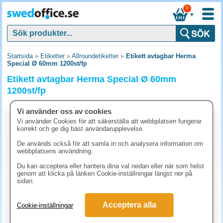
0
▼
Startsida
»
Etiketter
»
Allroundetiketter
»
Etikett avtagbar Herma
Special Ø 60mm 1200st/fp
Etikett avtagbar Herma Special Ø 60mm
1200st/fp
Vi använder oss av cookies
Vi använder Cookies för att säkerställa att webbplatsen fungerar
korrekt och ge dig bäst användarupplevelse.
De används också för att samla in och analysera information om
webbplatsens användning.
Du kan acceptera eller hantera dina val nedan eller när som helst
genom att klicka på länken Cookie-inställningar längst ner på
sidan.
Acceptera alla
Cookie-inställningar
486.30 kr
(inkl. moms)