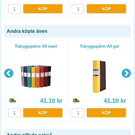
KÖP
KÖP
Andra köpte även
4
Träryggspärm A4 svart
Träryggspärm A4 gul
41.10
kr
41.10
kr
KÖP
KÖP