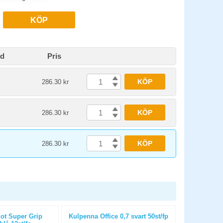
KÖP
id
Pris
KÖP
286.30 kr
KÖP
286.30 kr
KÖP
286.30 kr
ot Super Grip
Kulpenna Office 0,7 svart 50st/fp
Kulpenna Pilo