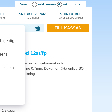
Priser:
exkl. moms
inkl. moms
ITT
SNABB LEVERANS
STORT UTBUD
95 kr
1-2 dagar
Över 12.000 artiklar
TILL KASSAN
or, 0.00 kr
ch ge dig
rip fine röd 12st/fp
tsens
ckmekanism. Bläcket är oljebaserat och
t klicka
appret. Kulbredd fine 0,7mm. Dokumentäkta enligt ISO
. 12st per förpackning.
1-2 dagar