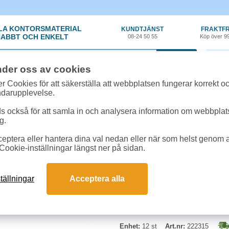
LA KONTORSMATERIAL
KUNDTJÄNST
FRAKTFR
ABBT OCH ENKELT
08-24 50 55
Köp över 9
0 var
nder oss av cookies
material
»
Penna - Kul
»
Kulpenna Pilot Super Grip fine röd 12st/fp
r Cookies för att säkerställa att webbplatsen fungerar korrekt o
ndarupplevelse.
Kulpenna Pilot Super G
 också för att samla in och analysera information om webbpla
g.
Kulpenna med skönt grepp och kli
eptera eller hantera dina val nedan eller när som helst genom at
tungstenskulan glider lätt över p
Cookie-inställningar längst ner på sidan.
12757-2. Svenskt arkiv ISO 11798
tällningar
Acceptera alla
Enhet:
12 st
Art.nr:
222315