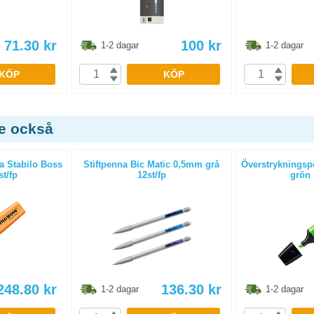
71.30
kr
100
kr
1-2 dagar
1-2 dagar
KÖP
KÖP
de också
a Stabilo Boss
Stiftpenna Bic Matic 0,5mm grå
Överstrykningsp
t/fp
12st/fp
grön 
248.80
kr
136.30
kr
1-2 dagar
1-2 dagar