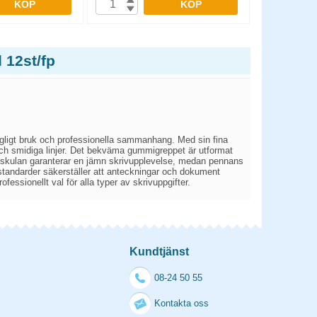
KÖP
KÖP
 12st/fp
agligt bruk och professionella sammanhang. Med sin fina
ch smidiga linjer. Det bekväma gummigreppet är utformat
enskulan garanterar en jämn skrivupplevelse, medan pennans
standarder säkerställer att anteckningar och dokument
essionellt val för alla typer av skrivuppgifter.
Kundtjänst
08-24 50 55
Kontakta oss