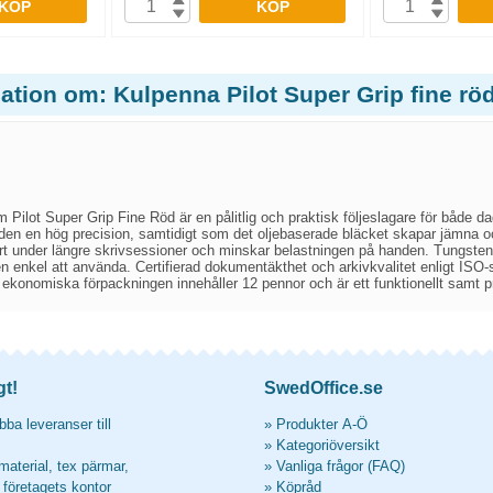
KÖP
KÖP
ation om: Kulpenna Pilot Super Grip fine röd
Pilot Super Grip Fine Röd är en pålitlig och praktisk följeslagare för både d
den en hög precision, samtidigt som det oljebaserade bläcket skapar jämna o
ort under längre skrivsessioner och minskar belastningen på handen. Tungst
 enkel att använda. Certifierad dokumentäkthet och arkivkvalitet enligt ISO-
ekonomiska förpackningen innehåller 12 pennor och är ett funktionellt samt prof
gt!
SwedOffice.se
ba leveranser till
»
Produkter A-Ö
»
Kategoriöversikt
material, tex pärmar,
»
Vanliga frågor (FAQ)
l företagets kontor
»
Köpråd