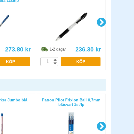
lå 12st/fp
0
273.80
kr
236.30
kr
1-2 dagar
1-2 dag
KÖP
KÖP
rker Jumbo blå
Patron Pilot Frixion Ball 0,7mm
Patron Pilot
blåsvart 3st/fp
s