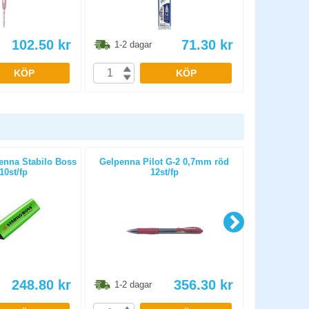
102.50
kr
71.30
kr
1-2 dagar
1-2 dag
KÖP
KÖP
enna Stabilo Boss
Gelpenna Pilot G-2 0,7mm röd
Märkpenn
10st/fp
12st/fp
248.80
kr
356.30
kr
1-2 dagar
1-2 dag