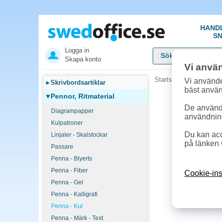
HAND
SN
Logga in
Skapa konto
Vi anvä
Startsida
»
Pennor, Rit
Vi använde
▸
Skrivbordsartiklar
bäst anvä
▾
Pennor, Ritmaterial
De används
Diagrampapper
användnin
Kulpatroner
Du kan acc
Linjaler - Skalstockar
på länken 
Passare
Penna - Blyerts
Penna - Fiber
Cookie-ins
Penna - Gel
Penna - Kalligrafi
Penna - Kul
Penna - Märk - Text