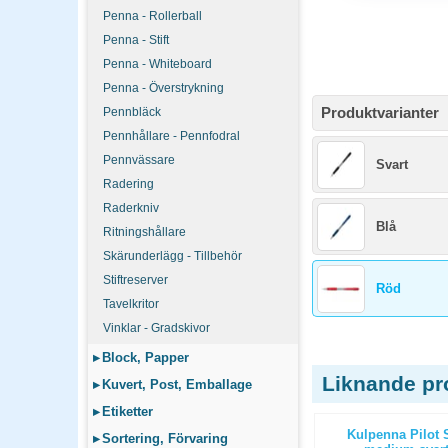
Penna - Rollerball
Penna - Stift
Penna - Whiteboard
Penna - Överstrykning
Produktvarianter
Pennbläck
Pennhållare - Pennfodral
Pennvässare
Svart
Radering
Raderkniv
Blå
Ritningshållare
Skärunderlägg - Tillbehör
Stiftreserver
Röd
Tavelkritor
Vinklar - Gradskivor
▸
Block, Papper
Liknande pr
▸
Kuvert, Post, Emballage
▸
Etiketter
ch Bin 60l
Brabantia soptunna Touch Bin 30l
Kulpenna Pilot 
▸
Sortering, Förvaring