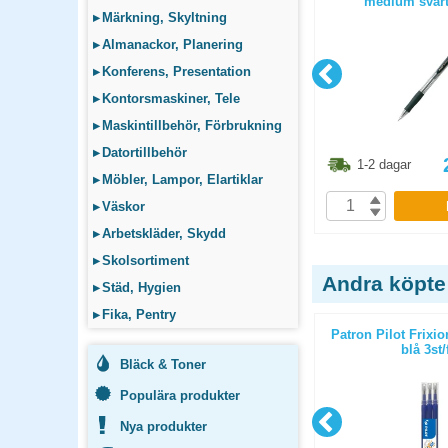
matt svart
medium svart
▸
Märkning, Skyltning
▸
Almanackor, Planering
▸
Konferens, Presentation
▸
Kontorsmaskiner, Tele
▸
Maskintillbehör, Förbrukning
▸
Datortillbehör
6.30
kr
1541.30
kr
1-2 dagar
1-2 dagar
▸
Möbler, Lampor, Elartiklar
P
KÖP
▸
Väskor
▸
Arbetskläder, Skydd
▸
Skolsortiment
Andra köpte
▸
Städ, Hygien
▸
Fika, Pentry
 medium röd
Patron Pilot Frixion Ball 0,7mm
Patron Pilot Frixi
ljusgrön 3st/fp
blå 3st/
Bläck & Toner
Populära produkter
Nya produkter