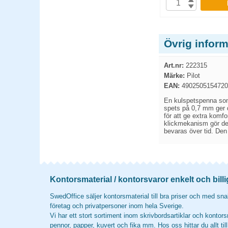
P
KÖP
Övrig inform
Art.nr:
222315
Märke:
Pilot
EAN:
4902505154720
En kulspetspenna som 
spets på 0,7 mm ger 
för att ge extra komf
klickmekanism gör den
bevaras över tid. Den 
Kontorsmaterial / kontorsvaror enkelt och billi
SwedOffice säljer kontorsmaterial till bra priser och med snab
företag och privatpersoner inom hela Sverige.
Vi har ett stort sortiment inom skrivbordsartiklar och kontors
pennor, papper, kuvert och fika mm. Hos oss hittar du allt til