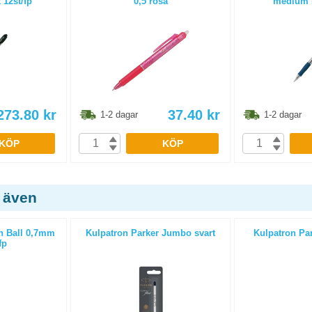
 12st/fp
0,5 rosa
medium b
273.80
kr
37.40
kr
1-2 dagar
1-2 dagar
KÖP
KÖP
 även
on Ball 0,7mm
Kulpatron Parker Jumbo svart
Kulpatron Pa
fp