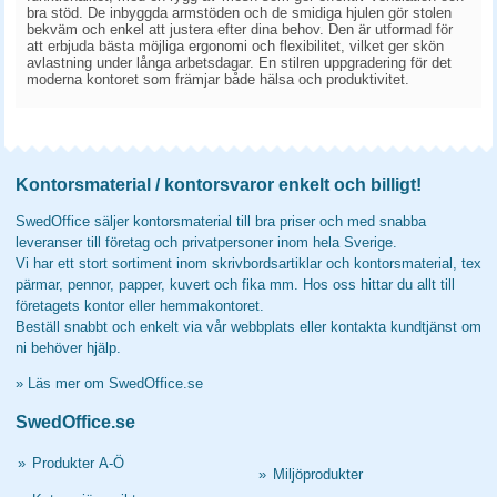
bra stöd. De inbyggda armstöden och de smidiga hjulen gör stolen
bekväm och enkel att justera efter dina behov. Den är utformad för
att erbjuda bästa möjliga ergonomi och flexibilitet, vilket ger skön
avlastning under långa arbetsdagar. En stilren uppgradering för det
moderna kontoret som främjar både hälsa och produktivitet.
Kontorsmaterial / kontorsvaror enkelt och billigt!
SwedOffice säljer kontorsmaterial till bra priser och med snabba
leveranser till företag och privatpersoner inom hela Sverige.
Vi har ett stort sortiment inom skrivbordsartiklar och kontorsmaterial, tex
pärmar, pennor, papper, kuvert och fika mm. Hos oss hittar du allt till
företagets kontor eller hemmakontoret.
Beställ snabbt och enkelt via vår webbplats eller kontakta kundtjänst om
ni behöver hjälp.
»
Läs mer om SwedOffice.se
SwedOffice.se
»
Produkter A-Ö
»
Miljöprodukter