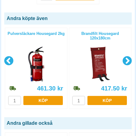
Andra köpte även
4
Pulversläckare Housegard 2kg
Brandfilt Housegard
120x180cm
461.30
kr
417.50
kr
KÖP
KÖP
Andra gillade också