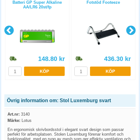
Batteri GP Super Alkaline
Fotstöd Footeeze
AA/LR6 20st/fp
148.80
kr
436.30
kr
KÖP
KÖP
Övrig information om: Stol Luxemburg svart
Art.nr:
3140
Märke:
Lotus
En ergonomisk skrivbordsstol i elegant svart design som passar
perfekt för arbetsplatsen. Stolen Luxemburg förenar komfort och
funktionalitet, med en rygg av mesh som ger effektiv ventilation och