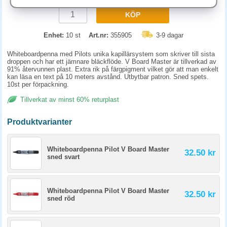
KÖP
Enhet:
10 st
Art.nr:
355905
3-9 dagar
Whiteboardpenna med Pilots unika kapillärsystem som skriver till sista
droppen och har ett jämnare bläckflöde. V Board Master är tillverkad av
91% återvunnen plast. Extra rik på färgpigment vilket gör att man enkelt
kan läsa en text på 10 meters avstånd. Utbytbar patron. Sned spets.
10st per förpackning.
Tillverkat av minst 60% returplast
Produktvarianter
Whiteboardpenna Pilot V Board Master
32.50 kr
sned svart
Whiteboardpenna Pilot V Board Master
32.50 kr
sned röd