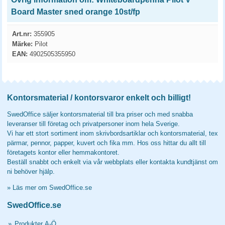
Board Master sned orange 10st/fp
Art.nr:
355905
Märke:
Pilot
EAN:
4902505355950
Kontorsmaterial / kontorsvaror enkelt och billigt!
SwedOffice säljer kontorsmaterial till bra priser och med snabba
leveranser till företag och privatpersoner inom hela Sverige.
Vi har ett stort sortiment inom skrivbordsartiklar och kontorsmaterial, tex
pärmar, pennor, papper, kuvert och fika mm. Hos oss hittar du allt till
företagets kontor eller hemmakontoret.
Beställ snabbt och enkelt via vår webbplats eller kontakta kundtjänst om
ni behöver hjälp.
»
Läs mer om SwedOffice.se
SwedOffice.se
»
Produkter A-Ö