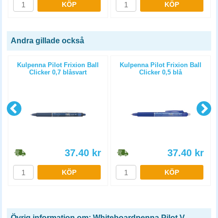
KÖP
KÖP
Andra gillade också
p
Kulpenna Pilot Frixion Ball
Kulpenna Pilot Frixion Ball
Clicker 0,7 blåsvart
Clicker 0,5 blå
37.40
kr
37.40
kr
KÖP
KÖP
Övrig information om: Whiteboardpenna Pilot V