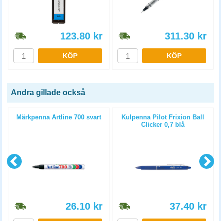
123.80
kr
311.30
kr
KÖP
KÖP
Andra gillade också
Märkpenna Artline 700 svart
Kulpenna Pilot Frixion Ball
p
Clicker 0,7 blå
26.10
kr
37.40
kr