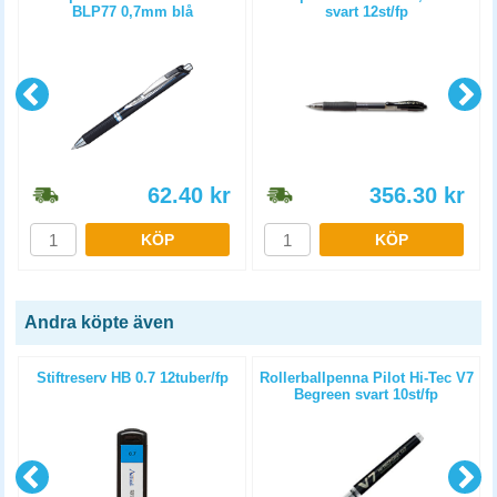
BLP77 0,7mm blå
svart 12st/fp
62.40
kr
356.30
kr
KÖP
KÖP
Andra köpte även
Stiftreserv HB 0.7 12tuber/fp
Rollerballpenna Pilot Hi-Tec V7
Begreen svart 10st/fp