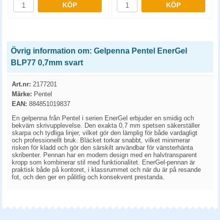
KÖP
KÖP
Övrig information om: Gelpenna Pentel EnerGel
BLP77 0,7mm svart
Art.nr:
2177201
Märke:
Pentel
EAN:
884851019837
En gelpenna från Pentel i serien EnerGel erbjuder en smidig och
bekväm skrivupplevelse. Den exakta 0,7 mm spetsen säkerställer
skarpa och tydliga linjer, vilket gör den lämplig för både vardagligt
och professionellt bruk. Bläcket torkar snabbt, vilket minimerar
risken för kladd och gör den särskilt användbar för vänsterhänta
skribenter. Pennan har en modern design med en halvtransparent
kropp som kombinerar stil med funktionalitet. EnerGel-pennan är
praktisk både på kontoret, i klassrummet och när du är på resande
fot, och den ger en pålitlig och konsekvent prestanda.