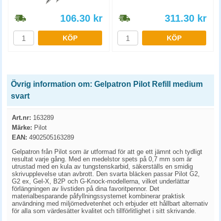
106.30
kr
311.30
kr
KÖP
KÖP
Övrig information om: Gelpatron Pilot Refill medium
svart
Art.nr:
163289
Märke:
Pilot
EAN:
4902505163289
Gelpatron från Pilot som är utformad för att ge ett jämnt och tydligt
resultat varje gång. Med en medelstor spets på 0,7 mm som är
utrustad med en kula av tungstenskarbid, säkerställs en smidig
skrivupplevelse utan avbrott. Den svarta bläcken passar Pilot G2,
G2 ex, Gel-X, B2P och G-Knock-modellerna, vilket underlättar
förlängningen av livstiden på dina favoritpennor. Det
materialbesparande påfyllningssystemet kombinerar praktisk
användning med miljömedvetenhet och erbjuder ett hållbart alternativ
för alla som värdesätter kvalitet och tillförlitlighet i sitt skrivande.