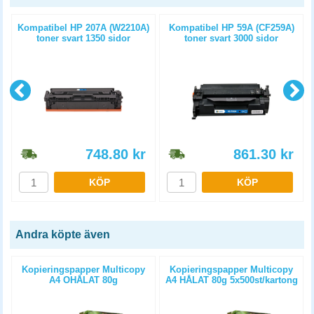
t
Kompatibel HP 207A (W2210A)
Kompatibel HP 59A (CF259A)
toner svart 1350 sidor
toner svart 3000 sidor
748.80
kr
861.30
kr
KÖP
KÖP
Andra köpte även
Kopieringspapper Multicopy
Kopieringspapper Multicopy
A4 OHÅLAT 80g
A4 HÅLAT 80g 5x500st/kartong
5x500st/kartong