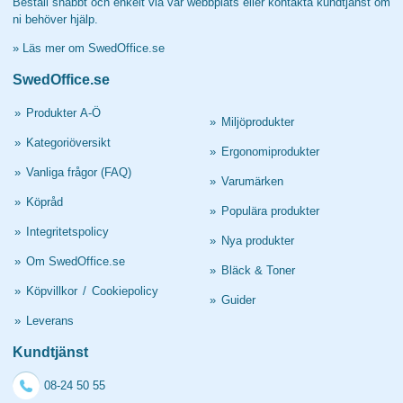
Beställ snabbt och enkelt via vår webbplats eller kontakta kundtjänst om
ni behöver hjälp.
»
Läs mer om SwedOffice.se
SwedOffice.se
»
Produkter A-Ö
»
Miljöprodukter
»
Kategoriöversikt
»
Ergonomiprodukter
»
Vanliga frågor (FAQ)
»
Varumärken
»
Köpråd
»
Populära produkter
»
Integritetspolicy
»
Nya produkter
»
Om SwedOffice.se
»
Bläck & Toner
»
Köpvillkor
/
Cookiepolicy
»
Guider
»
Leverans
Kundtjänst
08-24 50 55