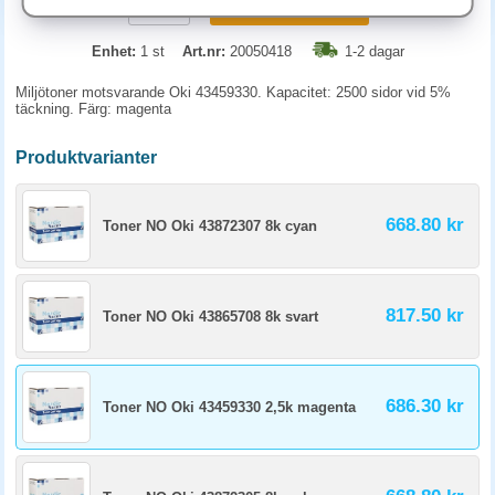
KÖP
Enhet:
1 st
Art.nr:
20050418
1-2 dagar
Miljötoner motsvarande Oki 43459330. Kapacitet: 2500 sidor vid 5%
täckning. Färg: magenta
Produktvarianter
668.80 kr
Toner NO Oki 43872307 8k cyan
817.50 kr
Toner NO Oki 43865708 8k svart
686.30 kr
Toner NO Oki 43459330 2,5k magenta