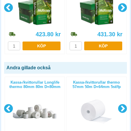
423.80
kr
431.30
kr
KÖP
KÖP
Andra gillade också
m
Kassa-/kvittorullar Longlife
Kassa-/kvittorullar thermo
thermo 80mm 80m D=80mm
57mm 50m D=64mm 5st/fp
3st/fp