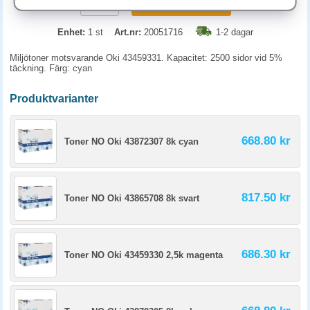
KÖP
Enhet:
1 st
Art.nr:
20051716
1-2 dagar
Miljötoner motsvarande Oki 43459331. Kapacitet: 2500 sidor vid 5%
täckning. Färg: cyan
Produktvarianter
668.80 kr
Toner NO Oki 43872307 8k cyan
817.50 kr
Toner NO Oki 43865708 8k svart
686.30 kr
Toner NO Oki 43459330 2,5k magenta