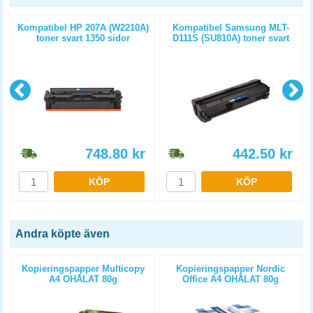
Kompatibel HP 207A (W2210A)
Kompatibel Samsung MLT-
toner svart 1350 sidor
D111S (SU810A) toner svart
1000 sidor
748.80
kr
442.50
kr
KÖP
KÖP
Andra köpte även
Kopieringspapper Multicopy
Kopieringspapper Nordic
A4 OHÅLAT 80g
Office A4 OHÅLAT 80g
5x500st/kartong
5x500st/kartong