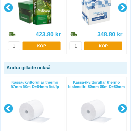
423.80
kr
348.80
kr
KÖP
KÖP
Andra gillade också
Kassa-/kvittorullar thermo
Kassa-/kvittorullar thermo
m
57mm 50m D=64mm 5st/fp
bisfenolfri 80mm 80m D=80mm
6st/fp