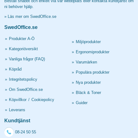
Beställ snabbt och enkelt via vår webbplats eller kontakta kundtjänst om
ni behöver hjälp.
»
Läs mer om SwedOffice.se
SwedOffice.se
»
Produkter A-Ö
»
Miljöprodukter
»
Kategoriöversikt
»
Ergonomiprodukter
»
Vanliga frågor (FAQ)
»
Varumärken
»
Köpråd
»
Populära produkter
»
Integritetspolicy
»
Nya produkter
»
Om SwedOffice.se
»
Bläck & Toner
»
Köpvillkor
/
Cookiepolicy
»
Guider
»
Leverans
Kundtjänst
08-24 50 55